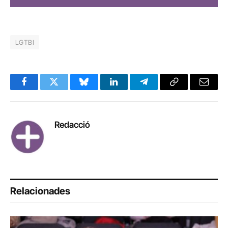
LGTBI
Facebook
Twitter
Bluesky
LinkedIn
Telegram
Copy
Email
Link
Redacció
Relacionades