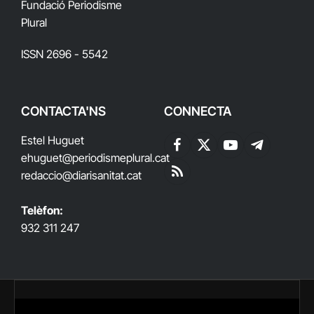
Fundació Periodisme
Plural
ISSN 2696 - 5542
CONTACTA'NS
CONNECTA
Estel Huguet
Facebook
X
YouTube
Telegram
ehuguet
@periodismeplural.cat
(Twitter)
redaccio@diarisanitat.cat
RSS
Telèfon:
932 311 247