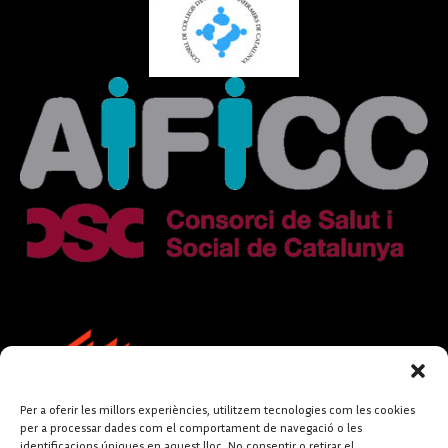
Per a oferir les millors experiències, utilitzem tecnologies com les cookies
per a processar dades com el comportament de navegació o les
identificacions úniques en aquest lloc. No consentir o retirar el