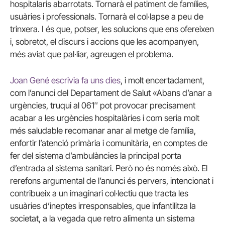
hospitalaris abarrotats. Tornarà el patiment de famílies,
usuàries i professionals. Tornarà el col·lapse a peu de
trinxera. I és que, potser, les solucions que ens ofereixen
i, sobretot, el discurs i accions que les acompanyen,
més aviat que pal·liar, agreugen el problema.
Joan Gené escrivia fa uns dies
, i molt encertadament,
com l’anunci del Departament de Salut «Abans d’anar a
urgències, truqui al 061″ pot provocar precisament
acabar a les urgències hospitalàries i com seria molt
més saludable recomanar anar al metge de família,
enfortir l’atenció primària i comunitària, en comptes de
fer del sistema d’ambulàncies la principal porta
d’entrada al sistema sanitari. Però no és només això. El
rerefons argumental de l’anunci és pervers, intencionat i
contribueix a un imaginari col·lectiu que tracta les
usuàries d’ineptes irresponsables, que infantilitza la
societat, a la vegada que retro alimenta un sistema