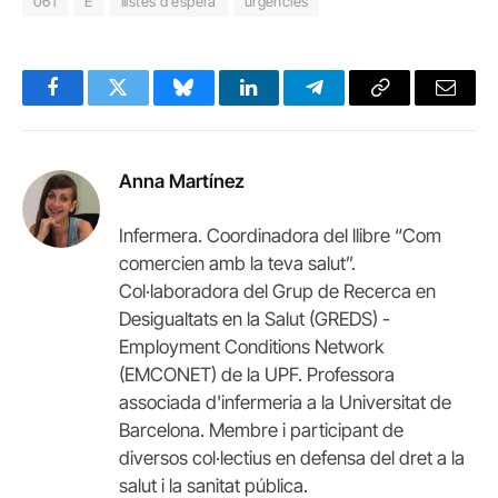
061
E
llistes d'espera
urgències
Facebook
Twitter
Bluesky
LinkedIn
Telegram
Copy
Email
Link
Anna Martínez
Infermera. Coordinadora del llibre “Com
comercien amb la teva salut”.
Col·laboradora del Grup de Recerca en
Desigualtats en la Salut (GREDS) -
Employment Conditions Network
(EMCONET) de la UPF. Professora
associada d'infermeria a la Universitat de
Barcelona. Membre i participant de
diversos col·lectius en defensa del dret a la
salut i la sanitat pública.