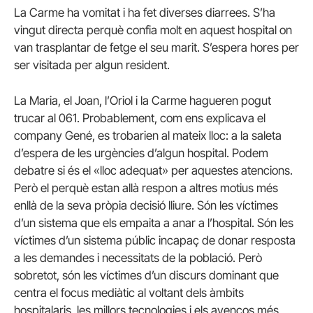
La Carme ha vomitat i ha fet diverses diarrees. S’ha
vingut directa perquè confia molt en aquest hospital on
van trasplantar de fetge el seu marit. S’espera hores per
ser visitada per algun resident.
La Maria, el Joan, l’Oriol i la Carme hagueren pogut
trucar al 061. Probablement, com ens explicava el
company Gené, es trobarien al mateix lloc: a la saleta
d’espera de les urgències d’algun hospital. Podem
debatre si és el «lloc adequat» per aquestes atencions.
Però el perquè estan allà respon a altres motius més
enllà de la seva pròpia decisió lliure. Són les víctimes
d’un sistema que els empaita a anar a l’hospital. Són les
víctimes d’un sistema públic incapaç de donar resposta
a les demandes i necessitats de la població. Però
sobretot, són les víctimes d’un discurs dominant que
centra el focus mediàtic al voltant dels àmbits
hospitalaris, les millors tecnologies i els avenços més