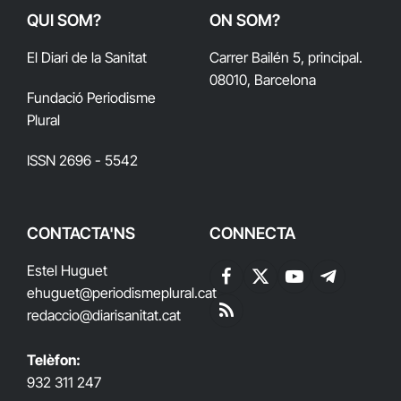
QUI SOM?
ON SOM?
El Diari de la Sanitat
Carrer Bailén 5, principal.
08010, Barcelona
Fundació Periodisme
Plural
ISSN 2696 - 5542
CONTACTA'NS
CONNECTA
Estel Huguet
Facebook
X
YouTube
Telegram
ehuguet
@periodismeplural.cat
(Twitter)
redaccio@diarisanitat.cat
RSS
Telèfon:
932 311 247