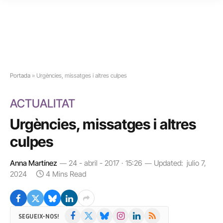
Portada
»
Urgències, missatges i altres culpes
ACTUALITAT
Urgències, missatges i altres
culpes
Anna Martínez
24 - abril - 2017 · 15:26
Updated:
julio 7,
2024
4 Mins Read
Facebook
X
Bluesky
Instagram
LinkedIn
RSS
SEGUEIX-NOS!