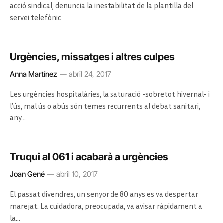
acció sindical, denuncia la inestabilitat de la plantilla del
servei telefònic
Urgències, missatges i altres culpes
Anna Martínez
abril 24, 2017
Les urgències hospitalàries, la saturació -sobretot hivernal- i
l’ús, mal ús o abús són temes recurrents al debat sanitari,
any…
Truqui al 061 i acabarà a urgències
Joan Gené
abril 10, 2017
El passat divendres, un senyor de 80 anys es va despertar
marejat. La cuidadora, preocupada, va avisar ràpidament a
la…