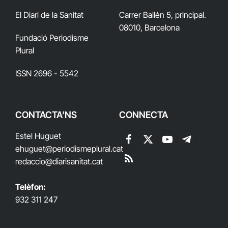
El Diari de la Sanitat
Carrer Bailén 5, principal.
08010, Barcelona
Fundació Periodisme
Plural
ISSN 2696 - 5542
CONTACTA'NS
CONNECTA
Estel Huguet
Facebook
X
YouTube
Telegram
ehuguet
@periodismeplural.cat
(Twitter)
redaccio@diarisanitat.cat
RSS
Telèfon:
932 311 247