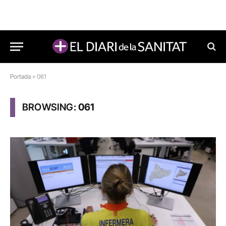
Portada
»
061
BROWSING:
061