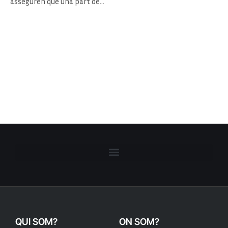
asseguren que una part de…
QUI SOM?
ON SOM?