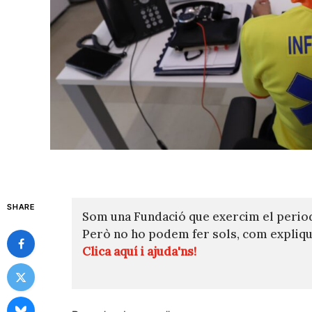
SHARE
Som una Fundació que exercim el perio
Però no ho podem fer sols, com expli
Clica aquí i ajuda'ns!