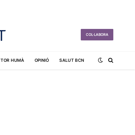
COL·LABORA
CTOR HUMÀ
OPINIÓ
SALUT BCN