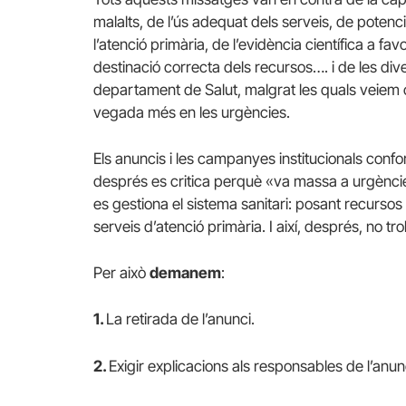
malalts, de l’ús adequat dels serveis, de potenci
l’atenció primària, de l’evidència científica a fav
destinació correcta dels recursos…. i de les d
departament de Salut, malgrat les quals veiem 
vegada més en les urgències.
Els anuncis i les campanyes institucionals confo
després es critica perquè «va massa a urgències
es gestiona el sistema sanitari: posant recurso
serveis d’atenció primària. I així, després, no t
Per això
demanem
:
1.
La retirada de l’anunci.
2.
Exigir explicacions als responsables de l’anun