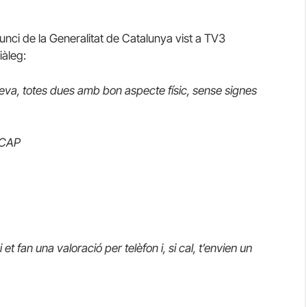
unci de la Generalitat de Catalunya vist a TV3
iàleg:
seva, totes dues amb bon aspecte físic, sense
signes
l CAP
t fan una valoració per telèfon i, si cal, t’envien un