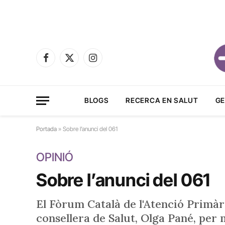
Facebook
X
Instagram
(Twitter)
BLOGS
RECERCA EN SALUT
GE
Portada
»
Sobre l’anunci del 061
OPINIÓ
Sobre l’anunci del 061
El Fòrum Català de l'Atenció Primàri
consellera de Salut, Olga Pané, per