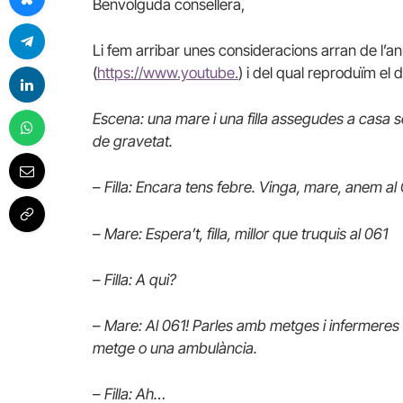
Benvolguda consellera,
Li fem arribar unes consideracions arran de l’an
(
https://www.youtube.
) i del qual reproduïm el d
Escena: una mare i una filla assegudes a casa 
de gravetat.
–
Filla: Encara tens febre. Vinga, mare, anem a
–
Mare: Espera’t, filla, millor que truquis al 061
–
Filla: A qui?
–
Mare: Al 061! Parles amb metges i infermeres i e
metge o una ambulància.
–
Filla: Ah…