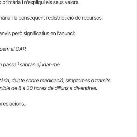
rimària i n’expliqui els seus valors.
mària i la conseqüent redistribució de recursos.
vis però significatius en l’anunci:
uquem al CAP.
em passa i sabran ajudar-me.
tària, dubte sobre medicació, símptomes o tràmits
onible de 8 a 20 hores de dilluns a divendres.
reciacions.