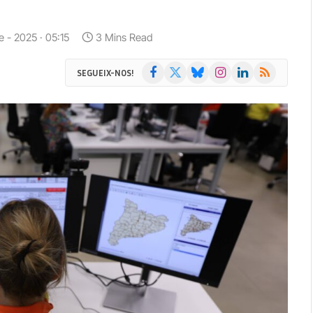
e - 2025 · 05:15
3 Mins Read
Facebook
X
Bluesky
Instagram
LinkedIn
RSS
SEGUEIX-NOS!
(Twitter)