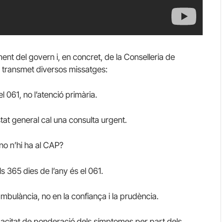
nt del govern i, en concret, de la Conselleria de
 transmet diversos missatges:
l 061, no l’atenció primària.
at general cal una consulta urgent.
no n’hi ha al CAP?
s 365 dies de l’any és el 061.
mbulància, no en la confiança i la prudència.
acitat de ponderació dels símptomes per part dels