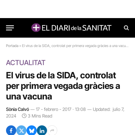
Portada
»
El virus de la SIDA, controlat per primera vegada gràcies a una vacuna
ACTUALITAT
El virus de la SIDA, controlat
per primera vegada gràcies a
una vacuna
Sònia Calvó
17 - febrero - 2017 · 13:08
Updated:
julio 7,
2024
3 Mins Read