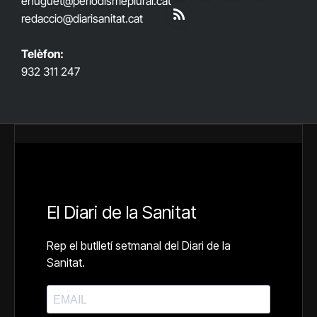
ehuguet
@periodismeplural.cat
(Twitter)
redaccio@diarisanitat.cat
RSS
Telèfon:
932 311 247