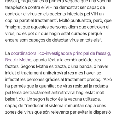
l’assaig, “aquesta és la primera vegada que una vacuna
terapèutica contra el VIH ha demostrat ser capaç de
controlar el virus en els pacients infectats pel VIH un
cop ha parat el tractament”. Moltó puntualitza, però, que
“malgrat que aquestes persones diem que controlen el
virus, no es pot dir que hagin estat curades perquè
encara som capaços de detectar virus en tots ells”.
La
coordinadora i co-investigadora principal de l’assaig,
Beatriz Mothe
, apunta l’èxit a la combinació de tres
factors. Segons Mothe es tracta, d’una banda, d’haver
iniciat el tractament antiretroviral res més haver-se
infectat les persones gràcies al tractament precoç. “Això
ha permès que la quantitat de virus residual ja reduïda
pel tema del tractament antiretroviral hagi estat molt
baixa”, diu. Un segon factor és la vacuna utilitzada,
capaç de “reeducar el sistema immunitari cap a unes
zones del virus que són rellevants per evitar la dispersió