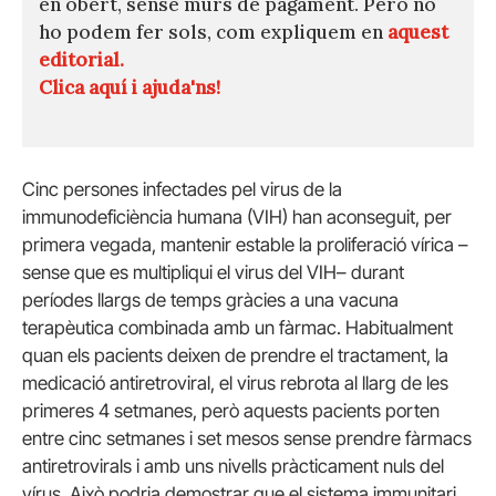
en obert, sense murs de pagament. Però no
ho podem fer sols, com expliquem en
aquest
editorial.
Clica aquí i ajuda'ns!
Cinc persones infectades pel virus de la
immunodeficiència humana (VIH) han aconseguit, per
primera vegada, mantenir estable la proliferació vírica –
sense que es multipliqui el virus del VIH– durant
períodes llargs de temps gràcies a una vacuna
terapèutica combinada amb un fàrmac. Habitualment
quan els pacients deixen de prendre el tractament, la
medicació antiretroviral, el virus rebrota al llarg de les
primeres 4 setmanes, però aquests pacients porten
entre cinc setmanes i set mesos sense prendre fàrmacs
antiretrovirals i amb uns nivells pràcticament nuls del
vírus. Això podria demostrar que el sistema immunitari