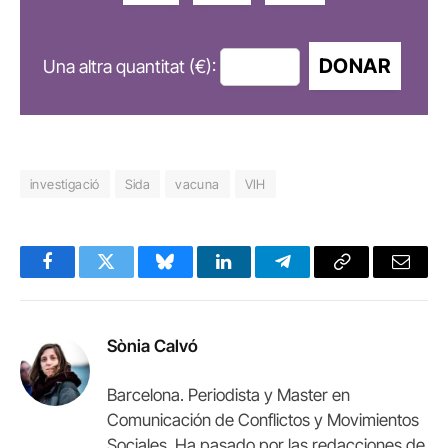
DONAR
Una altra quantitat (€):
investigació
Sida
vacuna
VIH
Facebook
Twitter
Bluesky
LinkedIn
Telegram
Copy
Email
Link
Sònia Calvó
Barcelona. Periodista y Master en
Comunicación de Conflictos y Movimientos
Sociales. Ha pasado por las redacciones de