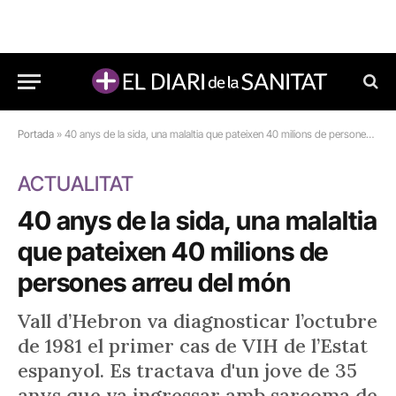
Portada
»
40 anys de la sida, una malaltia que pateixen 40 milions de persones arreu del món
ACTUALITAT
40 anys de la sida, una malaltia
que pateixen 40 milions de
persones arreu del món
Vall d’Hebron va diagnosticar l’octubre
de 1981 el primer cas de VIH de l’Estat
espanyol. Es tractava d'un jove de 35
anys que va ingressar amb sarcoma de