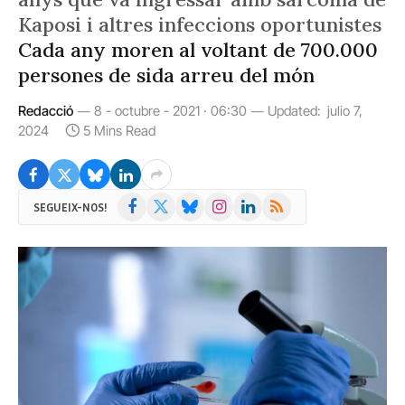
Kaposi i altres infeccions oportunistes
Cada any moren al voltant de 700.000
persones de sida arreu del món
Redacció
8 - octubre - 2021 · 06:30
Updated:
julio 7,
2024
5 Mins Read
Facebook
X
Bluesky
Instagram
LinkedIn
RSS
SEGUEIX-NOS!
(Twitter)