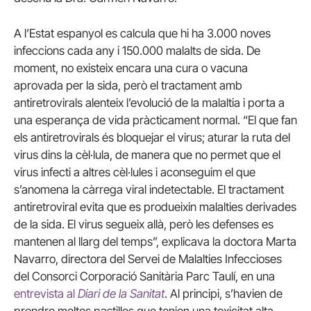
A l’Estat espanyol es calcula que hi ha 3.000 noves
infeccions cada any i 150.000 malalts de sida. De
moment, no existeix encara una cura o vacuna
aprovada per la sida, però el tractament amb
antiretrovirals alenteix l’evolució de la malaltia i porta a
una esperança de vida pràcticament normal. “El que fan
els antiretrovirals és bloquejar el virus; aturar la ruta del
virus dins la cèl·lula, de manera que no permet que el
virus infecti a altres cèl·lules i aconseguim el que
s’anomena la càrrega viral indetectable. El tractament
antiretroviral evita que es produeixin malalties derivades
de la sida. El virus segueix allà, però les defenses es
mantenen al llarg del temps”, explicava la doctora Marta
Navarro, directora del Servei de Malalties Infeccioses
del Consorci Corporació Sanitària Parc Taulí, en una
entrevista al
Diari de la Sanitat
. Al principi, s’havien de
prendre moltes pastilles que tenien una toxicitat alta,