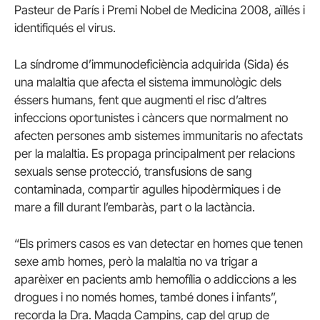
Pasteur de París i Premi Nobel de Medicina 2008, aïllés i
identifiqués el virus.
La síndrome d’immunodeficiència adquirida (Sida) és
una malaltia que afecta el sistema immunològic dels
éssers humans, fent que augmenti el risc d’altres
infeccions oportunistes i càncers que normalment no
afecten persones amb sistemes immunitaris no afectats
per la malaltia. Es propaga principalment per relacions
sexuals sense protecció, transfusions de sang
contaminada, compartir agulles hipodèrmiques i de
mare a fill durant l’embaràs, part o la lactància.
“Els primers casos es van detectar en homes que tenen
sexe amb homes, però la malaltia no va trigar a
aparèixer en pacients amb hemofília o addiccions a les
drogues i no només homes, també dones i infants”,
recorda la Dra. Magda Campins, cap del grup de