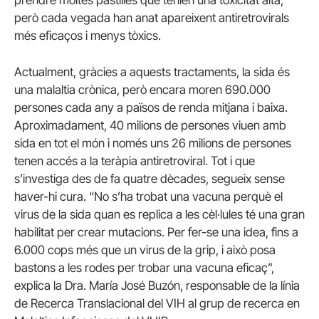
però cada vegada han anat apareixent antiretrovirals
més eficaços i menys tòxics.
Actualment, gràcies a aquests tractaments, la sida és
una malaltia crònica, però encara moren 690.000
persones cada any a països de renda mitjana i baixa.
Aproximadament, 40 milions de persones viuen amb
sida en tot el món i només uns 26 milions de persones
tenen accés a la teràpia antiretroviral. Tot i que
s’investiga des de fa quatre dècades, segueix sense
haver-hi cura. “No s’ha trobat una vacuna perquè el
virus de la sida quan es replica a les cèl·lules té una gran
habilitat per crear mutacions. Per fer-se una idea, fins a
6.000 cops més que un virus de la grip, i això posa
bastons a les rodes per trobar una vacuna eficaç”,
explica la Dra. María José Buzón, responsable de la línia
de Recerca Translacional del VIH al grup de recerca en