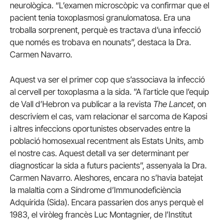
neurològica. “L’examen microscòpic va confirmar que el
pacient tenia toxoplasmosi granulomatosa. Era una
troballa sorprenent, perquè es tractava d’una infecció
que només es trobava en nounats”, destaca la Dra.
Carmen Navarro.
Aquest va ser el primer cop que s’associava la infecció
al cervell per toxoplasma a la sida. ”A l’article que l’equip
de Vall d’Hebron va publicar a la revista
The Lancet
, on
descrivíem el cas, vam relacionar el sarcoma de Kaposi
i altres infeccions oportunistes observades entre la
població homosexual recentment als Estats Units, amb
el nostre cas. Aquest detall va ser determinant per
diagnosticar la sida a futurs pacients”, assenyala la Dra.
Carmen Navarro. Aleshores, encara no s’havia batejat
la malaltia com a Síndrome d’Immunodeficiència
Adquirida (Sida). Encara passarien dos anys perquè el
1983, el viròleg francès Luc Montagnier, de l’Institut