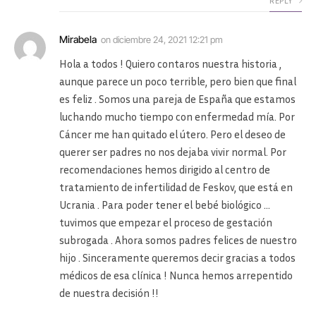
REPLY
Mirabela
on
diciembre 24, 2021 12:21 pm
Hola a todos ! Quiero contaros nuestra historia ,
aunque parece un poco terrible, pero bien que final
es feliz . Somos una pareja de España que estamos
luchando mucho tiempo con enfermedad mía. Por
Cáncer me han quitado el útero. Pero el deseo de
querer ser padres no nos dejaba vivir normal. Por
recomendaciones hemos dirigido al centro de
tratamiento de infertilidad de Feskov, que está en
Ucrania . Para poder tener el bebé biológico …
tuvimos que empezar el proceso de gestación
subrogada . Ahora somos padres felices de nuestro
hijo . Sinceramente queremos decir gracias a todos
médicos de esa clínica ! Nunca hemos arrepentido
de nuestra decisión !!