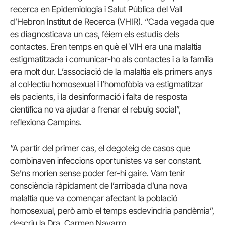
recerca en Epidemiologia i Salut Pública del Vall
d’Hebron Institut de Recerca (VHIR). “Cada vegada que
es diagnosticava un cas, fèiem els estudis dels
contactes. Eren temps en què el VIH era una malaltia
estigmatitzada i comunicar-ho als contactes i a la família
era molt dur. L’associació de la malaltia els primers anys
al col·lectiu homosexual i l’homofòbia va estigmatitzar
els pacients, i la desinformació i falta de resposta
científica no va ajudar a frenar el rebuig social”,
reflexiona Campins.
“A partir del primer cas, el degoteig de casos que
combinaven infeccions oportunistes va ser constant.
Se’ns morien sense poder fer-hi gaire. Vam tenir
consciència ràpidament de l’arribada d’una nova
malaltia que va començar afectant la població
homosexual, però amb el temps esdevindria pandèmia”,
descriu la Dra. Carmen Navarro.