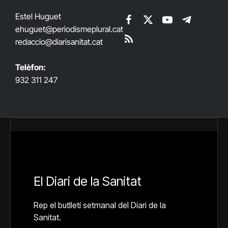
Estel Huguet
Facebook
X
YouTube
Telegram
ehuguet
@periodismeplural.cat
(Twitter)
redaccio@diarisanitat.cat
RSS
Telèfon:
932 311 247