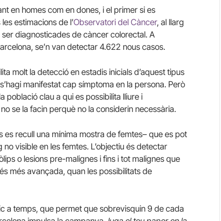
tant en homes com en dones, i el primer si es
les estimacions de l’
Observatori del Càncer
, al llarg
ser diagnosticades de càncer colorectal. A
Barcelona, se’n van detectar 4.622 nous casos.
ta molt la detecció en estadis inicials d’aquest tipus
s’hagi manifestat cap símptoma en la persona. Però
població clau a qui es possibilita lliure i
no se la facin perquè no la considerin necessària.
és es recull una mínima mostra de femtes– que es pot
 no visible en les femtes. L’objectiu és detectar
ps o lesions pre-malignes i fins i tot malignes que
bés més avançada, quan les possibilitats de
tic a temps, que permet que sobrevisquin 9 de cada