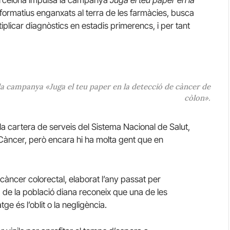
Barcelona impulsa la campanya
Juga el teu paper en la
formatius enganxats al terra de les farmàcies, busca
iplicar diagnòstics en estadis primerencs, i per tant
la campanya «Juga el teu paper en la detecció de càncer de
còlon».
a cartera de serveis del Sistema Nacional de Salut,
l Càncer, però encara hi ha molta gent que en
àncer colorectal, elaborat l’any passat per
 de la població diana reconeix que una de les
ge és l’oblit o la negligència.