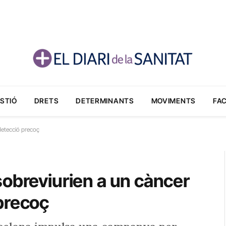
STIÓ
DRETS
DETERMINANTS
MOVIMENTS
FA
detecció precoç
obreviurien a un càncer
precoç