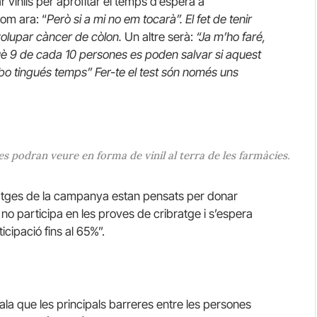
r vinils per aprofitar el temps d’espera a
com ara: “
Però si a mi no em tocarà”. El fet de tenir
olupar càncer de còlon.
Un altre serà:
“Ja m’ho faré,
què 9 de cada 10 persones es poden salvar si aquest
bo tingués temps” Fer-te el test són només uns
 podran veure en forma de vinil al terra de les farmàcies.
satges de la campanya estan pensats per donar
 no participa en les proves de cribratge i s’espera
icipació fins al 65%”.
ala que les principals barreres entre les persones