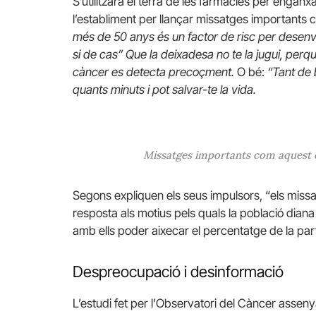
S’utilitzarà el terra de les farmàcies per enganxa
l’establiment per llançar missatges importants 
més de 50 anys és un factor de risc per desenv
si de cas” Que la deixadesa no te la jugui, per
càncer es detecta precoçment.
O bé:
“Tant de 
quants minuts i pot salvar-te la vida.
Missatges importants com aquest es
Segons expliquen els seus impulsors, “els mis
resposta als motius pels quals la població diana
amb ells poder aixecar el percentatge de la part
Despreocupació i desinformació
L’estudi fet per l’Observatori del Càncer asseny