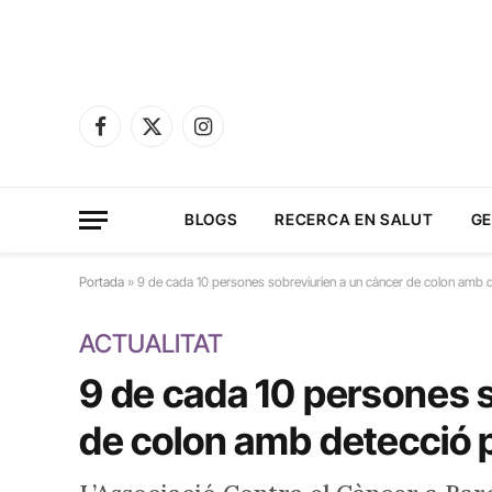
Facebook
X
Instagram
(Twitter)
BLOGS
RECERCA EN SALUT
GE
Portada
»
9 de cada 10 persones sobreviurien a un càncer de colon amb 
ACTUALITAT
9 de cada 10 persones s
de colon amb detecció 