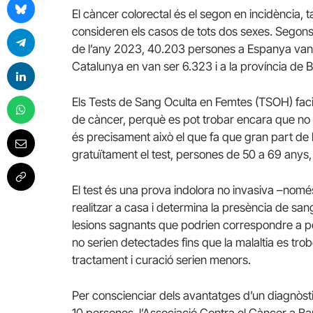
El càncer colorectal és el segon en incidència, 
consideren els casos de tots dos sexes. Segons 
de l’any 2023, 40.203 persones a Espanya van 
Catalunya en van ser 6.323 i a la província de 
Els Tests de Sang Oculta en Femtes (TSOH) facili
de càncer, perquè es pot trobar encara que no 
és precisament això el que fa que gran part de la 
gratuïtament el test, persones de 50 a 69 anys, 
El test és una prova indolora no invasiva –nom
realitzar a casa i determina la presència de sang
lesions sagnants que podrien correspondre a pòli
no serien detectades fins que la malaltia es tro
tractament i curació serien menors.
Per conscienciar dels avantatges d’un diagnòs