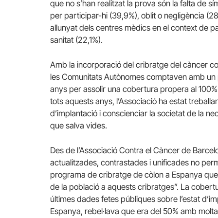
que no s’han realitzat la prova són la falta de s
per participar-hi (39,9%), oblit o negligència (2
allunyat dels centres mèdics en el context de 
sanitat (22,1%).
Amb la incorporació del cribratge del càncer col
les Comunitats Autònomes comptaven amb un perí
anys per assolir una cobertura propera al 100
tots aquests anys, l’Associació ha estat treball
d’implantació i conscienciar la societat de la n
que salva vides.
Des de l’Associació Contra el Càncer de Barcel
actualitzades, contrastades i unificades no per
programa de cribratge de còlon a Espanya que gar
de la població a aquests cribratges”. La cobertur
últimes dades fetes públiques sobre l’estat d’i
Espanya, rebel·lava que era del 50% amb molta 