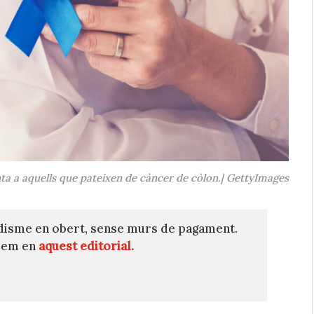
senta a aquells que pateixen de càncer de còlon.| GettyImages
disme en obert, sense murs de pagament.
quem en
aquest editorial.