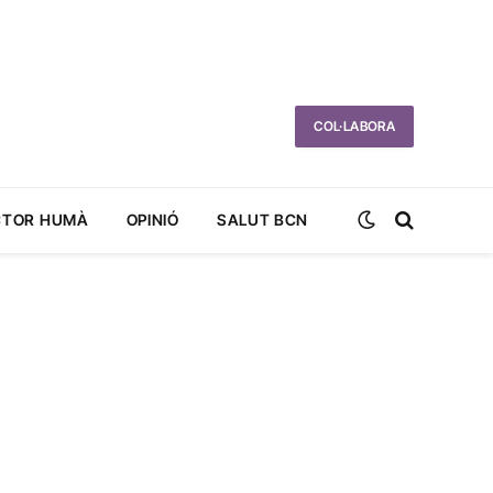
COL·LABORA
CTOR HUMÀ
OPINIÓ
SALUT BCN