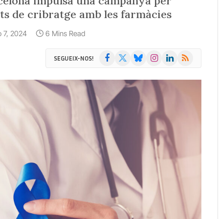
rcelona impulsa una campanya per
sts de cribratge amb les farmàcies
io 7, 2024
6 Mins Read
Facebook
X
Bluesky
Instagram
LinkedIn
RSS
SEGUEIX-NOS!
(Twitter)