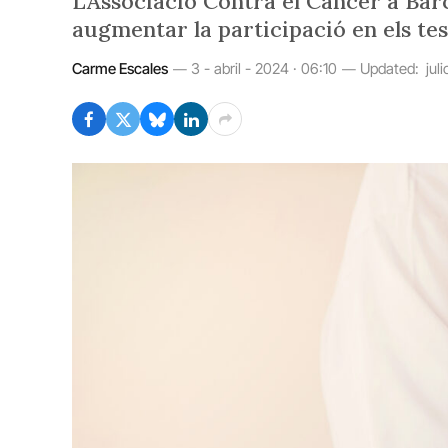
L’Associació Contra el Càncer a Ba
augmentar la participació en els te
Carme Escales
3 - abril - 2024 · 06:10
Updated:
jul