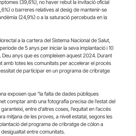
ímptomes (39,6%), no haver rebut la invitació oficial
8,6%) o barreres relatives al desig de mantenir-se
pandèmia (24,9%) o a la saturació percebuda en la
orectal a la cartera del Sistema Nacional de Salut,
ode de 5 anys per iniciar la seva implantació i 10
%. Deu anys que es compleixen aquest 2024. Durant
ant amb totes les comunitats per accelerar el procés
ecessitat de participar en un programa de cribratge
ona exposen que “la falta de dades públiques
met comptar amb una fotografia precisa de l’estat del
anteixi, entre d’altres coses, l’equitat en l’accés
a mitjana de les proves, a nivell estatal, segons les
mplantació del programa de cribratge de còlon a
desigualtat entre comunitats.