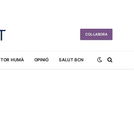
COL·LABORA
CTOR HUMÀ
OPINIÓ
SALUT BCN