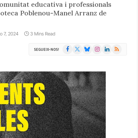
comunitat educativa i professionals
blioteca Poblenou-Manel Arranz de
lio 7, 2024
3 Mins Read
Facebook
X
Bluesky
Instagram
LinkedIn
RSS
SEGUEIX-NOS!
(Twitter)