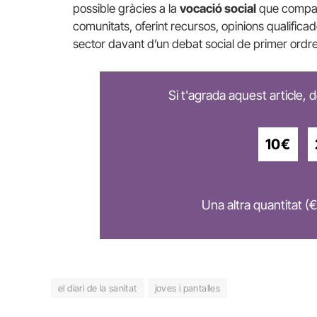
possible gràcies a la
vocació social
que compart
comunitats, oferint recursos, opinions qualificad
sector davant d’un debat social de primer ordre
Si t'agrada aquest article,
10€
Una altra quantitat (€
el diari de la sanitat
joves i pantalles