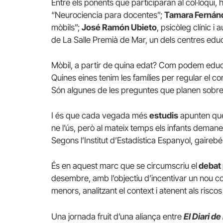
Entre els ponents que participaran al col·loqui, 
“Neurociencia para docentes”;
Tamara Fernán
mòbils”;
José Ramón Ubieto
, psicòleg clínic i
de La Salle Premià de Mar, un dels centres educa
Mòbil, a partir de quina edat? Com podem educar
Quines eines tenim les famílies per regular el c
Són algunes de les preguntes que planen sobre
I és que cada vegada més
estudis
apunten que 
ne l’ús, però al mateix temps els infants demane
Segons l’Institut d’Estadística Espanyol, gairebé
És en aquest marc que se circumscriu el
debat 
desembre, amb l’objectiu d’incentivar un nou con
menors, analitzant el context i atenent als riscos
Una jornada fruit d’una aliança entre
El Diari de