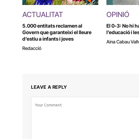
ACTUALITAT
OPINIÓ
5.000 entitats reclamen al
El 0-3: No hi h
Govern que garanteixi el lleure
l’educació i le
d’estiu a infants i joves
Aina Cabau Vall
Redacció
LEAVE A REPLY