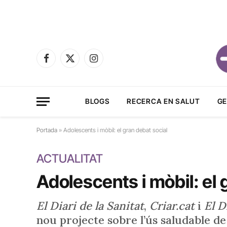
Facebook
X
Instagram
(Twitter)
BLOGS
RECERCA EN SALUT
GE
Portada
»
Adolescents i mòbil: el gran debat social
ACTUALITAT
Adolescents i mòbil: el 
El Diari de la Sanitat
,
Criar.cat
i
El D
nou projecte sobre l’ús saludable d