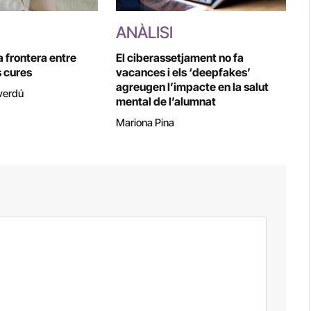
ANÀLISI
a frontera entre
El ciberassetjament no fa
s cures
vacances i els ‘deepfakes’
agreugen l’impacte en la salut
verdú
mental de l’alumnat
Mariona Pina