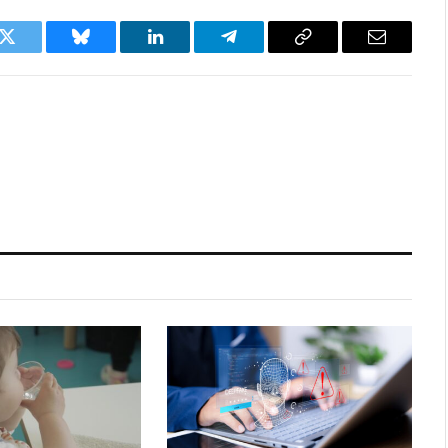
k
Twitter
Bluesky
LinkedIn
Telegram
Copy
Email
Link