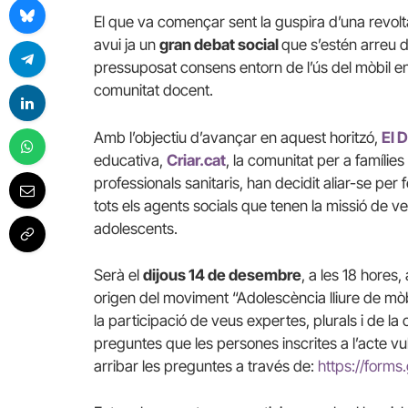
El que va començar sent la guspira d’una revolt
avui ja un
gran debat social
que s’estén arreu d
pressuposat consens entorn de l’ús del mòbil ent
comunitat docent.
Amb l’objectiu d’avançar en aquest horitzó,
El D
educativa,
Criar.cat
, la comunitat per a famílie
professionals sanitaris, han decidit aliar-se per 
tots els agents socials que tenen la missió de vet
adolescents.
Serà el
dijous 14 de desembre
, a les 18 hores,
origen del moviment “Adolescència lliure de mòbi
la participació de veus expertes, plurals i de l
preguntes que les persones inscrites a l’acte vul
arribar les preguntes a través de:
https://form