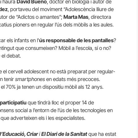
hi haurà
David Bueno
, doctor en biologia i autor de
dez
, portaveu del moviment “Adolescència lliure de
 autor de “Adictos o amantes”;
Marta Mas
, directora
tius pioners en regular l’ús dels mòbils a les aules.
 els infants en l’
ús responsable de les pantalles
?
ontingut que consumeixen? Mòbil a l’escola, sí o no?
 el debat.
el cervell adolescent no està preparat per regular-
n tenir
smartphones
en edats més precoces.
 el 70% ja tenen un dispositiu mòbil als 12 anys.
participatiu
que tindrà lloc el proper 14 de
sens social a l’entorn de l’ús de les tecnologies en
 que adverteixen els i les especialistes.
 l’Educació, Criar
i
El Diari de la Sanitat
que ha estat