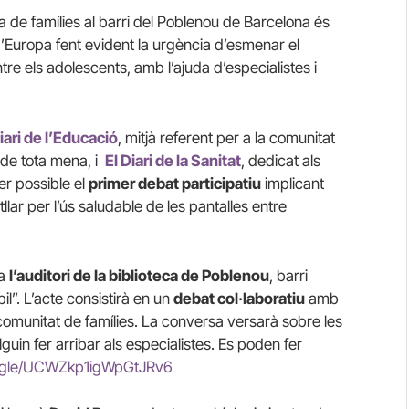
a de famílies al barri del Poblenou de Barcelona és
’Europa fent evident la urgència d’esmenar el
re els adolescents, amb l’ajuda d’especialistes i
iari de l’Educació
, mitjà referent per a la comunitat
s de tota mena, i
El Diari de la Sanitat
, dedicat als
fer possible el
primer debat participatiu
implicant
llar per l’ús saludable de les pantalles entre
 a
l’auditori de la biblioteca de Poblenou
, barri
l”. L’acte consistirà en un
debat col·laboratiu
amb
a comunitat de famílies. La conversa versarà sobre les
guin fer arribar als especialistes. Es poden fer
s.gle/UCWZkp1igWpGtJRv6