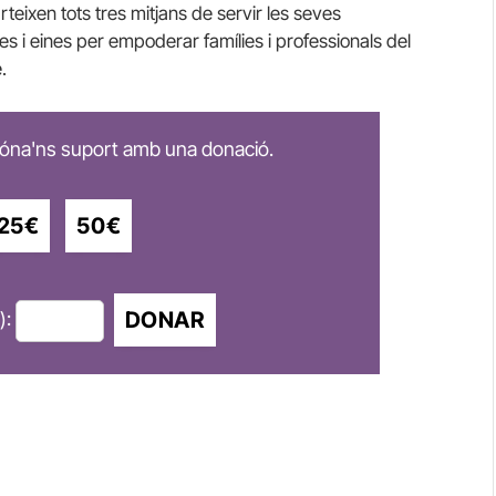
eixen tots tres mitjans de servir les seves
es i eines per empoderar famílies i professionals del
.
 dóna'ns suport amb una donació.
25€
50€
DONAR
):