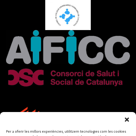
Per a oferir les millors experiències, utilitzem tecnologies com les cookies