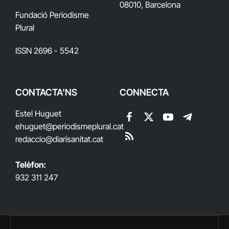
08010, Barcelona
Fundació Periodisme
Plural
ISSN 2696 - 5542
CONTACTA'NS
CONNECTA
Estel Huguet
Facebook
X
YouTube
Telegram
ehuguet
@periodismeplural.cat
(Twitter)
redaccio@diarisanitat.cat
RSS
Telèfon:
932 311 247