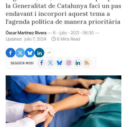
la Generalitat de Catalunya faci un pas
endavant i incorpori aquest tema a
l'agenda política de manera prioritària
Óscar Martínez Rivera
6 - julio - 2021 · 06:30
Updated:
julio 7, 2024
6 Mins Read
Facebook
X
Bluesky
Instagram
LinkedIn
RSS
SEGUEIX-NOS!
(Twitter)