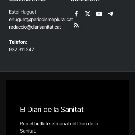
Estel Huguet
Facebook
X
YouTube
Telegram
ehuguet
@periodismeplural.cat
(Twitter)
redaccio@diarisanitat.cat
RSS
Telèfon:
932 311 247