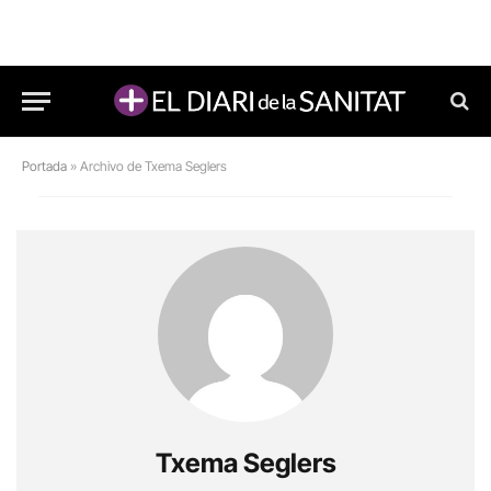
Portada
»
Archivo de Txema Seglers
Txema Seglers