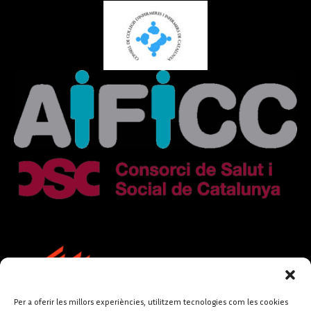
Per a oferir les millors experiències, utilitzem tecnologies com les cookies