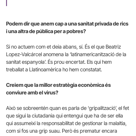
Podem dir que anem cap a una sanitat privada de rics
i una altra de pública per a pobres?
Si no actuem com et deia abans, sí. És el que Beatriz
Lopez-Valcárcel anomena la ‘latinamericanització de la
sanitat espanyola’. És prou encertat. Els qui hem
treballat a Llatinoamèrica ho hem constatat.
Creiem que la millor estratègia econòmica és
conviure amb el virus?
Això se sobreentén quan es parla de ‘gripalització’, el fet
que sigui la ciutadania qui entengui que ha de ser ella
qui assumeixi la responsabilitat de gestionar la malaltia,
com si fos una grip suau. Però és prematur encara