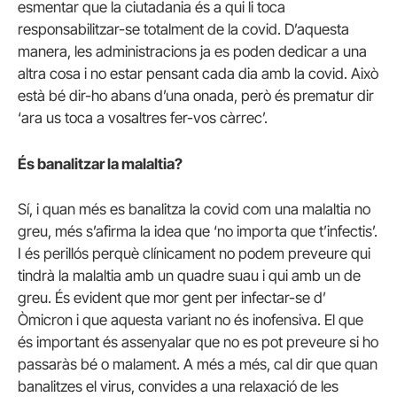
esmentar que la ciutadania és a qui li toca
responsabilitzar-se totalment de la covid. D’aquesta
manera, les administracions ja es poden dedicar a una
altra cosa i no estar pensant cada dia amb la covid. Això
està bé dir-ho abans d’una onada, però és prematur dir
‘ara us toca a vosaltres fer-vos càrrec’.
És banalitzar la malaltia?
Sí, i quan més es banalitza la covid com una malaltia no
greu, més s’afirma la idea que ‘no importa que t’infectis’.
I és perillós perquè clínicament no podem preveure qui
tindrà la malaltia amb un quadre suau i qui amb un de
greu. És evident que mor gent per infectar-se d’
Òmicron i que aquesta variant no és inofensiva. El que
és important és assenyalar que no es pot preveure si ho
passaràs bé o malament. A més a més, cal dir que quan
banalitzes el virus, convides a una relaxació de les