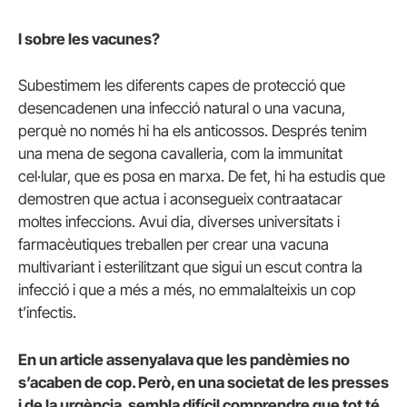
I sobre les vacunes?
Subestimem les diferents capes de protecció que
desencadenen una infecció natural o una vacuna,
perquè no només hi ha els anticossos. Després tenim
una mena de segona cavalleria, com la immunitat
cel·lular, que es posa en marxa. De fet, hi ha estudis que
demostren que actua i aconsegueix contraatacar
moltes infeccions. Avui dia, diverses universitats i
farmacèutiques treballen per crear una vacuna
multivariant i esterilitzant que sigui un escut contra la
infecció i que a més a més, no emmalalteixis un cop
t’infectis.
En un article assenyalava que les pandèmies no
s’acaben de cop. Però, en una societat de les presses
i de la urgència, sembla difícil comprendre que tot té