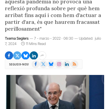
aquesta pandèmia no provoca una
reflexió profunda sobre per què hem
arribat fins aquí i com hem d'actuar a
partir d'ara, és que haurem fracassat
perillosament"
Txema Seglers
7 - marzo - 2022 · 06:30
Updated:
julio
7, 2024
11 Mins Read
Facebook
X
Bluesky
Instagram
LinkedIn
RSS
SEGUEIX-NOS!
(Twitter)