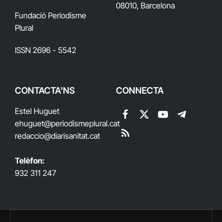
08010, Barcelona
Fundació Periodisme
Plural
ISSN 2696 - 5542
CONTACTA'NS
CONNECTA
Estel Huguet
Facebook
X
YouTube
Telegram
ehuguet
@periodismeplural.cat
(Twitter)
redaccio@diarisanitat.cat
RSS
Telèfon:
932 311 247