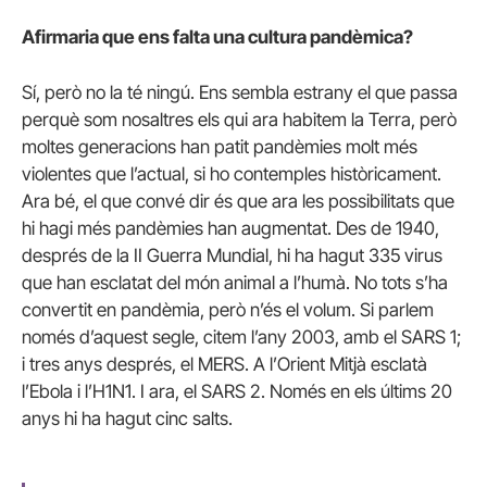
Afirmaria que ens falta una cultura pandèmica?
Sí, però no la té ningú. Ens sembla estrany el que passa
perquè som nosaltres els qui ara habitem la Terra, però
moltes generacions han patit pandèmies molt més
violentes que l’actual, si ho contemples històricament.
Ara bé, el que convé dir és que ara les possibilitats que
hi hagi més pandèmies han augmentat. Des de 1940,
després de la II Guerra Mundial, hi ha hagut 335 virus
que han esclatat del món animal a l’humà. No tots s’ha
convertit en pandèmia, però n’és el volum. Si parlem
només d’aquest segle, citem l’any 2003, amb el SARS 1;
i tres anys després, el MERS. A l’Orient Mitjà esclatà
l’Ebola i l’H1N1. I ara, el SARS 2. Només en els últims 20
anys hi ha hagut cinc salts.