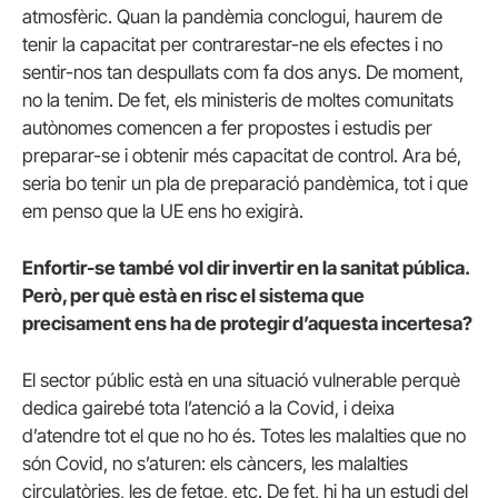
atmosfèric. Quan la pandèmia conclogui, haurem de
tenir la capacitat per contrarestar-ne els efectes i no
sentir-nos tan despullats com fa dos anys. De moment,
no la tenim. De fet, els ministeris de moltes comunitats
autònomes comencen a fer propostes i estudis per
preparar-se i obtenir més capacitat de control. Ara bé,
seria bo tenir un pla de preparació pandèmica, tot i que
em penso que la UE ens ho exigirà.
Enfortir-se també vol dir invertir en la sanitat pública.
Però, per què està en risc el sistema que
precisament ens ha de protegir d’aquesta incertesa?
El sector públic està en una situació vulnerable perquè
dedica gairebé tota l’atenció a la Covid, i deixa
d’atendre tot el que no ho és. Totes les malalties que no
són Covid, no s’aturen: els càncers, les malalties
circulatòries, les de fetge, etc. De fet, hi ha un estudi del