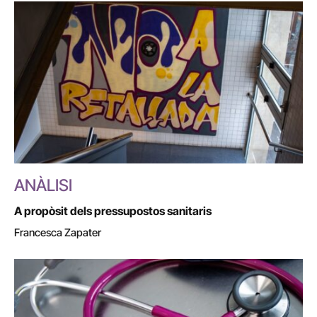
ANÀLISI
A propòsit dels pressupostos sanitaris
Francesca Zapater