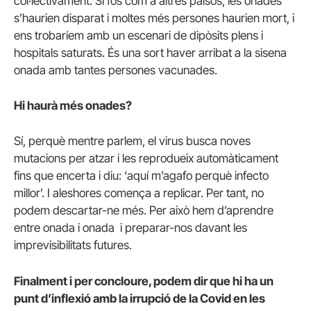
col·lectivament. Si fos com a altres països, les onades
s’haurien disparat i moltes més persones haurien mort, i
ens trobaríem amb un escenari de dipòsits plens i
hospitals saturats. És una sort haver arribat a la sisena
onada amb tantes persones vacunades.
Hi haurà més onades?
Sí, perquè mentre parlem, el virus busca noves
mutacions per atzar i les reprodueix automàticament
fins que encerta i diu: ‘aquí m’agafo perquè infecto
millor’. I aleshores comença a replicar. Per tant, no
podem descartar-ne més. Per això hem d’aprendre
entre onada i onada i preparar-nos davant les
imprevisibilitats futures.
Finalment i per concloure, podem dir que hi ha un
punt d’inflexió amb la irrupció de la Covid en les