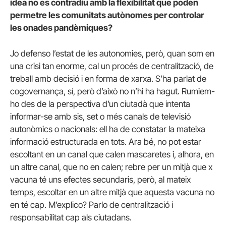
idea no es contradiu amb la flexibilitat que poden
permetre les comunitats autònomes per controlar
les onades pandèmiques?
Jo defenso l’estat de les autonomies, però, quan som en
una crisi tan enorme, cal un procés de centralització, de
treball amb decisió i en forma de xarxa. S’ha parlat de
cogovernança, sí, però d’això no n’hi ha hagut. Rumiem-
ho des de la perspectiva d’un ciutadà que intenta
informar-se amb sis, set o més canals de televisió
autonòmics o nacionals: ell ha de constatar la mateixa
informació estructurada en tots. Ara bé, no pot estar
escoltant en un canal que calen mascaretes i, alhora, en
un altre canal, que no en calen; rebre per un mitjà que x
vacuna té uns efectes secundaris, però, al mateix
temps, escoltar en un altre mitjà que aquesta vacuna no
en té cap. M’explico? Parlo de centralització i
responsabilitat cap als ciutadans.