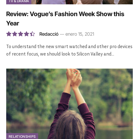
TV & DRAMA
Review: Vogue’s Fashion Week Show this
Year
Redacció
enero 15, 2021
8.9
To understand the new smart watched and other pro devices
of recent focus, we should look to Silicon Valley and…
RELATIONSHIPS