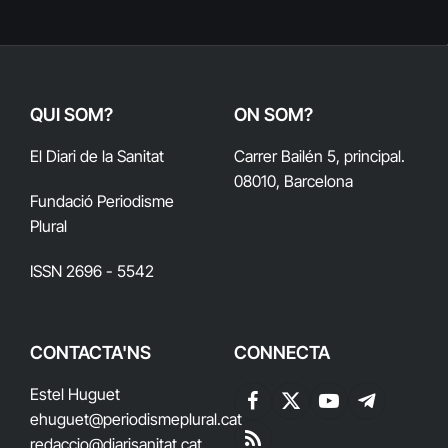
QUI SOM?
ON SOM?
El Diari de la Sanitat
Carrer Bailén 5, principal.
08010, Barcelona
Fundació Periodisme
Plural
ISSN 2696 - 5542
CONTACTA'NS
CONNECTA
Estel Huguet
Facebook
X
YouTube
Telegram
ehuguet
@periodismeplural.cat
(Twitter)
redaccio@diarisanitat.cat