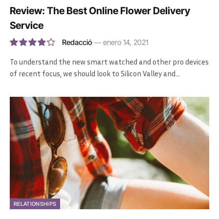
Review: The Best Online Flower Delivery
Service
Redacció
enero 14, 2021
8.5
To understand the new smart watched and other pro devices
of recent focus, we should look to Silicon Valley and…
RELATIONSHIPS