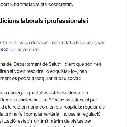
ort», ha traslladat el vicesecretari.
dicions laborals i professionals i
ta nova vaga donaran continuïtat a les que es van
 al 30 de novembre
.
ans del Departament de Salut» i dient que són «els
ran si volen resoldre’l o enquistar-lo», han
ilment es podrà assegurar la pau social».
a la càrrega i qualitat assistencial demanen
 temps assistencial i un 30% no assistencial per
 d’atenció primària com en els hospitals; regular els
da ordinària i complementària, inclosa la regulació
tzació; establir un límit màxim de visites per