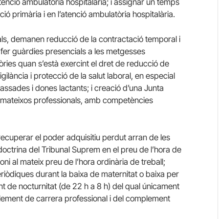
atenció ambulatòria hospitalària; i assignar un temps
ió primària i en l’atenció ambulatòria hospitalària.
nals, demanen reducció de la contractació temporal i
e fer guàrdies presencials a les metgesses
ries quan s’està exercint el dret de reducció de
gilància i protecció de la salut laboral, en especial
assades i dones lactants; i creació d’una Junta
ls mateixos professionals, amb competències
 recuperar el poder adquisitiu perdut arran de les
 doctrina del Tribunal Suprem en el preu de l’hora de
i al mateix preu de l’hora ordinària de treball;
eriòdiques durant la baixa de maternitat o baixa per
 de nocturnitat (de 22 h a 8 h) del qual únicament
mplement de carrera professional i del complement