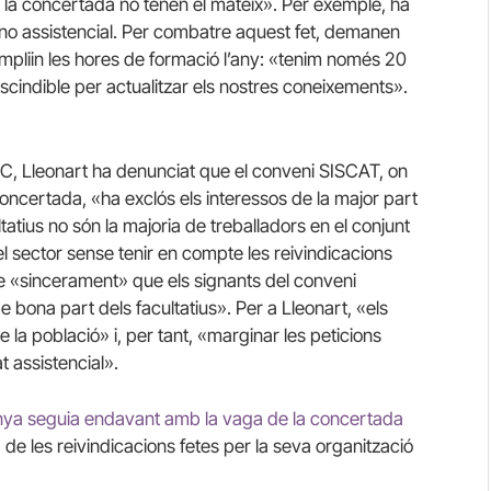
la concertada no tenen el mateix». Per exemple, ha
a no assistencial. Per combatre aquest fet, demanen
mpliin les hores de formació l’any: «tenim només 20
scindible per actualitzar els nostres coneixements».
MC, Lleonart ha denunciat que el conveni SISCAT, on
concertada, «ha exclós els interessos de la major part
ltatius no són la majoria de treballadors en el conjunt
l sector sense tenir en compte les reivindicacions
re «sincerament» que els signants del conveni
 bona part dels facultatius». Per a Lleonart, «els
e la població» i, per tant, «marginar les peticions
t assistencial».
ya seguia endavant amb la vaga de la concertada
de les reivindicacions fetes per la seva organització