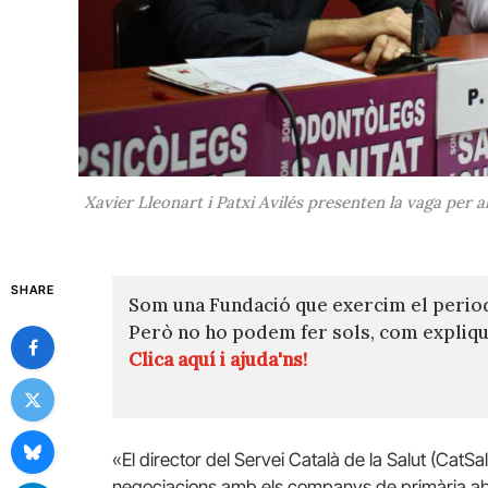
Xavier Lleonart i Patxi Avilés presenten la vaga per a
SHARE
Som una Fundació que exercim el perio
Però no ho podem fer sols, com expli
Clica aquí i ajuda'ns!
«El director del Servei Català de la Salut (CatSa
negociacions amb els companys de primària abo