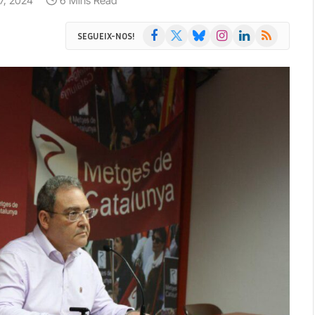
 7, 2024
6 Mins Read
Facebook
X
Bluesky
Instagram
LinkedIn
RSS
SEGUEIX-NOS!
(Twitter)