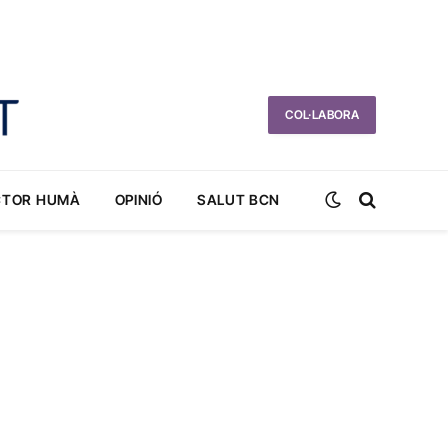
COL·LABORA
CTOR HUMÀ
OPINIÓ
SALUT BCN