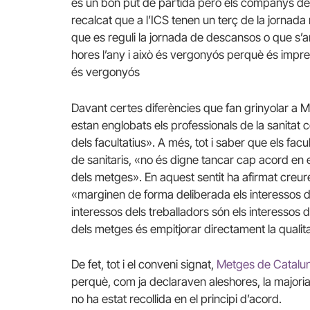
és un bon put de partida però els companys de 
recalcat que a l’ICS tenen un terç de la jornad
que es reguli la jornada de descansos o que s’a
hores l’any i això és vergonyós perquè és impre
és vergonyós
Davant certes diferències que fan grinyolar a 
estan englobats els professionals de la sanitat 
dels facultatius». A més, tot i saber que els facu
de sanitaris, «no és digne tancar cap acord en e
dels metges». En aquest sentit ha afirmat creu
«marginen de forma deliberada els interessos de
interessos dels treballadors són els interessos d
dels metges és empitjorar directament la qualita
De fet, tot i el conveni signat,
Metges de Catalun
perquè, com ja declaraven aleshores, la majoria 
no ha estat recollida en el principi d’acord.