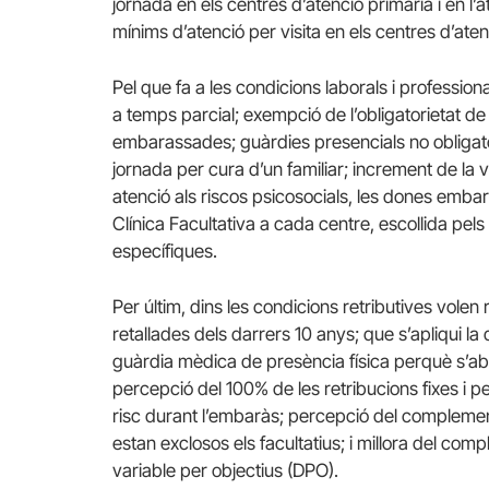
jornada en els centres d’atenció primària i en l’
mínims d’atenció per visita en els centres d’atenc
Pel que fa a les condicions laborals i professio
a temps parcial; exempció de l’obligatorietat d
embarassades; guàrdies presencials no obligatò
jornada per cura d’un familiar; increment de la vi
atenció als riscos psicosocials, les dones embar
Clínica Facultativa a cada centre, escollida pe
específiques.
Per últim, dins les condicions retributives volen
retallades dels darrers 10 anys; que s’apliqui la
guàrdia mèdica de presència física perquè s’abon
percepció del 100% de les retribucions fixes i p
risc durant l’embaràs; percepció del complement
estan exclosos els facultatius; i millora del co
variable per objectius (DPO).