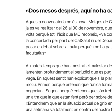
«Dos mesos després, aquí no ha ca
Aquesta convocatòria no és nova. Metges de Ca
ja es va realitzar del 26 al 30 de novembre, qu
volta perquè tot i l’èxit que MC reconeix, «va 
la concertada per part del CatSalut ni del Depa
posar el debat sobre la taula perquè «no ha pas
facultatius».
Al mateix temps que han mostrat el malestar de
lamenten profundament el perjudici que es pug
vaga. En aquest sentit han explicat que si la 
motiu. Primer, perquè entenen que l’única forma
negociant. Segon, perquè entenen que són trebal
un altra que la que estan fent però per sobre de
«Entendríem que en la situació actual de grip 
una setmana va totalment en contra del nostre t