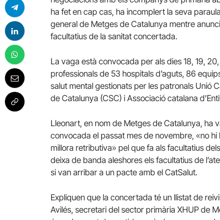
ha fet en cap cas, ha incomplert la seva paraula»
general de Metges de Catalunya mentre anuncia
facultatius de la sanitat concertada.
La vaga està convocada per als dies 18, 19, 20,
professionals de 53 hospitals d’aguts, 86 equips
salut mental gestionats per les patronals Unió C
de Catalunya (CSC) i Associació catalana d’Enti
Lleonart, en nom de Metges de Catalunya, ha val
convocada el passat mes de novembre, «no hi ha
millora retributiva» pel que fa als facultatius d
deixa de banda aleshores els facultatius de l’aten
si van arribar a un pacte amb el CatSalut.
Expliquen que la concertada té un llistat de reiv
Avilés, secretari del sector primària XHUP de M