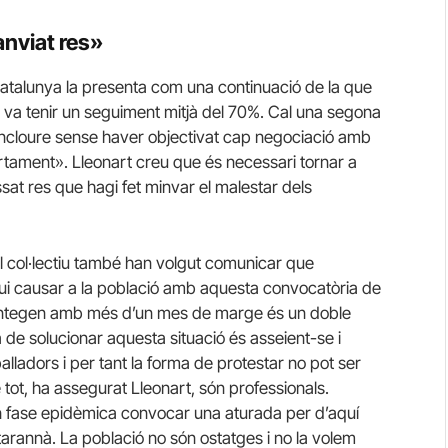
nviat res»
talunya la presenta com una continuació de la que
e va tenir un seguiment mitjà del 70%. Cal una segona
concloure sense haver objectivat cap negociació amb
rtament». Lleonart creu que és necessari tornar a
sat res que hagi fet minvar el malestar dels
l col·lectiu també han volgut comunicar que
ui causar a la població amb aquesta convocatòria de
plantegen amb més d’un mes de marge és un doble
 de solucionar aquesta situació és asseient-se i
ladors i per tant la forma de protestar no pot ser
 tot, ha assegurat Lleonart, són professionals.
en fase epidèmica convocar una aturada per d’aquí
arannà. La població no són ostatges i no la volem