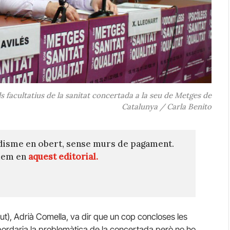
ls facultatius de la sanitat concertada a la seu de Metges de
Catalunya / Carla Benito
disme en obert, sense murs de pagament.
quem en
aquest editorial.
lut), Adrià Comella, va dir que un cop concloses les
rdaria la problemàtica de la concertada però no ho