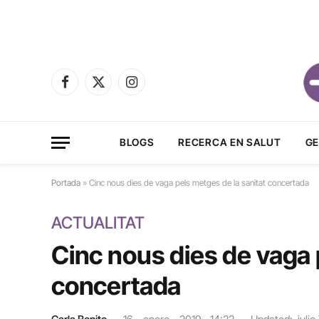
Facebook
X
Instagram
(Twitter)
BLOGS
RECERCA EN SALUT
GE
Portada
»
Cinc nous dies de vaga pels metges de la sanitat concertada
ACTUALITAT
Cinc nous dies de vaga 
concertada