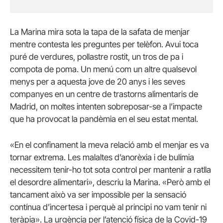
La Marina mira sota la tapa de la safata de menjar
mentre contesta les preguntes per telèfon. Avui toca
puré de verdures, pollastre rostit, un tros de pa i
compota de poma. Un menú com un altre qualsevol
menys per a aquesta jove de 20 anys i les seves
companyes en un centre de trastorns alimentaris de
Madrid, on moltes intenten sobreposar-se a l’impacte
que ha provocat la pandèmia en el seu estat mental.
«En el confinament la meva relació amb el menjar es va
tornar extrema. Les malaltes d’anorèxia i de bulímia
necessitem tenir-ho tot sota control per mantenir a ratlla
el desordre alimentari», descriu la Marina. «Però amb el
tancament això va ser impossible per la sensació
contínua d’incertesa i perquè al principi no vam tenir ni
teràpia». La urgència per l’atenció física de la Covid-19