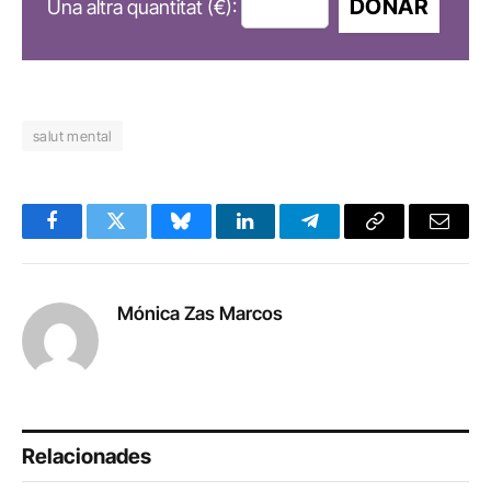
DONAR
Una altra quantitat (€):
salut mental
Facebook
Twitter
Bluesky
LinkedIn
Telegram
Copy
Email
Link
Mónica Zas Marcos
Relacionades