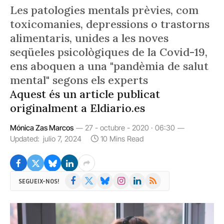
Les patologies mentals prèvies, com
toxicomanies, depressions o trastorns
alimentaris, unides a les noves
seqüeles psicològiques de la Covid-19,
ens aboquen a una "pandèmia de salut
mental" segons els experts
Aquest és un article publicat
originalment a Eldiario.es
Mónica Zas Marcos
27 - octubre - 2020 · 06:30
Updated:
julio 7, 2024
10 Mins Read
Facebook
X
Bluesky
Instagram
LinkedIn
RSS
SEGUEIX-NOS!
(Twitter)