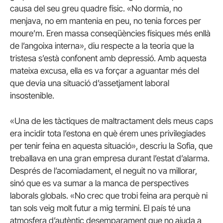
causa del seu greu quadre físic. «No dormia, no
menjava, no em mantenia en peu, no tenia forces per
moure’m. Eren massa conseqüències físiques més enllà
de l’angoixa interna», diu respecte a la teoria que la
tristesa s’està confonent amb depressió. Amb aquesta
mateixa excusa, ella es va forçar a aguantar més del
que devia una situació d’assetjament laboral
insostenible.
«Una de les tàctiques de maltractament dels meus caps
era incidir tota l’estona en què érem unes privilegiades
per tenir feina en aquesta situació», descriu la Sofia, que
treballava en una gran empresa durant l’estat d’alarma.
Després de l’acomiadament, el neguit no va millorar,
sinó que es va sumar a la manca de perspectives
laborals globals. «No crec que trobi feina ara perquè ni
tan sols veig molt futur a mig termini. El país té una
atmosfera d’autèntic desemparament que no ajuda a