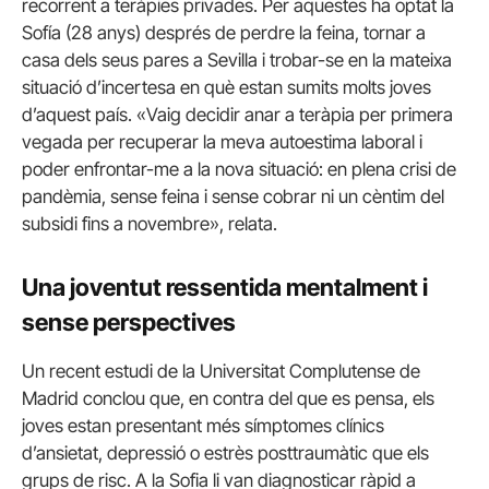
recorrent a teràpies privades. Per aquestes ha optat la
Sofía (28 anys) després de perdre la feina, tornar a
casa dels seus pares a Sevilla i trobar-se en la mateixa
situació d’incertesa en què estan sumits molts joves
d’aquest país. «Vaig decidir anar a teràpia per primera
vegada per recuperar la meva autoestima laboral i
poder enfrontar-me a la nova situació: en plena crisi de
pandèmia, sense feina i sense cobrar ni un cèntim del
subsidi fins a novembre», relata.
Una joventut ressentida mentalment i
sense perspectives
Un recent estudi de la Universitat Complutense de
Madrid conclou que, en contra del que es pensa, els
joves estan presentant més símptomes clínics
d’ansietat, depressió o estrès posttraumàtic que els
grups de risc. A la Sofia li van diagnosticar ràpid a