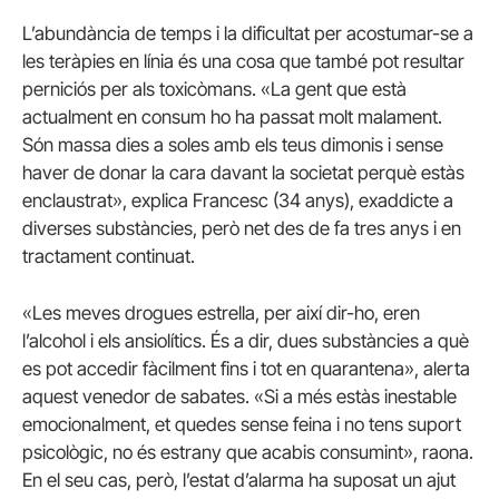
L’abundància de temps i la dificultat per acostumar-se a
les teràpies en línia és una cosa que també pot resultar
perniciós per als toxicòmans. «La gent que està
actualment en consum ho ha passat molt malament.
Són massa dies a soles amb els teus dimonis i sense
haver de donar la cara davant la societat perquè estàs
enclaustrat», explica Francesc (34 anys), exaddicte a
diverses substàncies, però net des de fa tres anys i en
tractament continuat.
«Les meves drogues estrella, per així dir-ho, eren
l’alcohol i els ansiolítics. És a dir, dues substàncies a què
es pot accedir fàcilment fins i tot en quarantena», alerta
aquest venedor de sabates. «Si a més estàs inestable
emocionalment, et quedes sense feina i no tens suport
psicològic, no és estrany que acabis consumint», raona.
En el seu cas, però, l’estat d’alarma ha suposat un ajut