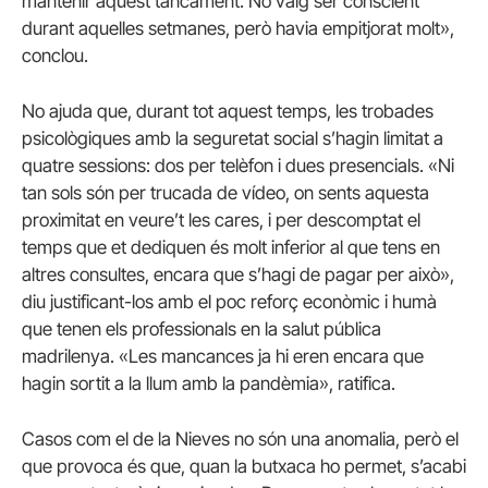
mantenir aquest tancament. No vaig ser conscient
durant aquelles setmanes, però havia empitjorat molt»,
conclou.
No ajuda que, durant tot aquest temps, les trobades
psicològiques amb la seguretat social s’hagin limitat a
quatre sessions: dos per telèfon i dues presencials. «Ni
tan sols són per trucada de vídeo, on sents aquesta
proximitat en veure’t les cares, i per descomptat el
temps que et dediquen és molt inferior al que tens en
altres consultes, encara que s’hagi de pagar per això»,
diu justificant-los amb el poc reforç econòmic i humà
que tenen els professionals en la salut pública
madrilenya. «Les mancances ja hi eren encara que
hagin sortit a la llum amb la pandèmia», ratifica.
Casos com el de la Nieves no són una anomalia, però el
que provoca és que, quan la butxaca ho permet, s’acabi