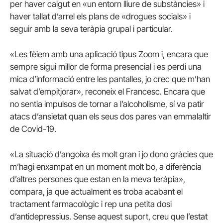
per haver caigut en «un entorn lliure de substàncies» i
haver tallat d’arrel els plans de «drogues socials» i
seguir amb la seva teràpia grupal i particular.
«Les fèiem amb una aplicació tipus Zoom i, encara que
sempre sigui millor de forma presencial i es perdi una
mica d’informació entre les pantalles, jo crec que m’han
salvat d’empitjorar», reconeix el Francesc. Encara que
no sentia impulsos de tornar a l’alcoholisme, sí va patir
atacs d’ansietat quan els seus dos pares van emmalaltir
de Covid-19.
«La situació d’angoixa és molt gran i jo dono gràcies que
m’hagi enxampat en un moment molt bo, a diferència
d’altres persones que estan en la meva teràpia»,
compara, ja que actualment es troba acabant el
tractament farmacològic i rep una petita dosi
d’antidepressius. Sense aquest suport, creu que l’estat