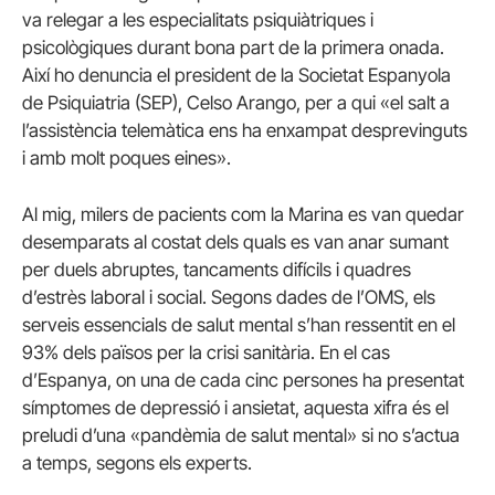
va relegar a les especialitats psiquiàtriques i
psicològiques durant bona part de la primera onada.
Així ho denuncia el president de la Societat Espanyola
de Psiquiatria (SEP), Celso Arango, per a qui «el salt a
l’assistència telemàtica ens ha enxampat desprevinguts
i amb molt poques eines».
Al mig, milers de pacients com la Marina es van quedar
desemparats al costat dels quals es van anar sumant
per duels abruptes, tancaments difícils i quadres
d’estrès laboral i social. Segons dades de l’OMS, els
serveis essencials de salut mental s’han ressentit en el
93% dels països per la crisi sanitària. En el cas
d’Espanya, on una de cada cinc persones ha presentat
símptomes de depressió i ansietat, aquesta xifra és el
preludi d’una «pandèmia de salut mental» si no s’actua
a temps, segons els experts.