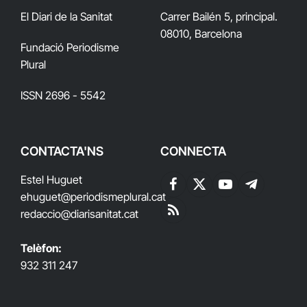
El Diari de la Sanitat
Carrer Bailén 5, principal.
08010, Barcelona
Fundació Periodisme
Plural
ISSN 2696 - 5542
CONTACTA'NS
CONNECTA
Estel Huguet
Facebook
X
YouTube
Telegram
ehuguet
@periodismeplural.cat
(Twitter)
redaccio@diarisanitat.cat
RSS
Telèfon:
932 311 247