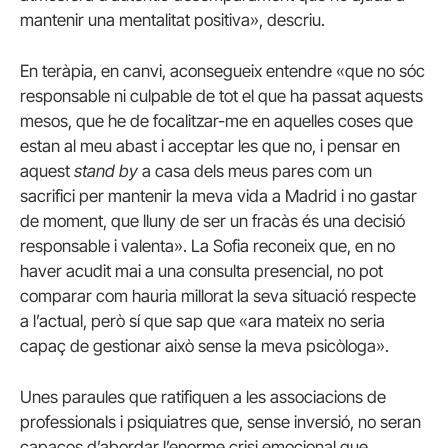
mantenir una mentalitat positiva», descriu.
En teràpia, en canvi, aconsegueix entendre «que no sóc
responsable ni culpable de tot el que ha passat aquests
mesos, que he de focalitzar-me en aquelles coses que
estan al meu abast i acceptar les que no, i pensar en
aquest
stand by
a casa dels meus pares com un
sacrifici per mantenir la meva vida a Madrid i no gastar
de moment, que lluny de ser un fracàs és una decisió
responsable i valenta». La Sofia reconeix que, en no
haver acudit mai a una consulta presencial, no pot
comparar com hauria millorat la seva situació respecte
a l’actual, però sí que sap que «ara mateix no seria
capaç de gestionar això sense la meva psicòloga».
Unes paraules que ratifiquen a les associacions de
professionals i psiquiatres que, sense inversió, no seran
capaços d’abordar l’enorme crisi emocional que