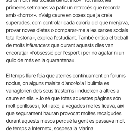
sortit molt més tocada de tot això». Tot i això, les
primeres setmanes va patir un retrocés que recorda
amb «horror». «Vaig caure en coses que ja creia
superades, com controlar cada caloria del que menjava,
provar noves dietes o comparar-me a les xarxes socials
tota l’estona», explica l’estudiant. També critica el treball
de molts
influencers
que durant aquests dies van
encoratjar «l’obsessió per l’esport i per no agafar ni un
quilo de més en la quarantena».
El temps lliure feia que aterrés contínuament en fòrums
nocius, on alguns malalts d’anorèxia i bulímia es
vanaglorien dels seus trastorns i indueixen a altres a
caure en ells. «Jo sé que totes aquestes pàgines són
molt perilloses i, tot i això, a vegades me les ficava, així
que segurament hauran provocat moltes recaigudes
durant aquests mesos perquè la gent es passava molt
de temps a Internet», sospesa la Marina.