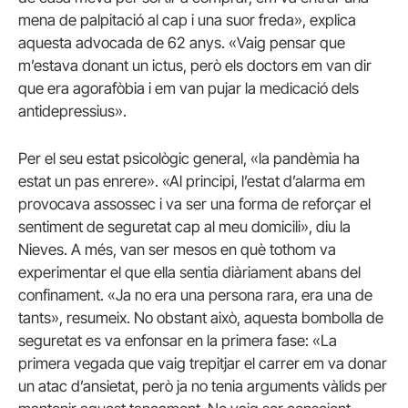
mena de palpitació al cap i una suor freda», explica
aquesta advocada de 62 anys. «Vaig pensar que
m’estava donant un ictus, però els doctors em van dir
que era agorafòbia i em van pujar la medicació dels
antidepressius».
Per el seu estat psicològic general, «la pandèmia ha
estat un pas enrere». «Al principi, l’estat d’alarma em
provocava assossec i va ser una forma de reforçar el
sentiment de seguretat cap al meu domicili», diu la
Nieves. A més, van ser mesos en què tothom va
experimentar el que ella sentia diàriament abans del
confinament. «Ja no era una persona rara, era una de
tants», resumeix. No obstant això, aquesta bombolla de
seguretat es va enfonsar en la primera fase: «La
primera vegada que vaig trepitjar el carrer em va donar
un atac d’ansietat, però ja no tenia arguments vàlids per