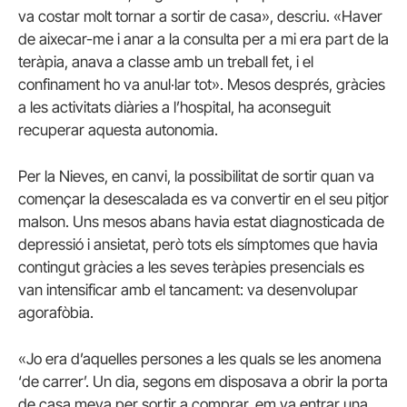
va costar molt tornar a sortir de casa», descriu. «Haver
de aixecar-me i anar a la consulta per a mi era part de la
teràpia, anava a classe amb un treball fet, i el
confinament ho va anul·lar tot». Mesos després, gràcies
a les activitats diàries a l’hospital, ha aconseguit
recuperar aquesta autonomia.
Per la Nieves, en canvi, la possibilitat de sortir quan va
començar la desescalada es va convertir en el seu pitjor
malson. Uns mesos abans havia estat diagnosticada de
depressió i ansietat, però tots els símptomes que havia
contingut gràcies a les seves teràpies presencials es
van intensificar amb el tancament: va desenvolupar
agorafòbia.
«Jo era d’aquelles persones a les quals se les anomena
‘de carrer’. Un dia, segons em disposava a obrir la porta
de casa meva per sortir a comprar, em va entrar una