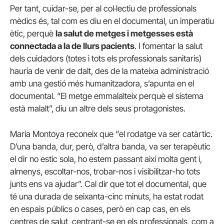
Per tant, cuidar-se, per al col·lectiu de professionals
mèdics és, tal com es diu en el documental, un imperatiu
ètic, perquè
la salut de metges i metgesses està
connectada a la de llurs pacients
. I fomentar la salut
dels cuidadors (totes i tots els professionals sanitaris)
hauria de venir de dalt, des de la mateixa administració
amb una gestió més humanitzadora, s’apunta en el
documental. “El metge emmalalteix perquè el sistema
està malalt”, diu un altre dels seus protagonistes.
María Montoya reconeix que “el rodatge va ser catàrtic.
D’una banda, dur, però, d’altra banda, va ser terapèutic
el dir no estic sola, ho estem passant així molta gent i,
almenys, escoltar-nos, trobar-nos i visibilitzar-ho tots
junts ens va ajudar”. Cal dir que tot el documental, que
té una durada de seixanta-cinc minuts, ha estat rodat
en espais públics o cases, però en cap cas, en els
centres de salut, centrant-se en els professionals, com a