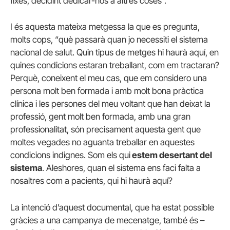
fixes, decidint dedicar-nos a altres coses”.
I és aquesta mateixa metgessa la que es pregunta,
molts cops, “què passarà quan jo necessiti el sistema
nacional de salut. Quin tipus de metges hi haurà aquí, en
quines condicions estaran treballant, com em tractaran?
Perquè, coneixent el meu cas, que em considero una
persona molt ben formada i amb molt bona pràctica
clínica i les persones del meu voltant que han deixat la
professió, gent molt ben formada, amb una gran
professionalitat, són precisament aquesta gent que
moltes vegades no aguanta treballar en aquestes
condicions indignes. Som els qui
estem desertant del
sistema
. Aleshores, quan el sistema ens faci falta a
nosaltres com a pacients, qui hi haurà aquí?
La intenció d’aquest documental, que ha estat possible
gràcies a una campanya de mecenatge, també és –