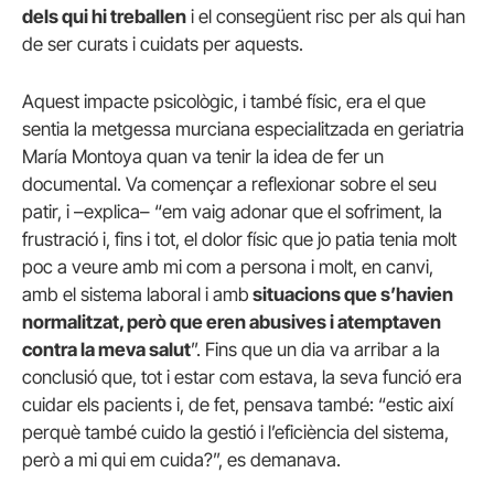
dels qui hi treballen
i el consegüent risc per als qui han
de ser curats i cuidats per aquests.
Aquest impacte psicològic, i també físic, era el que
sentia la metgessa murciana especialitzada en geriatria
María Montoya quan va tenir la idea de fer un
documental. Va començar a reflexionar sobre el seu
patir, i –explica– “em vaig adonar que el sofriment, la
frustració i, fins i tot, el dolor físic que jo patia tenia molt
poc a veure amb mi com a persona i molt, en canvi,
amb el sistema laboral i amb
situacions que s’havien
normalitzat, però que eren abusives i atemptaven
contra la meva salut
”. Fins que un dia va arribar a la
conclusió que, tot i estar com estava, la seva funció era
cuidar els pacients i, de fet, pensava també: “estic així
perquè també cuido la gestió i l’eficiència del sistema,
però a mi qui em cuida?”, es demanava.