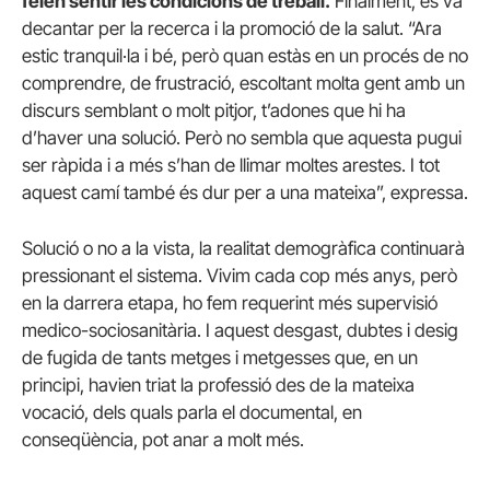
feien sentir les condicions de treball.
Finalment, es va
decantar per la recerca i la promoció de la salut. “Ara
estic tranquil·la i bé, però quan estàs en un procés de no
comprendre, de frustració, escoltant molta gent amb un
discurs semblant o molt pitjor, t’adones que hi ha
d’haver una solució. Però no sembla que aquesta pugui
ser ràpida i a més s’han de llimar moltes arestes. I tot
aquest camí també és dur per a una mateixa”, expressa.
Solució o no a la vista, la realitat demogràfica continuarà
pressionant el sistema. Vivim cada cop més anys, però
en la darrera etapa, ho fem requerint més supervisió
medico-sociosanitària. I aquest desgast, dubtes i desig
de fugida de tants metges i metgesses que, en un
principi, havien triat la professió des de la mateixa
vocació, dels quals parla el documental, en
conseqüència, pot anar a molt més.