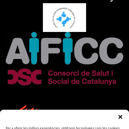
Per a oferir les millors experiències, utilitzem tecnologies com les cookies