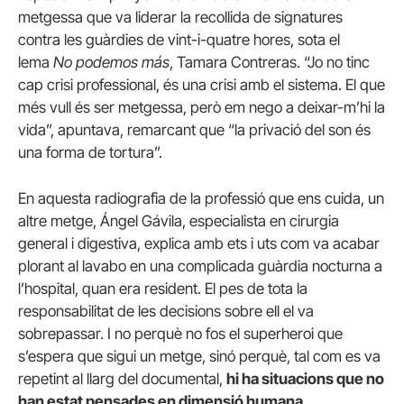
metgessa que va liderar la recollida de signatures
contra les guàrdies de vint-i-quatre hores, sota el
lema
No podemos más
, Tamara Contreras. “Jo no tinc
cap crisi professional, és una crisi amb el sistema. El que
més vull és ser metgessa, però em nego a deixar-m’hi la
vida”, apuntava, remarcant que “la privació del son és
una forma de tortura”.
En aquesta radiografia de la professió que ens cuida, un
altre metge, Ángel Gávila, especialista en cirurgia
general i digestiva, explica amb ets i uts com va acabar
plorant al lavabo en una complicada guàrdia nocturna a
l’hospital, quan era resident. El pes de tota la
responsabilitat de les decisions sobre ell el va
sobrepassar. I no perquè no fos el superheroi que
s’espera que sigui un metge, sinó perquè, tal com es va
repetint al llarg del documental,
hi ha situacions que no
han estat pensades en dimensió humana
.