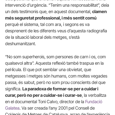
intervenció d’urgència. “Tenim una responsabilitat”, deia
un dels testimonis que, en aquest documental,
clamen
més seguretat professional, i més sentit comú
perquè el sistema, tal com ara, i segons es va
desprenent de les diferents veus d’aquesta radiografia
de la situació laboral dels metges, s’està
deshumanitzant.
“No som superherois, som persones de carn i os, com
qualsevol altra”. Aquesta reflexió també traspua en la
pel·lícula. El que pot semblar una obvietat, que
metgesses i metges són humans, com moltes vegades
passa, és sabut, però no som prou conscients del que
significa.
La paradoxa de formar-se per a cuidar i
curar, però no per a cuidar-se i curar-se
, la verbalitza
en el documental Toni Calvo, director de la
Fundació
Galatea
. Va ser creada l’any 2001 pel Consell de
Col·legis de Metges de Catalunya, arran de l’experiència