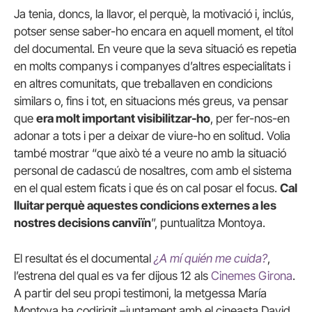
Ja tenia, doncs, la llavor, el perquè, la motivació i, inclús,
potser sense saber-ho encara en aquell moment, el títol
del documental. En veure que la seva situació es repetia
en molts companys i companyes d’altres especialitats i
en altres comunitats, que treballaven en condicions
similars o, fins i tot, en situacions més greus, va pensar
que
era molt important visibilitzar-ho
, per fer-nos-en
adonar a tots i per a deixar de viure-ho en solitud. Volia
també mostrar “que això té a veure no amb la situació
personal de cadascú de nosaltres, com amb el sistema
en el qual estem ficats i que és on cal posar el focus.
Cal
lluitar perquè aquestes condicions externes a les
nostres decisions canviïn
”, puntualitza Montoya.
El resultat és el documental
¿A mí quién me cuida?
,
l’estrena del qual es va fer dijous 12 als
Cinemes Girona
.
A partir del seu propi testimoni, la metgessa María
Montoya ha codirigit –juntament amb el cineasta David