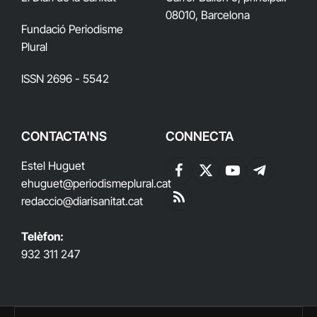
08010, Barcelona
Fundació Periodisme
Plural
ISSN 2696 - 5542
CONTACTA'NS
CONNECTA
Estel Huguet
Facebook
X
YouTube
Telegram
ehuguet
@periodismeplural.cat
(Twitter)
redaccio@diarisanitat.cat
RSS
Telèfon:
932 311 247