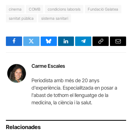
cinema
COMB
condicions laborals
Fundació Galatea
sanitat pública
sistema sanitari
Facebook
Twitter
Bluesky
LinkedIn
Telegram
Copy
Email
Link
Carme Escales
Periodista amb més de 20 anys
d'experiència. Especialitzada en posar a
l'abast de tothom el llenguatge de la
medicina, la ciència i la salut.
Relacionades