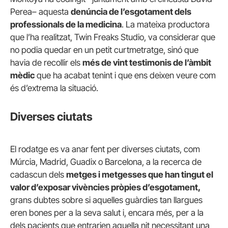
Perea– aquesta
denúncia de l’esgotament dels
professionals de la medicina
. La mateixa productora
que l’ha realitzat, Twin Freaks Studio, va considerar que
no podia quedar en un petit curtmetratge, sinó que
havia de recollir els
més de vint testimonis de l’àmbit
mèdic
que ha acabat tenint i que ens deixen veure com
és d’extrema la situació.
Diverses ciutats
El rodatge es va anar fent per diverses ciutats, com
Múrcia, Madrid, Guadix o Barcelona, a la recerca de
cadascun dels
metges i metgesses que han tingut el
valor d’exposar vivències pròpies d’esgotament,
grans dubtes sobre si aquelles guàrdies tan llargues
eren bones per a la seva salut i, encara més, per a la
dels pacients que entrarien aquella nit necessitant una