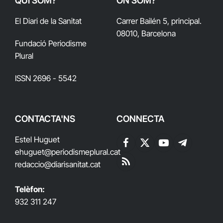
QUI SOM?
ON SOM?
El Diari de la Sanitat
Carrer Bailén 5, principal.
08010, Barcelona
Fundació Periodisme
Plural
ISSN 2696 - 5542
CONTACTA'NS
CONNECTA
Estel Huguet
Facebook
X
YouTube
Telegram
ehuguet
@periodismeplural.cat
(Twitter)
redaccio@diarisanitat.cat
RSS
Telèfon:
932 311 247