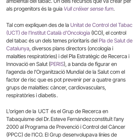
ambiental del tabac. Un dels recursos que va crear per
als progenitors és la guia
Vull créixer sense fum
.
Tal com expliquen des de la
Unitat de Control del Tabac
(UCT) de l’Institut Català d’Oncologia
(ICO), el control
del tabac és un dels temes prioritaris del
Pla de Salut de
Catalunya
, diversos plans directors (oncologia i
malalties respiratòries) i del Pla Estratègic de Recerca i
Innovació en Salut (
PERIS
), a banda de figurar en
l’agenda de l’Organització Mundial de la Salut com el
factor de risc que es pot prevenir per a quatre grans
grups de malalties: càncer, cardiovasculars,
respiratòries i diabetis .
L’origen de la UCT és el Grup de Recerca en
Tabaquisme del Dr. Esteve Fernández constituït l’any
2000 al Programa de Prevenció i Control del Càncer
(PPCC) de l’ICO. El Grup desenvolupava línies de