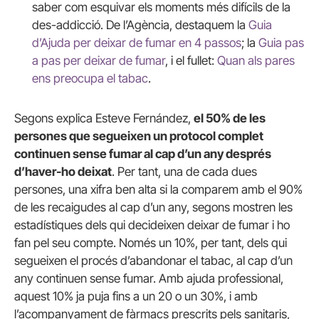
saber com esquivar els moments més difícils de la
des-addicció. De l’Agència, destaquem la
Guia
d’Ajuda per deixar de fumar en 4 passos
; la
Guia pas
a pas per deixar de fumar
, i el fullet:
Quan als pares
ens preocupa el tabac
.
Segons explica Esteve Fernández,
el 50% de les
persones que segueixen un protocol complet
continuen sense fumar al cap d’un any després
d’haver-ho deixat
. Per tant, una de cada dues
persones, una xifra ben alta si la comparem amb el 90%
de les recaigudes al cap d’un any, segons mostren les
estadístiques dels qui decideixen deixar de fumar i ho
fan pel seu compte. Només un 10%, per tant, dels qui
segueixen el procés d’abandonar el tabac, al cap d’un
any continuen sense fumar. Amb ajuda professional,
aquest 10% ja puja fins a un 20 o un 30%, i amb
l’acompanyament de fàrmacs prescrits pels sanitaris,