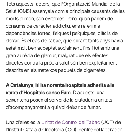
Tots aquests factors, que l’Organització Mundial de la
Salut (OMS) assenyala com a principals causants de les
morts al món, són evitables. Però, quan parlem de
consums de caràcter addictiu, ens referim a
dependències fortes, físiques i psíquiques, difícils de
deixar. És el cas del tabac, que durant tants anys havia
estat molt ben acceptat socialment, fins i tot amb una
gran aurèola de glamur, malgrat que els efectes
directes contra la pròpia salut són ben explícitament
descrits en els mateixos paquets de cigarretes.
A Catalunya, hi ha noranta hospitals adherits a la
xarxa d’Hospitals sense Fum
. D’aquests, una
seixantena posen al servei de la ciutadania unitats
d’acompanyament a qui vol deixar de fumar.
Una d’elles és la
Unitat de Control del Tabac
(UCT) de
l’Institut Català d’Oncologia (ICO), centre col·laborador