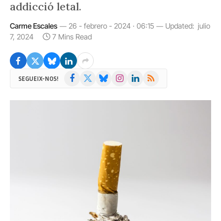
addicció letal.
Carme Escales
26 - febrero - 2024 · 06:15
Updated:
julio
7, 2024
7 Mins Read
Facebook
X
Bluesky
Instagram
LinkedIn
RSS
SEGUEIX-NOS!
(Twitter)