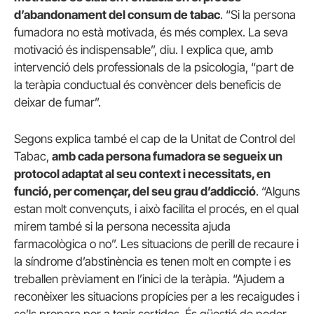
d’abandonament del consum de tabac
. “Si la persona
fumadora no està motivada, és més complex. La seva
motivació és indispensable”, diu. I explica que, amb
intervenció dels professionals de la psicologia, “part de
la teràpia conductual és convèncer dels beneficis de
deixar de fumar”.
Segons explica també el cap de la Unitat de Control del
Tabac,
amb cada persona fumadora se segueix un
protocol adaptat al seu context i necessitats, en
funció, per començar, del seu grau d’addicció
. “Alguns
estan molt convençuts, i això facilita el procés, en el qual
mirem també si la persona necessita ajuda
farmacològica o no”. Les situacions de perill de recaure i
la síndrome d’abstinència es tenen molt en compte i es
treballen prèviament en l’inici de la teràpia. “Ajudem a
reconèixer les situacions propícies per a les recaigudes i
se’ls prepara per a tenir sortides. És qüestió de poder