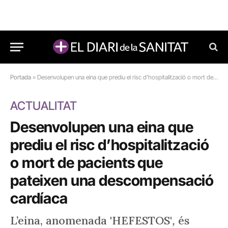
Portada
»
Desenvolupen una eina que prediu el risc d’hospitalització o mort de pacients que pateixen una descompensació cardíaca
ACTUALITAT
Desenvolupen una eina que
prediu el risc d’hospitalització
o mort de pacients que
pateixen una descompensació
cardíaca
L’eina, anomenada 'HEFESTOS'
,
és