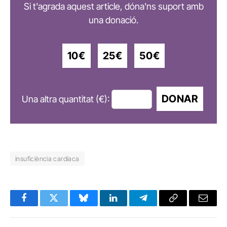
Si t'agrada aquest article, dóna'ns suport amb
una donació.
10€
25€
50€
DONAR
Una altra quantitat (€):
insuficiència cardíaca
Facebook
Twitter
Bluesky
LinkedIn
Telegram
Copy
Email
Link