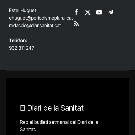
Estel Huguet
Facebook
X
YouTube
Telegram
ehuguet
@periodismeplural.cat
(Twitter)
redaccio@diarisanitat.cat
RSS
Telèfon:
932 311 247