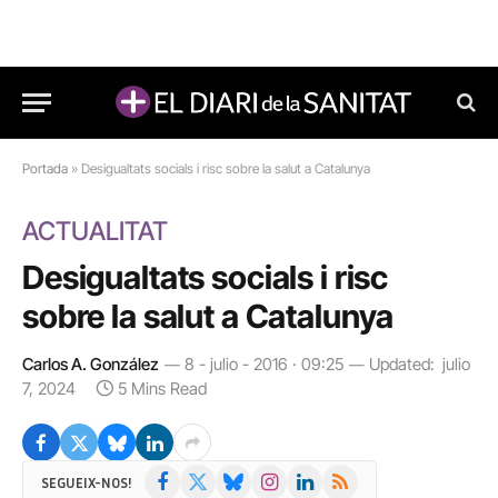
Portada
»
Desigualtats socials i risc sobre la salut a Catalunya
ACTUALITAT
Desigualtats socials i risc
sobre la salut a Catalunya
Carlos A. González
8 - julio - 2016 · 09:25
Updated:
julio
7, 2024
5 Mins Read
Facebook
X
Bluesky
Instagram
LinkedIn
RSS
SEGUEIX-NOS!