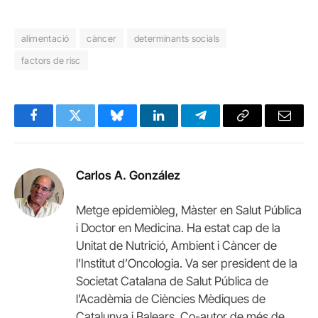
alimentació
càncer
determinants socials
factors de risc
Facebook
Twitter
Bluesky
LinkedIn
Telegram
Copy
Email
Link
Carlos A. González
Metge epidemiòleg, Màster en Salut Pública
i Doctor en Medicina. Ha estat cap de la
Unitat de Nutrició, Ambient i Càncer de
l’Institut d’Oncologia. Va ser president de la
Societat Catalana de Salut Pública de
l’Acadèmia de Ciències Mèdiques de
Catalunya i Balears. Co-autor de més de