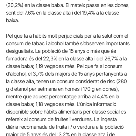
(20,2%) en la classe baixa. El mateix passa en les dones,
sent del 7,6% en la classe alta i del 19,4% a la classe
baixa.
Pel que fa a hàbits molt perjudicials per a la salut com el
consum de tabac i alcohol també s’observen importants
desigualtats. La població de 15 anys o més que és
fumadora és del 22,3% en la classe alta i del 26,7% a la
classe baixa; 1,19 vegades més. Pel que fa al consum
d’alcohol, el 3,7% dels majors de 15 anys pertanyents a
la classe alta, tenen un consum considerat de risc (280
g d’etanol per setmana en homes i 170 g en dones),
mentre que aquest percentatge arriba al 4,4% en la
classe baixa; 1,18 vegades més. L’única informació
disponible sobre hàbits alimentaris per classe social es
refereix al consum de fruites i verdures. La ingesta
diària recomanada de fruita i / o verdura a la població
major de 5 anys és del 13,2% en la classe alta i de