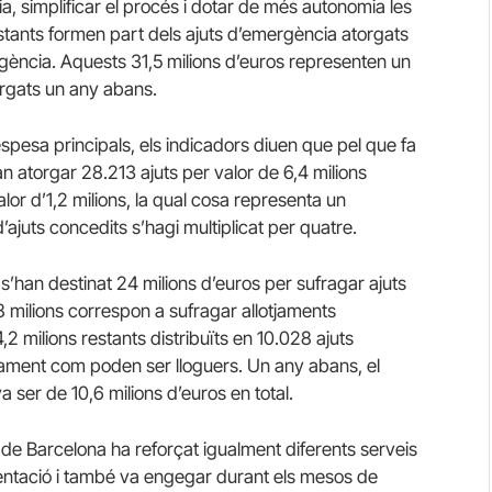
ia, simplificar el procés i dotar de més autonomia les
restants formen part dels ajuts d’emergència atorgats
rgència. Aquests 31,5 milions d’euros representen un
orgats un any abans.
spesa principals, els indicadors diuen que pel que fa
an atorgar 28.213 ajuts per valor de 6,4 milions
alor d’1,2 milions, la qual cosa representa un
ajuts concedits s’hagi multiplicat per quatre.
0 s’han destinat 24 milions d’euros per sufragar ajuts
8 milions correspon a sufragar allotjaments
,2 milions restants distribuïts en 10.028 ajuts
jament com poden ser lloguers. Un any abans, el
va ser de 10,6 milions d’euros en total.
e Barcelona ha reforçat igualment diferents serveis
imentació i també va engegar durant els mesos de