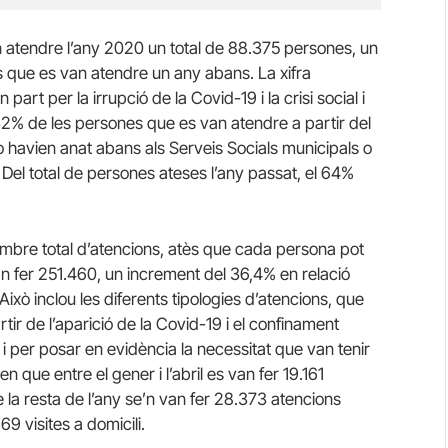
an atendre l’any 2020 un total de 88.375 persones, un
 que es van atendre un any abans. La xifra
art per la irrupció de la Covid-19 i la crisi social i
32% de les persones que es van atendre a partir del
 havien anat abans als Serveis Socials municipals o
 Del total de persones ateses l’any passat, el 64%
ombre total d’atencions, atès que cada persona pot
n fer 251.460, un increment del 36,4% en relació
xò inclou les diferents tipologies d’atencions, que
tir de l’aparició de la Covid-19 i el confinament
i per posar en evidència la necessitat que van tenir
en que entre el gener i l’abril es van fer 19.161
e la resta de l’any se’n van fer 28.373 atencions
69 visites a domicili.