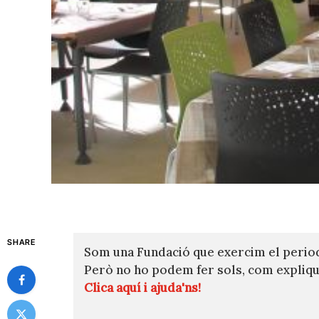
SHARE
Som una Fundació que exercim el perio
Però no ho podem fer sols, com expli
Clica aquí i ajuda'ns!