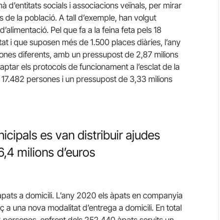
à d’entitats socials i associacions veïnals, per mirar
 de la població. A tall d’exemple, han volgut
’alimentació. Pel que fa a la feina feta pels 18
tat i que suposen més de 1.500 places diàries, l’any
ones diferents, amb un pressupost de 2,87 milions
aptar els protocols de funcionament a l’esclat de la
 17.482 persones i un pressupost de 3,33 milions
cipals es van distribuir ajudes
,4 milions d’euros
 àpats a domicili. L’any 2020 els àpats en companyia
 a una nova modalitat d’entrega a domicili. En total