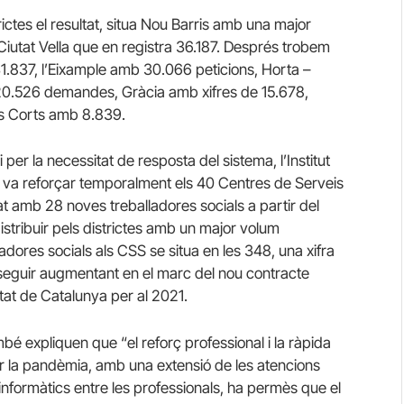
ictes el resultat, situa Nou Barris amb una major
iutat Vella que en registra 36.187. Després trobem
.837, l’Eixample amb 30.066 peticions, Horta –
20.526 demandes, Gràcia amb xifres de 15.678,
es Corts amb 8.839.
 per la necessitat de resposta del sistema, l’Institut
e va reforçar temporalment els 40 Centres de Serveis
tat amb 28 noves treballadores socials a partir del
stribuir pels districtes amb un major volum
ladores socials als CSS se situa en les 348, una xifra
seguir augmentant en el marc del nou contracte
at de Catalunya per al 2021.
bé expliquen que “el reforç professional i la ràpida
r la pandèmia, amb una extensió de les atencions
s informàtics entre les professionals, ha permès que el