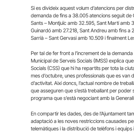
Si es divideix aquest volum d’atencions per distr
demanda de fins a 38.005 atencions seguit de C
Sants – Montjuïc amb 32.595, Sant Martí amb 31
Guinardó amb 27.218, Sant Andreu amb fins a 
Sarrià – Sant Gervasi amb 10.509 i finalment L
Per tal de fer front a l’increment de la demanda i
Municipal de Serveis Socials (IMSS) explica qu
Socials (CSS) que hi ha repartits per tota la ciu
mes d’octubre, unes professionals que es van di
d’activitat. Així doncs, l’actual nombre de trebal
que asseguren que s’està treballant per poder 
programa que s’està negociant amb la Generalit
En compartir les dades, des de l’Ajuntament tam
adaptació a les noves restriccions causades pe
telemàtiques i la distribució de telèfons i equip