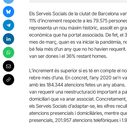
Els Serveis Socials de la ciutat de Barcelona v
11% d’increment respecte a les 79.575 persones
representa un nou màxim històric, assolit en gran p
econòmica que ha portat associada. De fet, el 
mes de març, quan es va iniciar la pandèmia, no
bé feia més d’un any que no ho havien requerit.
van ser dones i el 36% restant homes.
L’increment és superior si es té en compte el n
rebre més d’una. En concret, l’any 2020 se’n va
amb les 184.344 atencions fetes un any abans. Ai
van requerir una reestructuració important a par
domiciliari que va anar associat. Concretament, 
els Serveis Socials d’adaptar-se, les xifres recull
atencions presencials i domiciliàries, mentre qu
presencials, 201.957 atencions telefòniques i 1.9