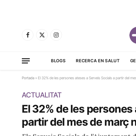
Facebook
X
Instagram
(Twitter)
BLOGS
RECERCA EN SALUT
GE
Portada
»
El 32% de les persones ateses a Serveis Socials a partir del m
ACTUALITAT
El 32% de les persones 
partir del mes de març 