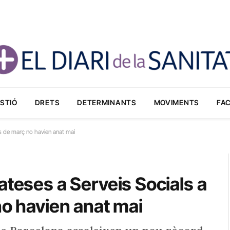
STIÓ
DRETS
DETERMINANTS
MOVIMENTS
FA
es de març no havien anat mai
ateses a Serveis Socials a
no havien anat mai