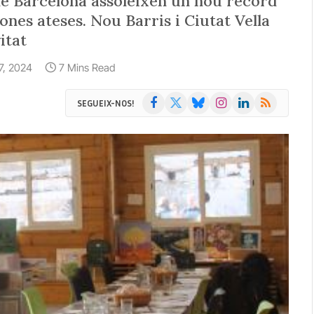
 de Barcelona assoleixen un nou rècord
ones ateses. Nou Barris i Ciutat Vella
itat
 7, 2024
7 Mins Read
Facebook
X
Bluesky
Instagram
LinkedIn
RSS
SEGUEIX-NOS!
(Twitter)