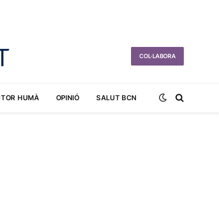
COL·LABORA
CTOR HUMÀ
OPINIÓ
SALUT BCN