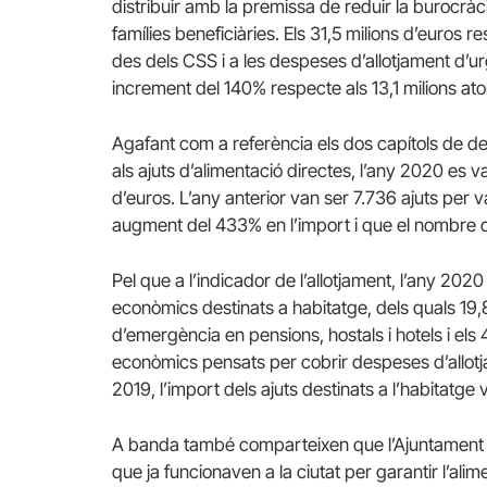
distribuir amb la premissa de reduir la burocràc
famílies beneficiàries. Els 31,5 milions d’euros 
des dels CSS i a les despeses d’allotjament d’u
increment del 140% respecte als 13,1 milions at
Agafant com a referència els dos capítols de de
als ajuts d’alimentació directes, l’any 2020 es v
d’euros. L’any anterior van ser 7.736 ajuts per v
augment del 433% en l’import i que el nombre d’
Pel que a l’indicador de l’allotjament, l’any 202
econòmics destinats a habitatge, dels quals 19,
d’emergència en pensions, hostals i hotels i els 4
econòmics pensats per cobrir despeses d’allot
2019, l’import dels ajuts destinats a l’habitatge 
A banda també comparteixen que l’Ajuntament d
que ja funcionaven a la ciutat per garantir l’al