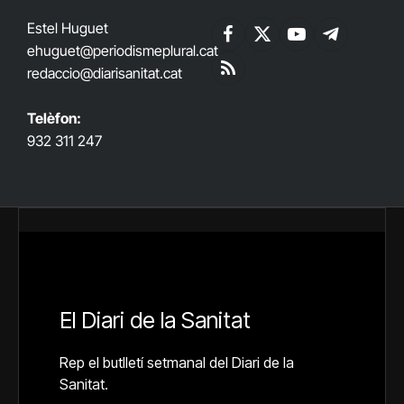
Estel Huguet
Facebook
X
YouTube
Telegram
ehuguet
@periodismeplural.cat
(Twitter)
redaccio@diarisanitat.cat
RSS
Telèfon:
932 311 247