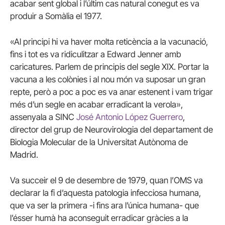
acabar sent global i l’últim cas natural conegut es va
produir a Somàlia el 1977.
«Al principi hi va haver molta reticència a la vacunació,
fins i tot es va ridiculitzar a Edward Jenner amb
caricatures. Parlem de principis del segle XIX. Portar la
vacuna a les colònies i al nou món va suposar un gran
repte, però a poc a poc es va anar estenent i vam trigar
més d’un segle en acabar erradicant la verola»,
assenyala a SINC
José Antonio López Guerrero
,
director del grup de Neurovirologia del departament de
Biologia Molecular de la Universitat Autònoma de
Madrid.
Va succeir el 9 de desembre de 1979, quan l’OMS va
declarar la fi d’aquesta patologia infecciosa humana,
que va ser la primera -i fins ara l’única humana- que
l’ésser humà ha aconseguit erradicar gràcies a la