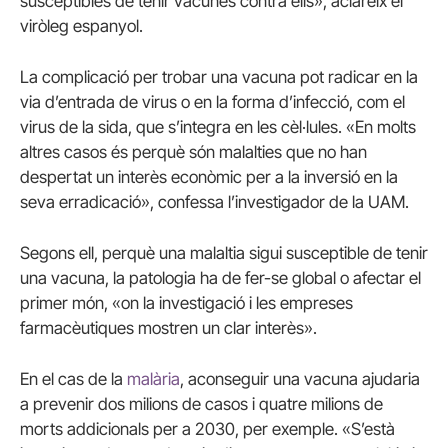
susceptibles de tenir vacunes contra ells», aclareix el
viròleg espanyol.
La complicació per trobar una vacuna pot radicar en la
via d’entrada de virus o en la forma d’infecció, com el
virus de la sida, que s’integra en les cèl·lules. «En molts
altres casos és perquè són malalties que no han
despertat un interès econòmic per a la inversió en la
seva erradicació», confessa l’investigador de la UAM.
Segons ell, perquè una malaltia sigui susceptible de tenir
una vacuna, la patologia ha de fer-se global o afectar el
primer món, «on la investigació i les empreses
farmacèutiques mostren un clar interès».
En el cas de la
malària
, aconseguir una vacuna ajudaria
a prevenir dos milions de casos i quatre milions de
morts addicionals per a 2030, per exemple. «S’està