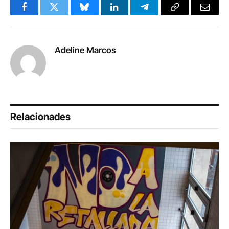
Facebook
Twitter
Bluesky
LinkedIn
Telegram
Copy
Email
Link
Adeline Marcos
Relacionades