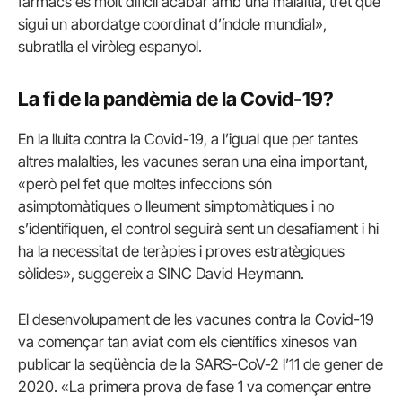
fàrmacs és molt difícil acabar amb una malaltia, tret que
sigui un abordatge coordinat d’índole mundial»,
subratlla el viròleg espanyol.
La fi de la pandèmia de la Covid-19?
En la lluita contra la Covid-19, a l’igual que per tantes
altres malalties, les vacunes seran una eina important,
«però pel fet que moltes infeccions són
asimptomàtiques o lleument simptomàtiques i no
s’identifiquen, el control seguirà sent un desafiament i hi
ha la necessitat de teràpies i proves estratègiques
sòlides», suggereix a SINC David Heymann.
El desenvolupament de les vacunes contra la Covid-19
va començar tan aviat com els científics xinesos van
publicar la seqüència de la SARS-CoV-2 l’11 de gener de
2020. «La primera prova de fase 1 va començar entre