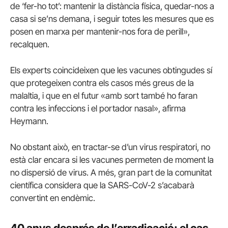
de ‘fer-ho tot’: mantenir la distància física, quedar-nos a
casa si se’ns demana, i seguir totes les mesures que es
posen en marxa per mantenir-nos fora de perill»,
recalquen.
Els experts coincideixen que les vacunes obtingudes sí
que protegeixen contra els casos més greus de la
malaltia, i que en el futur «amb sort també ho faran
contra les infeccions i el portador nasal», afirma
Heymann.
No obstant això, en tractar-se d’un virus respiratori, no
està clar encara si les vacunes permeten de moment la
no dispersió de virus. A més, gran part de la comunitat
científica considera que la SARS-CoV-2 s’acabarà
convertint en endèmic.
40 anys després de l’erradicació: el cas