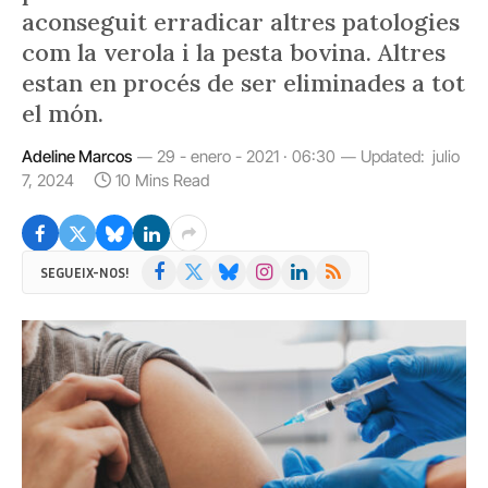
aconseguit erradicar altres patologies
com la verola i la pesta bovina. Altres
estan en procés de ser eliminades a tot
el món.
Adeline Marcos
29 - enero - 2021 · 06:30
Updated:
julio
7, 2024
10 Mins Read
Facebook
X
Bluesky
Instagram
LinkedIn
RSS
SEGUEIX-NOS!
(Twitter)