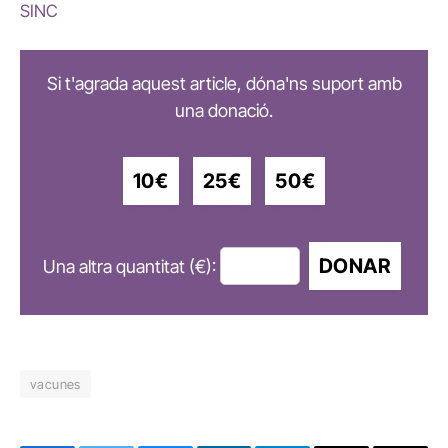
SINC
Si t'agrada aquest article, dóna'ns suport amb
una donació.
10€
25€
50€
DONAR
Una altra quantitat (€):
vacunes