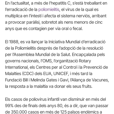
En l’actualitat, a més de l’hepatitis C, s’està treballant en
l’erradicació de la
poliomielitis
, el virus de la qual es
multiplica en l’intestí i afecta el sistema nerviós, arribant
a provocar paràlisi, sobretot als nens menors de cinc
anys que es contagien per via oral o fecal.
El 1988, es va llançar la Iniciativa Mundial d’erradicació
de la Poliomielitis després de l’adopció de la resolució
per l’Assemblea Mundial de la Salut. Encapçalada pels
governs nacionals, l’OMS, l’organització Rotary
International, els Centres per al Control i la Prevenció de
Malalties (CDC) dels EUA, UNICEF, i més tard la
Fundació Bill i Melinda Gates i Gavi, l’Aliança de Vacunes,
la resposta a la malaltia va donar els seus fruits.
Els casos de poliovirus infantil van disminuir en més del
99% des de finals dels anys 80, és a dir, que van passar
de 350.000 casos en més de 125 països endèmics a