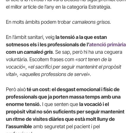
el millor article de l’any en la categoria Estratègia.
En molts àmbits podem trobar
camaleons grisos.
En l’àmbit sanitari, veig
la tensió a la que estan
sotmesos els i les professionals de l’
atenció primària
com un
camaleó gris
.
Se sap, però hi ha una ceguera
voluntària. Escoltem frases com
«sort tenen de la
vocació
«, «
el sacrifici per seguir mantenint el propòsit
vital», «aquelles professions de servei».
Però això
té un cost: el desgast emocional i físic de
professionals que ja porten massa temps amb una
enorme tensió.
I que senten que
la vocació i el
propòsit vital no són suficients per seguir mantenint
un ritme de visites diàries que està molt lluny de
l’assumible
amb seguretat pel pacient i pel