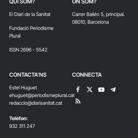
QUI SOM?
ON SOM?
El Diari de la Sanitat
Carrer Bailén 5, principal.
08010, Barcelona
Fundació Periodisme
Plural
ISSN 2696 - 5542
CONTACTA'NS
CONNECTA
Estel Huguet
Facebook
X
YouTube
Telegram
ehuguet
@periodismeplural.cat
(Twitter)
redaccio@diarisanitat.cat
RSS
Telèfon:
932 311 247