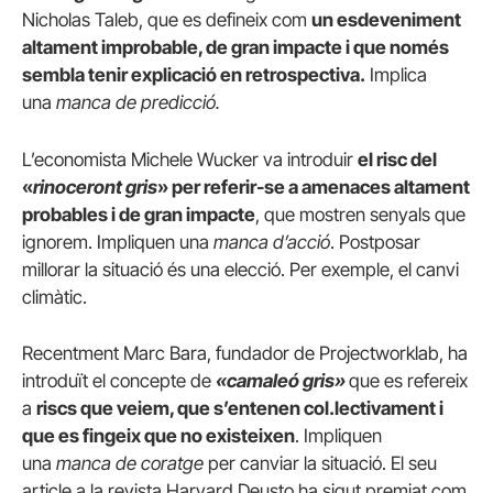
Nicholas Taleb, que es defineix com
un esdeveniment
altament improbable, de gran impacte i que només
sembla tenir explicació en retrospectiva.
Implica
una
manca
de predicció.
L’economista Michele Wucker va introduir
el risc del
«
rinoceront gris
» per referir-se a amenaces altament
probables i de gran impacte
, que mostren senyals que
ignorem. Impliquen una
manca d’acció
. Postposar
millorar la situació és una elecció. Per exemple, el canvi
climàtic.
Recentment Marc Bara, fundador de Projectworklab, ha
introduït el concepte de
«camaleó gris»
que es refereix
a
riscs que veiem, que s’entenen col.lectivament i
que es fingeix que no existeixen
. Impliquen
una
manca de coratge
per canviar la situació. El seu
article a la revista Harvard Deusto ha sigut premiat com