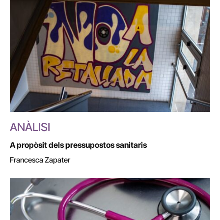
ANÀLISI
A propòsit dels pressupostos sanitaris
Francesca Zapater