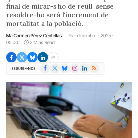
final de mirar-s'ho de reüll sense
resoldre-ho serà l'increment de
mortalitat a la població.
Ma Carmen Pérez Centellas
15 - diciembre - 2025 ·
05:00
2 Mins Read
Facebook
X
Bluesky
Instagram
LinkedIn
RSS
SEGUEIX-NOS!
(Twitter)