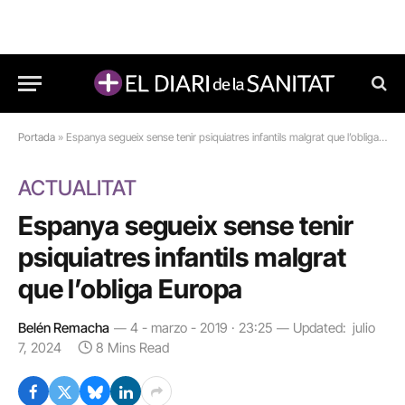
Portada
»
Espanya segueix sense tenir psiquiatres infantils malgrat que l’obliga Europa
ACTUALITAT
Espanya segueix sense tenir
psiquiatres infantils malgrat
que l’obliga Europa
Belén Remacha
4 - marzo - 2019 · 23:25
Updated:
julio
7, 2024
8 Mins Read