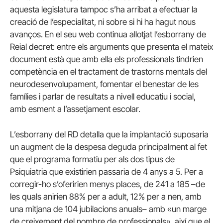
aquesta legislatura tampoc s’ha arribat a efectuar la
creació de l’especialitat, ni sobre si hi ha hagut nous
avanços. En el seu web continua allotjat l’esborrany de
Reial decret: entre els arguments que presenta el mateix
document està que amb ella els professionals tindrien
competència en el tractament de trastorns mentals del
neurodesenvolupament, fomentar el benestar de les
famílies i parlar de resultats a nivell educatiu i social,
amb esment a l’assetjament escolar.
L’esborrany del RD detalla que la implantació suposaria
un augment de la despesa deguda principalment al fet
que el programa formatiu per als dos tipus de
Psiquiatria que existirien passaria de 4 anys a 5. Per a
corregir-ho s’oferirien menys places, de 241 a 185 –de
les quals anirien 88% per a adult, 12% per a nen, amb
una mitjana de 104 jubilacions anuals– amb «un marge
de creixement del nombre de professionals», així que el