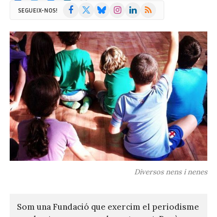
Facebook
X
Bluesky
Instagram
LinkedIn
RSS
SEGUEIX-NOS!
(Twitter)
Diversos nens i nenes
Som una Fundació que exercim el periodisme