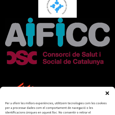
Per a oferir les millors experiències, utilitzem tecnologies com les cookies
per a processar dades com el comportament de navegació o les
identificacions úniques en aquest lloc. No consentir o retirar el