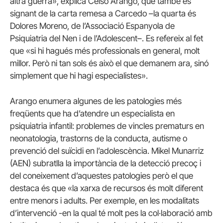
altra guerra», explica Celso Arango, que també és
signant de la carta remesa a Carcedo –la quarta és
Dolores Moreno, de l’Associació Espanyola de
Psiquiatria del Nen i de l’Adolescent–. Es refereix al fet
que «si hi hagués més professionals en general, molt
millor. Però ni tan sols és això el que demanem ara, sinó
simplement que hi hagi especialistes».
Arango enumera algunes de les patologies més
freqüents que ha d’atendre un especialista en
psiquiatria infantil: problemes de vincles prematurs en
neonatologia, trastorns de la conducta, autisme o
prevenció del suïcidi en l’adolescència. Mikel Munarriz
(AEN) subratlla la importància de la detecció precoç i
del coneixement d’aquestes patologies però el que
destaca és que «la xarxa de recursos és molt diferent
entre menors i adults. Per exemple, en les modalitats
d’intervenció -en la qual té molt pes la col·laboració amb