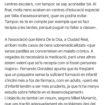
centres escolars, «on tampoc se sap aconsellar bé. Al
final, molts nens acaben en centres d’educació especial
per falta d’assessorament, quan es podria evitar.
Tampoc es té en compte per exemple que es faci
teràpia a les tardes, perquè puguin no faltar a classe».
A l’associació que lidera De la Osa, a Ciudad Real,
arriben molts casos de nens sobremedicalitzats «que
sense pastilles es converteixen en malalts crònics. A
vegades és necessària la medicació, però unes altres
estem veient que se’ls recepta com si fossin persones
majors». Fernando González apunta que és freqüent
que un psiquiatre sense la suficient formació en infantil
s’inclini més a l’ús de fàrmacs, com en adults, «però els
d’infantil tendim a ser més prudents, ja que hi ha menys
estudis sobre l’efecte en el desenvolupament».
L’objectiu és també i en resum, segons Mikel Munarriz,
que «es tractin adequadament els problemes des del