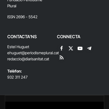
Plural
ISSN 2696 - 5542
CONTACTA'NS
CONNECTA
Estel Huguet
Facebook
X
YouTube
Telegram
ehuguet
@periodismeplural.cat
(Twitter)
redaccio@diarisanitat.cat
RSS
Telèfon:
932 311 247