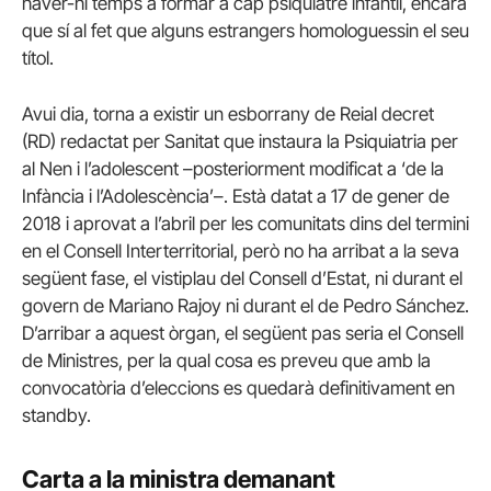
haver-hi temps a formar a cap psiquiatre infantil, encara
que sí al fet que alguns estrangers homologuessin el seu
títol.
Avui dia, torna a existir un esborrany de Reial decret
(RD) redactat per Sanitat que instaura la Psiquiatria per
al Nen i l’adolescent –posteriorment modificat a ‘de la
Infància i l’Adolescència’–. Està datat a 17 de gener de
2018 i aprovat a l’abril per les comunitats dins del termini
en el Consell Interterritorial, però no ha arribat a la seva
següent fase, el vistiplau del Consell d’Estat, ni durant el
govern de Mariano Rajoy ni durant el de Pedro Sánchez.
D’arribar a aquest òrgan, el següent pas seria el Consell
de Ministres, per la qual cosa es preveu que amb la
convocatòria d’eleccions es quedarà definitivament en
standby.
Carta a la ministra demanant