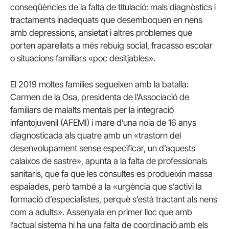
conseqüències de la falta de titulació: mals diagnòstics i
tractaments inadequats que desemboquen en nens
amb depressions, ansietat i altres problemes que
porten aparellats a més rebuig social, fracasso escolar
o situacions familiars «poc desitjables».
El 2019 moltes famílies segueixen amb la batalla:
Carmen de la Osa, presidenta de l’Associació de
familiars de malalts mentals per la integració
infantojuvenil (AFEMI) i mare d’una noia de 16 anys
diagnosticada als quatre amb un «trastorn del
desenvolupament sense especificar, un d’aquests
calaixos de sastre», apunta a la falta de professionals
sanitaris, que fa que les consultes es produeixin massa
espaiades, però també a la «urgència que s’activi la
formació d’especialistes, perquè s’està tractant als nens
com a adults». Assenyala en primer lloc que amb
l’actual sistema hi ha una falta de coordinació amb els