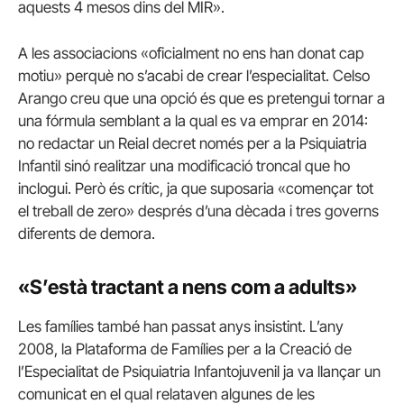
aquests 4 mesos dins del MIR».
A les associacions «oficialment no ens han donat cap
motiu» perquè no s’acabi de crear l’especialitat. Celso
Arango creu que una opció és que es pretengui tornar a
una fórmula semblant a la qual es va emprar en 2014:
no redactar un Reial decret només per a la Psiquiatria
Infantil sinó realitzar una modificació troncal que ho
inclogui. Però és crític, ja que suposaria «començar tot
el treball de zero» després d’una dècada i tres governs
diferents de demora.
«S’està tractant a nens com a adults»
Les famílies també han passat anys insistint. L’any
2008, la Plataforma de Famílies per a la Creació de
l’Especialitat de Psiquiatria Infantojuvenil ja va llançar un
comunicat en el qual relataven algunes de les