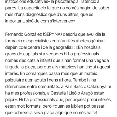
institucions educatives- la psicoteràpia, l’atenció a
pares. La capacitació fa que no només hàgim de saber
més d’uns diagnòstics que d’uns altres, que és
important, sinó de com s’intervenen».
Fernando González (SEPYNA) descriu que avui dia la
formació d’especialistes en infantil és «heterogènia» i
depèn «del centre i de la geografia»: «En hospitals
grans de capitals sí a vegades hi ha professionals
només dedicats a infantil que s’han format una vegada
tinguda la plaça, perquè ells mateixos han tingut aquest
interès. En comarques passa més que un mateix
psiquiatre atén adults i nens alhora. També hi ha
diferències entre comunitats: a País Basc o Catalunya hi
ha més professionals, a Castella i Lleó o Aragó estan
pitjor». Hi ha professionals que, per aquest propi interès,
estan molt formats, però «quan es jubilen pot passar
que cobreixi la seva plaça algú que només ha fet