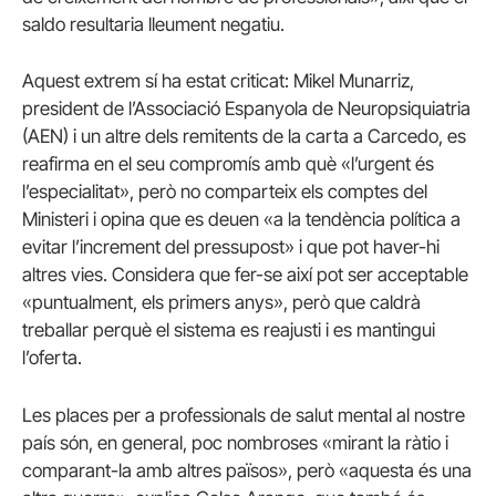
saldo resultaria lleument negatiu.
Aquest extrem sí ha estat criticat: Mikel Munarriz,
president de l’Associació Espanyola de Neuropsiquiatria
(AEN) i un altre dels remitents de la carta a Carcedo, es
reafirma en el seu compromís amb què «l’urgent és
l’especialitat», però no comparteix els comptes del
Ministeri i opina que es deuen «a la tendència política a
evitar l’increment del pressupost» i que pot haver-hi
altres vies. Considera que fer-se així pot ser acceptable
«puntualment, els primers anys», però que caldrà
treballar perquè el sistema es reajusti i es mantingui
l’oferta.
Les places per a professionals de salut mental al nostre
país són, en general, poc nombroses «mirant la ràtio i
comparant-la amb altres països», però «aquesta és una