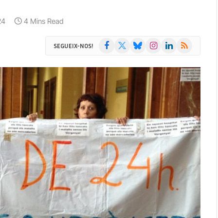
24
4 Mins Read
Facebook
X
Bluesky
Instagram
LinkedIn
RSS
SEGUEIX-NOS!
(Twitter)