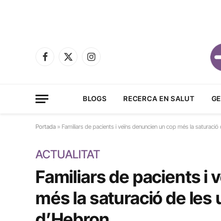
Facebook
X
Instagram
(Twitter)
BLOGS
RECERCA EN SALUT
GE
Portada
»
Familiars de pacients i veïns denuncien un cop més la saturació
ACTUALITAT
Familiars de pacients i
més la saturació de les 
d’Hebron