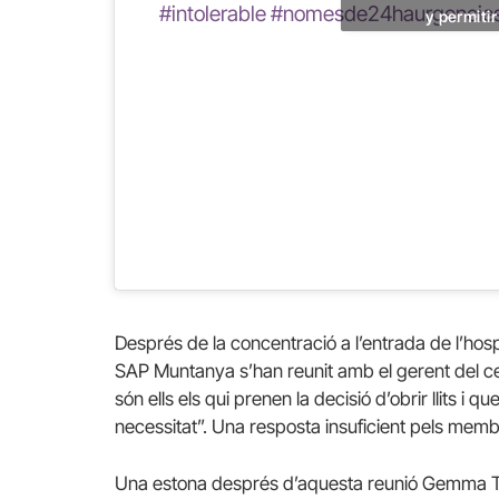
#intolerable
#nomesde24haurgencie
y permiti
Després de la concentració a l’entrada de l’hos
SAP Muntanya s’han reunit amb el gerent del ce
són ells els qui prenen la decisió d’obrir llits 
necessitat”. Una resposta insuficient pels memb
Una estona després d’aquesta reunió Gemma Ta