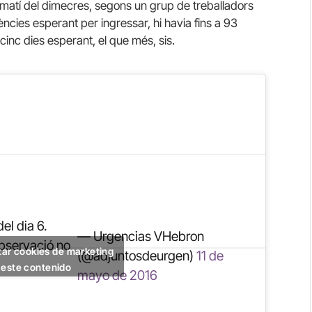
l matí del dimecres, segons un grup de treballadors
ències esperant per ingressar, hi havia fins a 93
 cinc dies esperant, el que més, sis.
el dia 6.
— Urgencias VHebron
Observació no
tar cookies de marketing
(@adjuntosdeurgen)
11 de
r este contenido
mayo de 2016