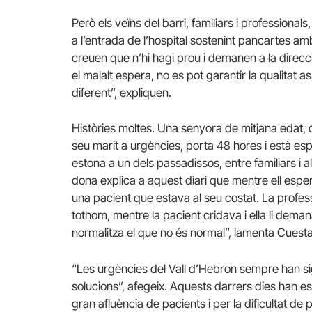
Però els veïns del barri, familiars i profession
a l’entrada de l’hospital sostenint pancartes a
creuen que n’hi hagi prou i demanen a la direcc
el malalt espera, no es pot garantir la qualitat a
diferent”, expliquen.
Històries moltes. Una senyora de mitjana edat, q
seu marit a urgències, porta 48 hores i està esp
estona a un dels passadissos, entre familiars i a
dona explica a aquest diari que mentre ell esp
una pacient que estava al seu costat. La profe
tothom, mentre la pacient cridava i ella li dema
normalitza el que no és normal”, lamenta Cuesta
“Les urgències del Vall d’Hebron sempre han s
solucions”, afegeix. Aquests darrers dies han est
gran afluència de pacients i per la dificultat de p