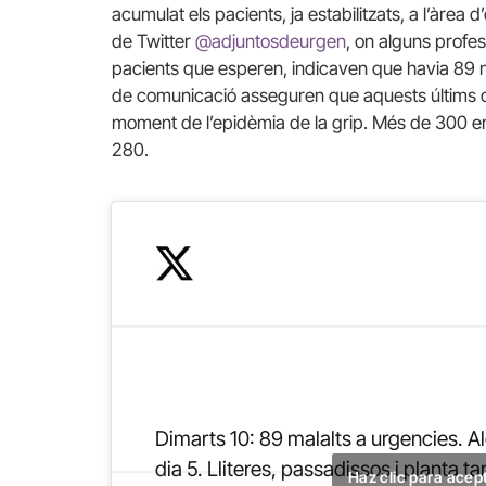
acumulat els pacients, ja estabilitzats, a l’àrea
de Twitter
@adjuntosdeurgen
, on alguns profe
pacients que esperen, indicaven que havia 89 ma
de comunicació asseguren que aquests últims dies 
moment de l’epidèmia de la grip. Més de 300 en
280.
Dimarts 10: 89 malalts a urgencies. A
dia 5. Lliteres, passadissos i planta t
Haz clic para acep