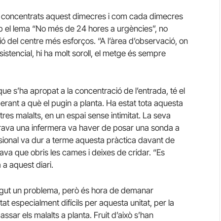
als, concentrats aquest dimecres i com cada dimecres
mb el lema “No més de 24 hores a urgències”, no
ió del centre més esforços. “A l’àrea d’observació, on
ssistencial, hi ha molt soroll, el metge és sempre
ue s’ha apropat a la concentració de l’entrada, té el
erant a què el pugin a planta. Ha estat tota aquesta
ltres malalts, en un espai sense intimitat. La seva
erava una infermera va haver de posar una sonda a
ssional va dur a terme aquesta pràctica davant de
nava que obris les cames i deixes de cridar. “Es
 a aquest diari.
igut un problema, però és hora de demanar
at especialment difícils per aquesta unitat, per la
assar els malalts a planta. Fruit d’això s’han