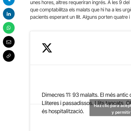
unes hores, altres requeriran ingrés. A les 9 de
que comptabilitza els malats que hi ha a les urg
pacients esperant un llit. Alguns porten quatre i
Dimecres 11: 93 malalts. El més antic d
Lliteres i passadissos. Llits tancats. 
Haz clic para acep
és hospitalització.
y permiti