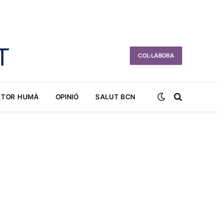
COL·LABORA
CTOR HUMÀ
OPINIÓ
SALUT BCN