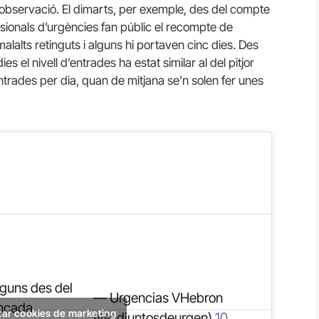
 d’observació. El dimarts, per exemple, des del compte
ssionals d’urgències fan públic el recompte de
lalts retinguts i alguns hi portaven cinc dies. Des
el nivell d’entrades ha estat similar al del pitjor
trades per dia, quan de mitjana se’n solen fer unes
lguns des del
— Urgencias VHebron
ancada
tar cookies de marketing
(@adjuntosdeurgen)
10