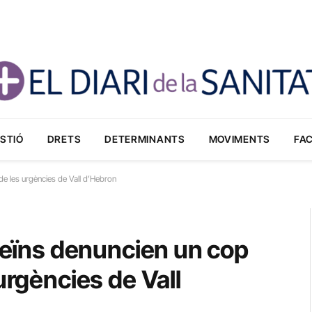
STIÓ
DRETS
DETERMINANTS
MOVIMENTS
FA
 de les urgències de Vall d’Hebron
 veïns denuncien un cop
urgències de Vall