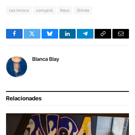
cas Innova
corrupció
Reus
Shirota
Facebook
Twitter
Bluesky
LinkedIn
Telegram
Copy
Email
Link
Blanca Blay
Relacionades