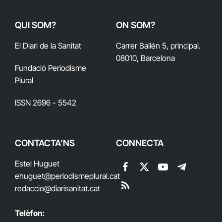
QUI SOM?
ON SOM?
El Diari de la Sanitat
Carrer Bailén 5, principal.
08010, Barcelona
Fundació Periodisme
Plural
ISSN 2696 - 5542
CONTACTA'NS
CONNECTA
Estel Huguet
Facebook
X
YouTube
Telegram
ehuguet
@periodismeplural.cat
(Twitter)
redaccio@diarisanitat.cat
RSS
Telèfon: