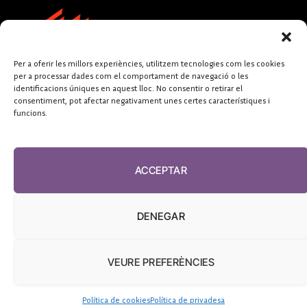
Per a oferir les millors experiències, utilitzem tecnologies com les cookies
per a processar dades com el comportament de navegació o les
identificacions úniques en aquest lloc. No consentir o retirar el
consentiment, pot afectar negativament unes certes característiques i
funcions.
FUNDACIÓ
PERIODISME
ACCEPTAR
PLURAL
DENEGAR
VEURE PREFERÈNCIES
El Diari de la Sanitat, 2026
Política de cookies
Política de privadesa