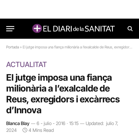
Portada
»
El jutge imposa una fiança milionària a l’exalcalde de Reus, exregidors i excàrrecs d’Innova
ACTUALITAT
El jutge imposa una fiança
milionària a l’exalcalde de
Reus, exregidors i excàrrecs
d’Innova
Blanca Blay
6 - julio - 2016 · 15:15
Updated:
julio 7,
2024
4 Mins Read