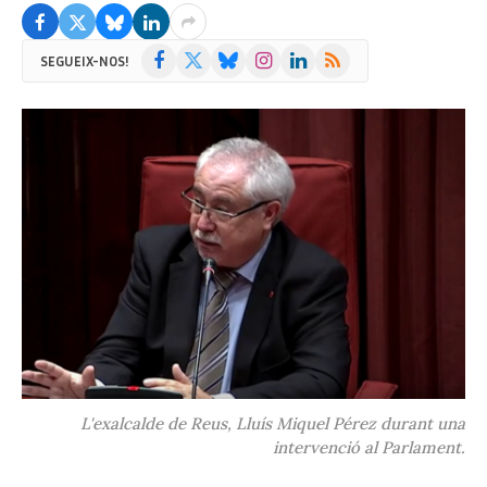
Facebook
X
Bluesky
Instagram
LinkedIn
RSS
SEGUEIX-NOS!
(Twitter)
L'exalcalde de Reus, Lluís Miquel Pérez durant una
intervenció al Parlament.