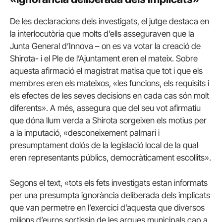
De les declaracions dels investigats, el jutge destaca en
la interlocutòria que molts d’ells asseguraven que la
Junta General d’Innova – on es va votar la creació de
Shirota- i el Ple de l’Ajuntament eren el mateix. Sobre
aquesta afirmació el magistrat matisa que tot i que els
membres eren els mateixos, «les funcions, els requisits i
els efectes de les seves decisions en cada cas són molt
diferents». A més, assegura que del seu vot afirmatiu
que dóna llum verda a Shirota sorgeixen els motius per
a la imputació, «desconeixement palmari i
presumptament dolós de la legislació local de la qual
eren representants públics, democràticament escollits».
Segons el text, «tots els fets investigats estan informats
per una presumpta ignorància deliberada dels implicats
que van permetre en l’exercici d’aquesta que diversos
milions d’euros sortissin de les arques municipals cap a