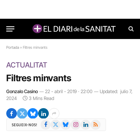
Portada
»
Filtres minvants
ACTUALITAT
Filtres minvants
Gonzalo Casino
22 - abril - 2019 · 22:00
Updated:
julio 7,
2024
3 Mins Read
Facebook
X
Bluesky
Instagram
LinkedIn
RSS
SEGUEIX-NOS!
(Twitter)