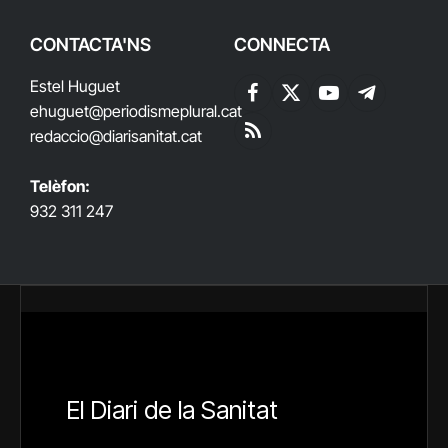
CONTACTA'NS
CONNECTA
Estel Huguet
Facebook
X
YouTube
Telegram
ehuguet
@periodismeplural.cat
(Twitter)
redaccio@diarisanitat.cat
RSS
Telèfon:
932 311 247