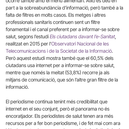
ocorre també amb el menú alimentari. Això es deu en
part a la sobreabundància d’informació, però també a la
falta de filtres en molts casos. Els metges i altres
professionals sanitaris continuen sent un filtre
fonamental i el canal preferent per a informar-se sobre
salut, segons l’estudi
Els ciutadans davant l’e-Sanitat
,
realitzat en 2015 per l’
Observatori Nacional de les
Telecomunicacions i de la Societat de la Informació
.
Però aquest estudi mostra també que el 60,5% dels
ciutadans usa internet per a informar-se sobre salut,
mentre que només la meitat (53,8%) recorre ja als
mitjans de comunicació, que són l’altre gran filtre de la
informació.
El periodisme continua tenint més credibilitat que
internet en el seu conjunt, però el panorama no és
encoratjador. Els periodistes de salut tenen ara més
recursos per a fer bon periodisme, i de fet mai com ara