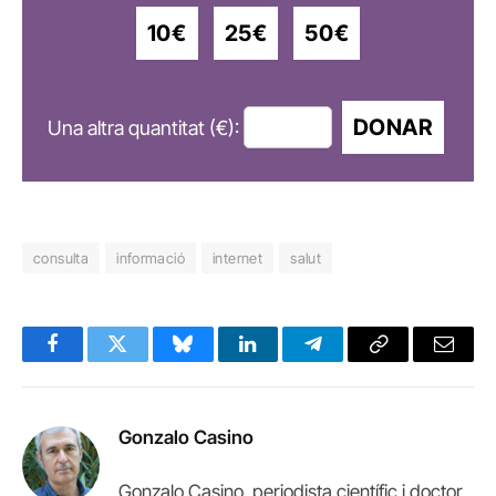
10€
25€
50€
DONAR
Una altra quantitat (€):
consulta
informació
internet
salut
Facebook
Twitter
Bluesky
LinkedIn
Telegram
Copy
Email
Link
Gonzalo Casino
Gonzalo Casino, periodista científic i doctor