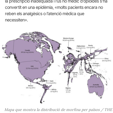
la prescripció inadequada i l’ús no mèdic d’opioides s’ha
convertit en una epidèmia, «molts pacients encara no
reben els analgèsics o l’atenció mèdica que
necessiten».
Mapa que mostra la distribució de morfina per països / THE