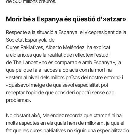
de 500 milions d’euros.
Morir bé a Espanya és qüestió d'»atzar»
Respecte a la situació a Espanya, el vicepresident de la
Societat Espanyola de
Cures Pal·liatives,
Alberto
Meléndez
, ha explicat
a
eldiario
.
es
que la realitat que reflecteix l’estudi
de
The
Lancet
«no és comparable amb Espanya», ja
que pel que fa a l’accés a opiacis com la morfina
«estem al nivell dels millors països del nostre entorn» i
«qualsevol metge de qualsevol especialitat pot
receptar l’opioide que consideri oportú sense cap
problema».
No obstant això,
Meléndez
recorda que «també hi ha
molts aspectes en els quals hem de millorar», ja que el
fet que les cures pal·liatives no siguin una especialització