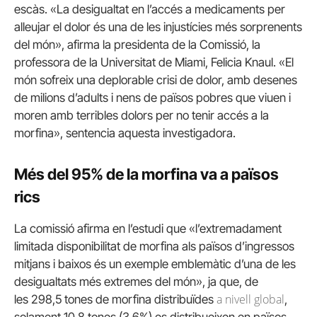
escàs. «La desigualtat en l’accés a medicaments per
alleujar el dolor és una de les injustícies més sorprenents
del món», afirma la presidenta de la Comissió, la
professora de la Universitat de Miami,
Felicia
Knaul
. «El
món sofreix una deplorable crisi de dolor, amb desenes
de milions d’adults i nens de països pobres que viuen i
moren amb terribles dolors per no tenir accés a la
morfina», sentencia aquesta investigadora.
Més del 95% de la morfina va a països
rics
La comissió afirma en l’estudi que «l’extremadament
limitada disponibilitat de morfina als països d’ingressos
mitjans i baixos és un exemple emblemàtic d’una de les
desigualtats més extremes del món», ja que, de
a nivell global
les 298,5 tones de morfina distribuïdes
,
solament 10,8 tones (3,6%) es distribueixen en països