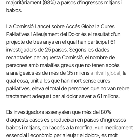
majoritàriament (98%) a països d’ingressos mitjans i
baixos.
La Comissió
Lancet
sobre Accés Global a Cures
Pal·liatives i Alleujament del Dolor és el resultat d’un
projecte de tres anys en el qual han participat 61
investigadors de 25 països. Segons les dades
recaptades per aquesta Comissió, el nombre de
persones amb malalties greus que no tenen accés
a nivell global
a analgèsics és de més de 35 milions
, la
qual cosa, unit a les que han mort sense cures
pal·liatives, eleva el total de persones que no van rebre
tractament adequat per al dolor sever a 61 milions.
Els investigadors assenyalen que més del 80%
d’aquests casos es produeixen en països d’ingressos
baixos i mitjans, on l’accés a la morfina, «un medicament
essencial i econòmic per alleujar el dolor», és molt