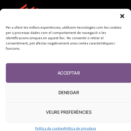
Per a oferir les millors experiències, utilitzem tecnologies com les cookies
per a processar dades com el comportament de navegació o les
identificacions úniques en aquest lloc. No consentir o retirar el
consentiment, pot afectar negativament unes certes característiques i
funcions.
FUNDACIÓ
PERIODISME
ACCEPTAR
PLURAL
DENEGAR
VEURE PREFERÈNCIES
El Diari de la Sanitat, 2026
Política de cookies
Política de privadesa