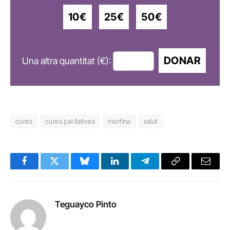
10€
25€
50€
DONAR
Una altra quantitat (€):
cures
cures pal·liatives
morfina
salut
Facebook
Twitter
Bluesky
LinkedIn
Telegram
Copy
Email
Link
Teguayco Pinto