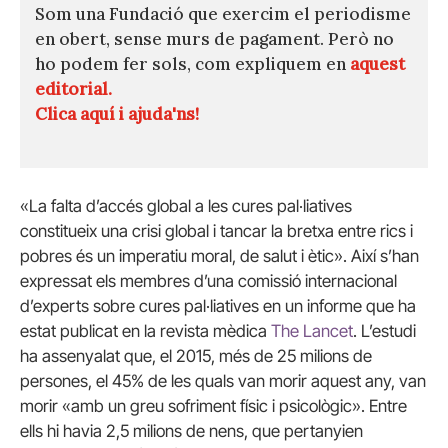
Som una Fundació que exercim el periodisme
en obert, sense murs de pagament. Però no
ho podem fer sols, com expliquem en
aquest
editorial.
Clica aquí i ajuda'ns!
«La falta d’accés global a les cures pal·liatives
constitueix una crisi global i tancar la bretxa entre rics i
pobres és un imperatiu moral, de salut i ètic». Així s’han
expressat els membres d’una comissió internacional
d’experts sobre cures pal·liatives en un informe que ha
estat publicat en la revista mèdica
The
Lancet
. L’estudi
ha assenyalat que, el 2015, més de 25 milions de
persones, el 45% de les quals van morir aquest any, van
morir «amb un greu sofriment físic i psicològic». Entre
ells hi havia 2,5 milions de nens, que pertanyien