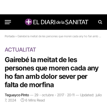
Portada
»
Gairebé la meitat de les persones que moren cada any ho fan amb dolor sever per falta de morfina
ACTUALITAT
Gairebé la meitat de les
persones que moren cada any
ho fan amb dolor sever per
falta de morfina
Teguayco Pinto
29 - octubre - 2017 · 20:11
Updated:
julio
7, 2024
6 Mins Read