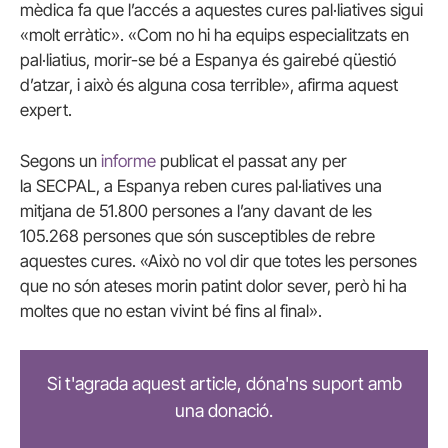
mèdica fa que l’accés a aquestes cures pal·liatives sigui
«molt erràtic». «Com no hi ha equips especialitzats en
pal·liatius, morir-se bé a Espanya és gairebé qüestió
d’atzar, i això és alguna cosa terrible», afirma aquest
expert.
Segons un
informe
publicat el passat any per
la
SECPAL
, a Espanya reben cures pal·liatives una
mitjana de 51.800 persones a l’any davant de les
105.268 persones que són susceptibles de rebre
aquestes cures. «Això no vol dir que totes les persones
que no són ateses morin patint dolor sever, però hi ha
moltes que no estan vivint bé fins al final».
Si t'agrada aquest article, dóna'ns suport amb
una donació.