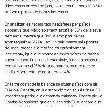
d’ingressos baixos i mitjans, i solament 0,1
tones
(0,03%)
arriben a països de baixos ingressos.
En analitzar les necessitats insatisfetes per països
s’observa que Mèxic solament satisfà el 36% de la seva
demanda, mentre que Bolívia amb prou feines
aconsegueix el 6% i a Haití, un dels països més pobres
del món, l’accés a la morfina és «pràcticament
inexistent», igual que ocorre en molts països de l’Àfrica
subsahariana. En el continent asiàtic, Xina tan solament
compleix amb el 16% de la demanda, mentre que en
l’Índia el percentatge no supera el 4%.
En l’altre costat de la balança se situen països com els
EUA o el Canadà, on la distribució d’opiacis és fins a 30
vegades superior a la demanda estimada. Encara així, la
Comissió considera que en el cas dels EUA, encara que