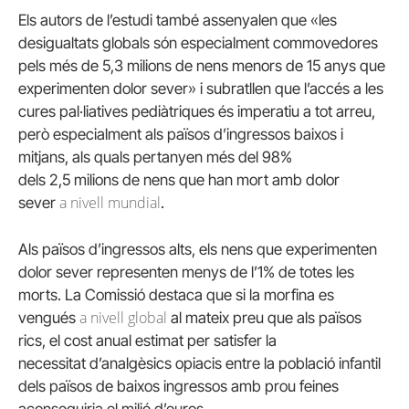
Els autors de l’estudi també assenyalen que «les
desigualtats globals són especialment commovedores
pels més de 5,3 milions de nens menors de 15 anys que
experimenten dolor sever» i subratllen que l’accés a les
cures pal·liatives pediàtriques és imperatiu a tot arreu,
però especialment als països d’ingressos baixos i
mitjans, als quals pertanyen més del 98%
dels 2,5 milions de nens que han mort amb dolor
a nivell mundial
sever
.
Als països d’ingressos alts, els nens que experimenten
dolor sever representen menys de l’1% de totes les
morts. La Comissió destaca que si la morfina es
a nivell global
vengués
al mateix preu que als països
rics, el cost anual estimat per satisfer la
necessitat d’analgèsics opiacis entre la població infantil
dels països de baixos ingressos amb prou feines
aconseguiria el milió d’euros.