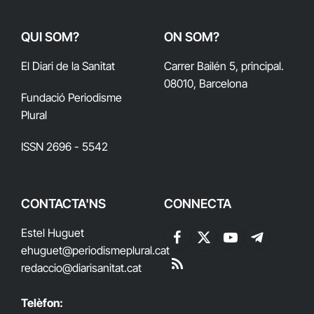
QUI SOM?
ON SOM?
El Diari de la Sanitat
Carrer Bailén 5, principal.
08010, Barcelona
Fundació Periodisme
Plural
ISSN 2696 - 5542
CONTACTA'NS
CONNECTA
Estel Huguet
Facebook
X
YouTube
Telegram
ehuguet
@periodismeplural.cat
(Twitter)
redaccio@diarisanitat.cat
RSS
Telèfon: