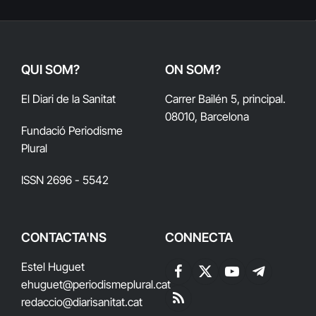
QUI SOM?
ON SOM?
El Diari de la Sanitat
Carrer Bailén 5, principal.
08010, Barcelona
Fundació Periodisme
Plural
ISSN 2696 - 5542
CONTACTA'NS
CONNECTA
Estel Huguet
Facebook
X
YouTube
Telegram
ehuguet
@periodismeplural.cat
(Twitter)
redaccio@diarisanitat.cat
RSS