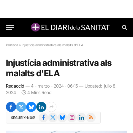
Portada
»
Injustícia administrativa als malalts d’ELA
Injustícia administrativa als
malalts d’ELA
Redacció
4 - marzo - 2024 · 06:15
Updated:
julio 8,
2024
4 Mins Read
Facebook
X
Bluesky
Instagram
LinkedIn
RSS
SEGUEIX-NOS!
(Twitter)