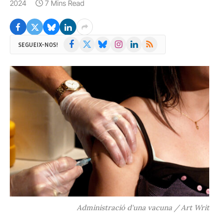
2024
7 Mins Read
Facebook
X
Bluesky
Instagram
LinkedIn
RSS
SEGUEIX-NOS!
(Twitter)
Administració d'una vacuna / Art Writ