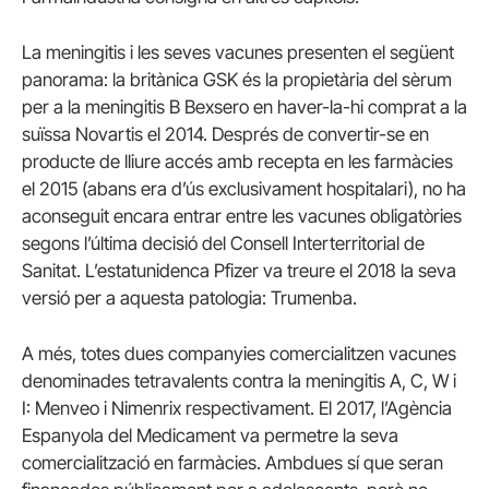
La meningitis i les seves vacunes presenten el següent
panorama: la britànica GSK és la propietària del sèrum
per a la meningitis B Bexsero en haver-la-hi comprat a la
suïssa Novartis el 2014. Després de convertir-se en
producte de lliure accés amb recepta en les farmàcies
el 2015 (abans era d’ús exclusivament hospitalari), no ha
aconseguit encara entrar entre les vacunes obligatòries
segons l’última decisió del Consell Interterritorial de
Sanitat. L’estatunidenca Pfizer va treure el 2018 la seva
versió per a aquesta patologia: Trumenba.
A més, totes dues companyies comercialitzen vacunes
denominades tetravalents contra la meningitis A, C, W i
I: Menveo i Nimenrix respectivament. El 2017, l’Agència
Espanyola del Medicament va permetre la seva
comercialització en farmàcies. Ambdues sí que seran