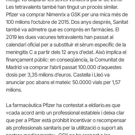
Les tetravalents també han tingut un procés similar.
Pfizer va comprar Nimenrix a GSK per una mica més de
100 milions l’octubre de 2015. Dos anys després, Sanitat
també va admetre que es comprés en farmàcies. El
2019 les dues vacunes tetravalents han passat al
calendari oficial per a substituir el sèrum específic de la
meningitis C a partir dels 12 anys d’edat. Això implica el
finançament públic: en conseqüència, la Comunitat de
Madrid va comprar l’abril passat 100.000 d’aquestes
dosis per 3,35 milions d’euros. Castella i Lleó va
anunciar poc abans el mateix: 50.0000 vials per 1,57
milions.
La farmacèutica Pfizer ha contestat a eldiario.es que
«cada acord amb un professional estableix i deixa clar
que per a Pfizer està prohibit incentivar o recompensar
als professionals sanitaris per la utilització o suport als