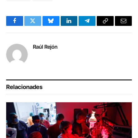
Facebook
Twitter
Bluesky
LinkedIn
Telegram
Copy
Email
Link
Raúl Rejón
Relacionades