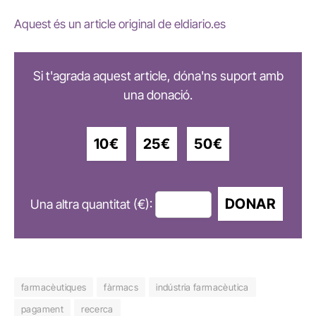
Aquest és un article original de eldiario.es
Si t'agrada aquest article, dóna'ns suport amb
una donació.
10€
25€
50€
DONAR
Una altra quantitat (€):
farmacèutiques
fàrmacs
indústria farmacèutica
pagament
recerca