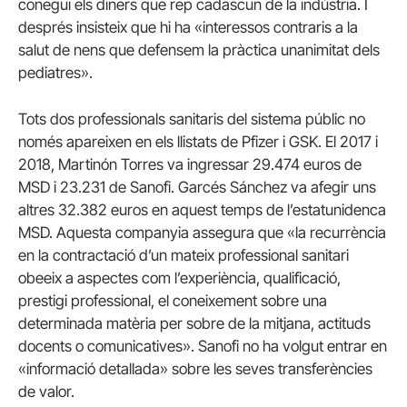
conegui els diners que rep cadascun de la indústria. I
després insisteix que hi ha «interessos contraris a la
salut de nens que defensem la pràctica unanimitat dels
pediatres».
Tots dos professionals sanitaris del sistema públic no
només apareixen en els llistats de Pfizer i GSK. El 2017 i
2018, Martinón Torres va ingressar 29.474 euros de
MSD i 23.231 de Sanofi. Garcés Sánchez va afegir uns
altres 32.382 euros en aquest temps de l’estatunidenca
MSD. Aquesta companyia assegura que «la recurrència
en la contractació d’un mateix professional sanitari
obeeix a aspectes com l’experiència, qualificació,
prestigi professional, el coneixement sobre una
determinada matèria per sobre de la mitjana, actituds
docents o comunicatives». Sanofi no ha volgut entrar en
«informació detallada» sobre les seves transferències
de valor.