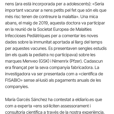
nens (ara està incorporada per a adolescents): «Seria
important vacunar a nens petits pel fet que són els que
més risc tenen de contreure la malaltia». Una mica
abans, el maig de 2019, aquesta doctora va participar
en la reunió de la Societat Europea de Malalties
Infeccioses Pediàtriques per a comentar les noves
dades sobre la immunitat aportada al llarg del temps
per aquestes vacunes. Es presentaven sengles estudis
(en els quals la pediatra no participava) sobre les
marques Menveo (GSK) i Nimenrix (Pfzer). Cadascun
era finançat per la seva companyia fabricadora. La
investigadora va ser presentada com a «científica de
FISABIO» sense al·lusió als pagaments anuals de les
companyies.
María Garcés Sánchez ha contestat a eldiario.es que
com a experta «ens sol·liciten assessorament i
consultoria científica a través de la nostra experiència.