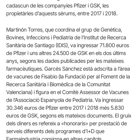
cadascun de les companyies Pfizer i GSK, les
propietàries d’aquests sèrums, entre 2017 i 2018.
Martinón Torres, que coordina el grup de Genètica,
Bovines, Infeccions i Pediatria de l’Institut de Recerca
Sanitària de Santiago (IDIS), va ingressar 71.800 euros
de Pfizer i uns altres 24.500 de GSK en els dos últims
anys, segons les dades publicades per les mateixes
farmacèutiques. Garcés Sánchez està adscrita a l’àrea
de vacunes de Fisabio (la Fundació per al Foment de la
Recerca Sanitària i Biomèdica de la Comunitat
Valenciana) i figura en el Comitè Assessor de Vacunes
de l’Associació Espanyola de Pediatria. Va ingressar
30.346 euros de Pfizer entre 2017 i 2018 més 5.830
euros de GSK, segons els mateixos documents. El gruix
dels diners es refereix a «honoraris» per prestació de
serveis diferents dels programes d’I+D que
Farmaindustria consigna en altres capítols.