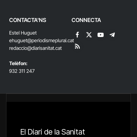
CONTACTA'NS
CONNECTA
Estel Huguet
Facebook
X
YouTube
Telegram
ehuguet
@periodismeplural.cat
(Twitter)
redaccio@diarisanitat.cat
RSS
Telèfon:
932 311 247