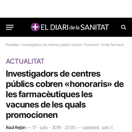
Portada
»
Investigadors de centres públics cobren “honoraris” de les farmacèutiques les vacunes de les quals promocionen
ACTUALITAT
Investigadors de centres
públics cobren «honoraris» de
les farmacèutiques les
vacunes de les quals
promocionen
Raúl Rejón
17 - julio - 2019 · 22:00
Updated:
julio 7,