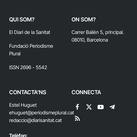
QUI SOM?
ON SOM?
El Diari de la Sanitat
Carrer Bailén 5, principal.
08010, Barcelona
Fundació Periodisme
Plural
ISSN 2696 - 5542
CONTACTA'NS
CONNECTA
Estel Huguet
Facebook
X
YouTube
Telegram
ehuguet
@periodismeplural.cat
(Twitter)
redaccio@diarisanitat.cat
RSS
Telèfon: