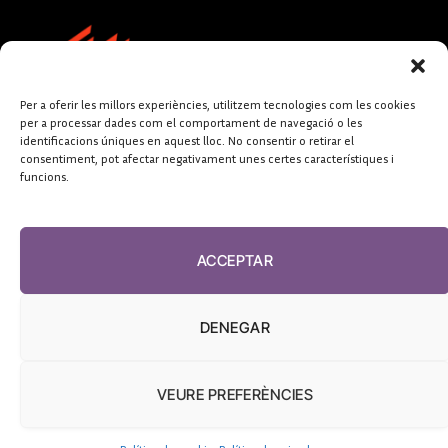
Per a oferir les millors experiències, utilitzem tecnologies com les cookies
per a processar dades com el comportament de navegació o les
identificacions úniques en aquest lloc. No consentir o retirar el
consentiment, pot afectar negativament unes certes característiques i
funcions.
FUNDACIÓ
PERIODISME
ACCEPTAR
PLURAL
DENEGAR
VEURE PREFERÈNCIES
El Diari de la Sanitat, 2026