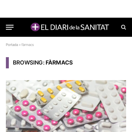
Portada
»
fàrmacs
BROWSING:
FÀRMACS