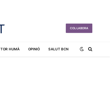
COL·LABORA
CTOR HUMÀ
OPINIÓ
SALUT BCN