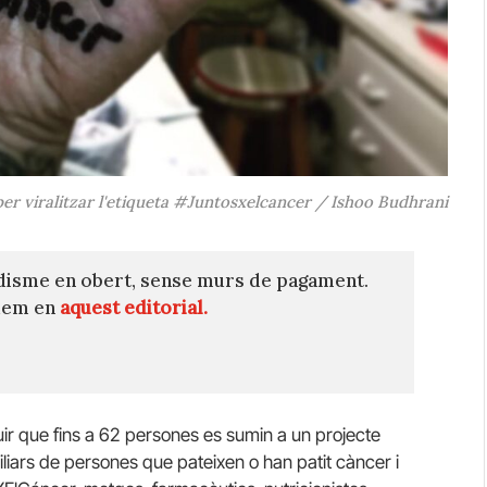
er viralitzar l'etiqueta #Juntosxelcancer / Ishoo Budhrani
disme en obert, sense murs de pagament.
quem en
aquest editorial.
uir que fins a 62 persones es sumin a un projecte
iliars de persones que pateixen o han patit càncer i