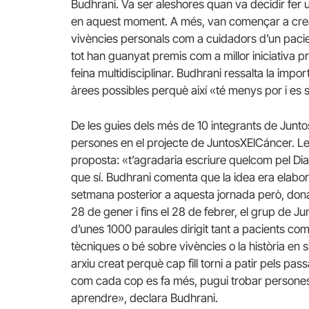
Budhrani. Va ser aleshores quan va decidir fer un
en aquest moment. A més, van començar a crear 
vivències personals com a cuidadors d’un pacient
tot han guanyat premis com a millor iniciativa 
feina multidisciplinar. Budhrani ressalta la impo
àrees possibles perquè així «té menys por i es
De les guies dels més de 10 integrants de Juntos
persones en el projecte de JuntosXElCáncer. Le
proposta: «t’agradaria escriure quelcom pel Dia
que sí. Budhrani comenta que la idea era elaborar
setmana posterior a aquesta jornada però, donad
28 de gener i fins el 28 de febrer, el grup de J
d’unes 1000 paraules dirigit tant a pacients co
tècniques o bé sobre vivències o la història en
arxiu creat perquè cap fill torni a patir pels pa
com cada cop es fa més, pugui trobar persones 
aprendre», declara Budhrani.