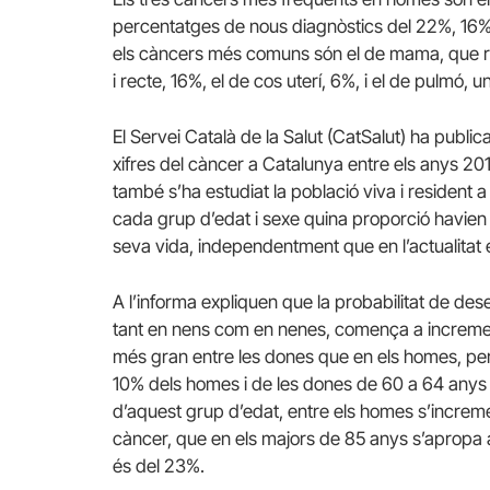
percentatges de nous diagnòstics del 22%, 16%,
els càncers més comuns són el de mama, que re
i recte, 16%, el de cos uterí, 6%, i el de pulmó, u
El Servei Català de la Salut (CatSalut) ha public
xifres del càncer a Catalunya entre els anys 20
també s’ha estudiat la població viva i resident a 
cada grup d’edat i sexe quina proporció havie
seva vida, independentment que en l’actualitat e
A l’informa expliquen que la probabilitat de dese
tant en nens com en nenes, comença a increment
més gran entre les dones que en els homes, per
10% dels homes i de les dones de 60 a 64 anys ha
d’aquest grup d’edat, entre els homes s’increm
càncer, que en els majors de 85 anys s’apropa 
és del 23%.