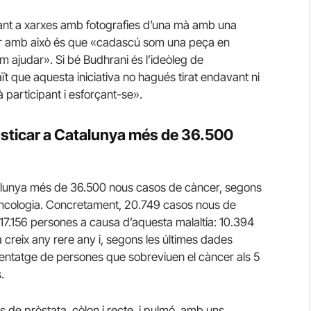
tzant a xarxes amb fotografies d’una mà amb una
ibar amb això és que «cadascú som una peça en
em ajudar». Si bé Budhrani és l’ideòleg de
ït que aquesta iniciativa no hagués tirat endavant ni
à participant i esforçant-se».
osticar a Catalunya més de 36.500
talunya més de 36.500 nous casos de càncer, segons
d’Oncologia. Concretament, 20.749 casos nous de
17.156 persones a causa d’aquesta malaltia: 10.394
a creix any rere any i, segons les últimes dades
centatge de persones que sobreviuen el càncer als 5
.
 de pròstata, còlon i recte, i pulmó, amb uns