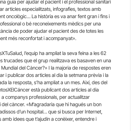
a guia per ajudar el pacient i el professional sanitari
articles especialitzats, infografies, textos amb
 oncològic… La història es va anar fent gran i fins i
professional o bé reconeixements mèdics per una
rtància de poder ajudar el pacient des de totes les
 sent més reconfortat i acompanyat».
XTuSalud, l’equip ha ampliat la seva feina a les 62
s trucades que el grup realitzava es basaven en una
 Mundial del Càncer?» I la majoria de respostes eren
 i publicar dos articles al dia la setmana prèvia i la
a la resposta, s’ha ampliat a un mes. Així, des del
untosXElCáncer està publicant dos articles al dia
m a companys professionals, per actualitzar
 si del càncer. «M’agradaria que hi hagués un bon
ssadissos d’un hospital… que si busca per Internet,
amb idees que t’ajudin a conèixer, entendre i