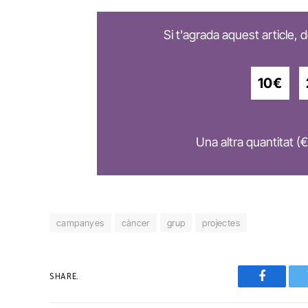
Si t'agrada aquest article,
10€
Una altra quantitat (€
campanyes
càncer
grup
projectes
SHARE.
Faceboo