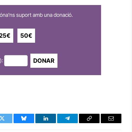
 dóna'ns suport amb una donació.
25€
50€
DONAR
):
k
Twitter
Bluesky
LinkedIn
Telegram
Copy
Email