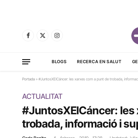
Facebook
X
Instagram
(Twitter)
BLOGS
RECERCA EN SALUT
GE
Portada
»
#JuntosXElCáncer: les xarxes com a punt de trobada, informaci
ACTUALITAT
#JuntosXElCáncer: les 
trobada, informació i su