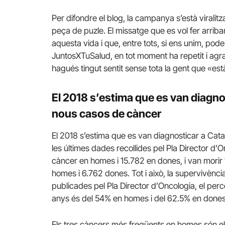
Per difondre el blog, la campanya s’està virali
peça de puzle. El missatge que es vol fer arr
aquesta vida i que, entre tots, si ens unim, pod
JuntosXTuSalud, en tot moment ha repetit i agra
hagués tingut sentit sense tota la gent que «est
El 2018 s’estima que es van diagn
nous casos de càncer
El 2018 s’estima que es van diagnosticar a Ca
les últimes dades recollides pel Pla Director 
càncer en homes i 15.782 en dones, i van morir 
homes i 6.762 dones. Tot i això, la supervivènci
publicades pel Pla Director d’Oncologia, el per
anys és del 54% en homes i del 62.5% en dones
Els tres càncers més freqüents en homes són els