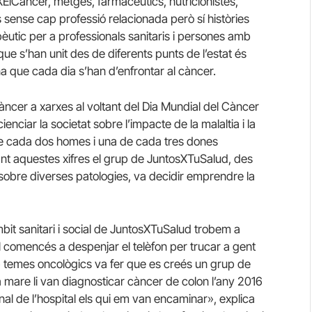
XElCáncer, metges, farmacèutics, nutricionistes,
 sense cap professió relacionada però sí històries
pèutic per a professionals sanitaris i persones amb
que s’han unit des de diferents punts de l’estat és
a que cada dia s’han d’enfrontar al càncer.
càncer a xarxes al voltant del Dia Mundial del Càncer
iar la societat sobre l’impacte de la malaltia i la
e cada dos homes i una de cada tres dones
ant aquestes xifres el grup de JuntosXTuSalud, des
 sobre diverses patologies, va decidir emprendre la
bit sanitari i social de JuntosXTuSalud trobem a
l comencés a despenjar el telèfon per trucar a gent
 temes oncològics va fer que es creés un grup de
a mare li van diagnosticar càncer de colon l’any 2016
sonal de l’hospital els qui em van encaminar», explica