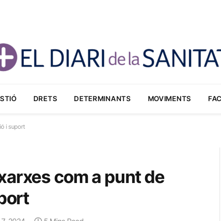
STIÓ
DRETS
DETERMINANTS
MOVIMENTS
FA
ó i suport
xarxes com a punt de
port