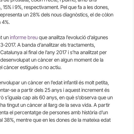
 15% i 9%, respectivament. Pel que fa a les dones,
presenta un 28% dels nous diagnòstics, el de còlon
n 4%.
at un
informe breu
que analitza l’evolució d’algunes
13-2017. A banda d’analitzar els tractaments,
Catalunya al final de l’any 2017 i s’ha analitzat per
n desenvolupat un càncer en algun moment de la
l càncer estigués o no actiu.
nvolupar un càncer en l’edat infantil és molt petita,
ar-se a partir dels 25 anys i aquest increment és
ò s’iguala cap als 60 anys, en què s’observa que un
 tingut un càncer al llarg de la seva vida. A partir
enta el percentatge de persones amb història d’un
al 38%, mentre que en les dones de la mateixa edat