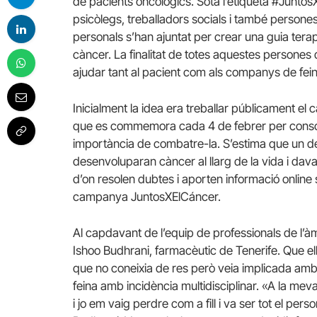
de pacients oncològics. Sota l’etiqueta #Juntos
psicòlegs, treballadors socials i també persones
personals s’han ajuntat per crear una guia tera
càncer. La finalitat de totes aquestes persones 
ajudar tant al pacient com als companys de fein
Inicialment la idea era treballar públicament el 
que es commemora cada 4 de febrer per conscienc
importància de combatre-la. S’estima que un d
desenvoluparan càncer al llarg de la vida i dav
d’on resolen dubtes i aporten informació online
campanya JuntosXElCáncer.
Al capdavant de l’equip de professionals de l’àm
Ishoo Budhrani, farmacèutic de Tenerife. Que el
que no coneixia de res però veia implicada amb
feina amb incidència multidisciplinar. «A la mev
i jo em vaig perdre com a fill i va ser tot el per