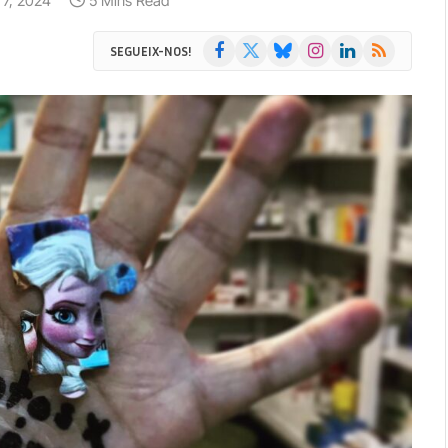
o 7, 2024
5 Mins Read
Facebook
X
Bluesky
Instagram
LinkedIn
RSS
SEGUEIX-NOS!
(Twitter)