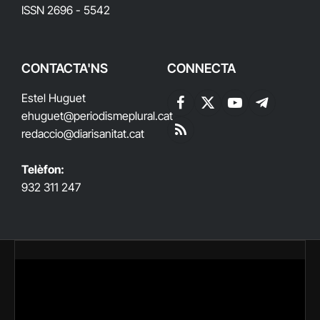
ISSN 2696 - 5542
CONTACTA'NS
CONNECTA
Estel Huguet
Facebook
X
YouTube
Telegram
ehuguet
@periodismeplural.cat
(Twitter)
redaccio@diarisanitat.cat
RSS
Telèfon:
932 311 247