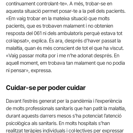
contínuament controlant-te». A més, trobar-se en
aquesta situació permet posar-te a la pell dels pacients.
«Em vaig trobar en la mateixa situació que molts
pacients, que es trobaven malament i no obtenien
resposta del 061 ni dels ambulatoris perquè estava tot
col·lapsat», explica. És ara, després d’haver passat la
malaltia, quan és més conscient de tot el que ha viscut.
«Vaig passar molta por i me n’he adonat després. En
aquell moment, em trobava tan malament que no podia
ni pensar», expressa.
Cuidar-se per poder cuidar
Davant l’estrès generat per la pandèmia i l’experiència
de molts professionals sanitaris que han patit la malaltia,
durant aquests darrers mesos s’ha potenciat l’atenció
psicològica als sanitaris. En molts hospitals s’han
realitzat teràpies individuals i col·lectives per expressar