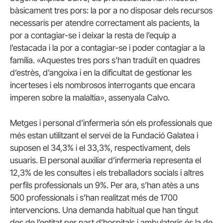
bàsicament tres pors: la por a no disposar dels recursos
necessaris per atendre correctament als pacients, la
por a contagiar-se i deixar la resta de l’equip a
l’estacada i la por a contagiar-se i poder contagiar a la
família. «Aquestes tres pors s’han traduït en quadres
d’estrès, d’angoixa i en la dificultat de gestionar les
incerteses i els nombrosos interrogants que encara
imperen sobre la malaltia», assenyala Calvo.
Metges i personal d’infermeria són els professionals que
més estan utilitzant el servei de la Fundació Galatea i
suposen el 34,3% i el 33,3%, respectivament, dels
usuaris. El personal auxiliar d’infermeria representa el
12,3% de les consultes i els treballadors socials i altres
perfils professionals un 9%. Per ara, s’han atès a uns
500 professionals i s’han realitzat més de 1700
intervencions. Una demanda habitual que han tingut
des de l’entitat per part d’hospitals i ambulatoris és la de