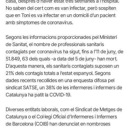
casa, després d’haver estat tres setmanes a l’hospital.
No saben del cert com es van infectar, però sospiten
que en Toni es va infectar en un domicili d’un pacient
amb símptomes de coronavirus.
Segons les informacions proporcionades pel Ministeri
de Sanitat, el nombre de professionals sanitaris
contagiats per coronavirus ha sigut, fins a l’11 de juny, de
51.849, 63 dels quals -a data del 5 de juny- han mort.
D’aquesta manera, els sanitaris contagiats suposen un
21% dels contagis totals a l’estat espanyol. Segons
dades recents recollides en una enquesta difosa pel
sindicat SATSE, un 38% de les infermeres i infermers de
Catalunya ha patit la COVID-19.
Diverses entitats laborals, com el Sindicat de Metges de
Catalunya o el Col·legi Oficial d’Infermeres i Infermers
de Barcelona (COIB) han denunciat en nombroses