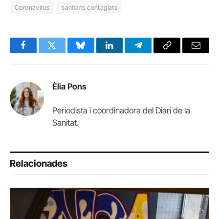
Coronavirus
sanitaris contagiats
Facebook
Twitter
Bluesky
LinkedIn
Telegram
Copy
Email
Link
Èlia Pons
Periodista i coordinadora del Diari de la
Sanitat.
Relacionades