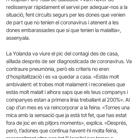
redissenyar ràpidament el servei per adequar-nos a la
situació, fent circuits segurs per les dones que venien
de part que no tenien el coronavirus i atenent a les
dones embarassades que sí que tenien la malaltia»,
assenyala.
La Yolanda va viure el pic del contagi des de casa,
aïllada després de ser diagnosticada de coronavirus. Va
contraure pneumònia, però els criteris no eren
d’hospitalització i es va quedar a casa. «Estàs molt
ambivalent: et trobes molt malament i reconeixes que
estàs molt malalt i alhora saps que els teus companys i
companyes estan a primera línia treballant al 200%». Al
cap d’un mes es va reincorporar a la feina. «Tornes una
mica amb la sensació que ja està tot fet, que has estat
fora de joc en els pitjors moments», explica. «Després,
però, t’adones que continua havent-hi molta feina,