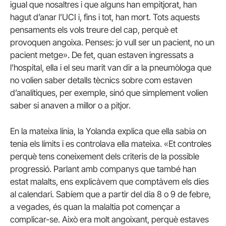
igual que nosaltres i que alguns han empitjorat, han
hagut d’anar l’UCI i, fins i tot, han mort. Tots aquests
pensaments els vols treure del cap, perquè et
provoquen angoixa. Penses: jo vull ser un pacient, no un
pacient metge». De fet, quan estaven ingressats a
l’hospital, ella i el seu marit van dir a la pneumòloga que
no volien saber detalls tècnics sobre com estaven
d’analítiques, per exemple, sinó que simplement volien
saber si anaven a millor o a pitjor.
En la mateixa línia, la Yolanda explica que ella sabia on
tenia els límits i es controlava ella mateixa. «Et controles
perquè tens coneixement dels criteris de la possible
progressió. Parlant amb companys que també han
estat malalts, ens explicàvem que comptàvem els dies
al calendari. Sabíem que a partir del dia 8 o 9 de febre,
a vegades, és quan la malaltia pot començar a
complicar-se. Això era molt angoixant, perquè estaves