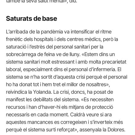
també la seva salut mental», diu.
Saturats de base
L’arribada de la pandèmia va intensificar el ritme
frenètic dels hospitals i dels centres mèdics, però la
saturació i l’estrès del personal sanitari per la
sobrecàrrega de feina ve de lluny. «Estem dins un
sistema sanitari molt estressant i amb molta precarietat
laboral, especialment dins el personal d’infermeria. El
sistema se n’ha sortit d’aquesta crisi perquè el personal
ho ha donat tot i hem tret el millor de nosaltres»,
reivindica la Yolanda. La crisi, doncs, ha posat de
manifest les debilitats del sistema. «Es necessiten
recursos i han d’haver-hi els mitjans de protecció
necessaris en cada moment. Caldrà veure si ara
aquestes mancances es corregeixen i s’inverteix més
perquè el sistema surti reforçat», assenyala la Dolores.