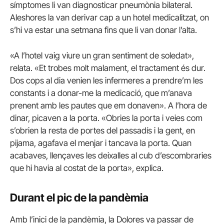
símptomes li van diagnosticar pneumònia bilateral.
Aleshores la van derivar cap a un hotel medicalitzat, on
s’hi va estar una setmana fins que li van donar l’alta.
«A l’hotel vaig viure un gran sentiment de soledat»,
relata. «Et trobes molt malament, el tractament és dur.
Dos cops al dia venien les infermeres a prendre’m les
constants i a donar-me la medicació, que m’anava
prenent amb les pautes que em donaven». A l’hora de
dinar, picaven a la porta. «Obries la porta i veies com
s’obrien la resta de portes del passadís i la gent, en
pijama, agafava el menjar i tancava la porta. Quan
acabaves, llençaves les deixalles al cub d’escombraries
que hi havia al costat de la porta», explica.
Durant el pic de la pandèmia
Amb l’inici de la pandèmia, la Dolores va passar de