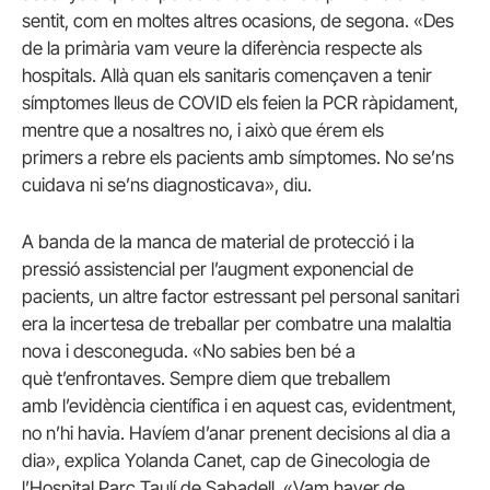
sentit, com en moltes altres ocasions, de segona. «Des
de la primària vam veure la diferència respecte als
hospitals. Allà quan els sanitaris començaven a tenir
símptomes lleus de COVID els feien la PCR ràpidament,
mentre que a nosaltres no, i això que érem els
primers a rebre els pacients amb símptomes. No se’ns
cuidava ni se’ns diagnosticava», diu.
A banda de la manca de material de protecció i la
pressió assistencial per l’augment exponencial de
pacients, un altre factor estressant pel personal sanitari
era la incertesa de treballar per combatre una malaltia
nova i desconeguda. «No sabies ben bé a
què t’enfrontaves. Sempre diem que treballem
amb l’evidència científica i en aquest cas, evidentment,
no n’hi havia. Havíem d’anar prenent decisions al dia a
dia», explica Yolanda Canet, cap de Ginecologia de
l’Hospital Parc Taulí de Sabadell. «Vam haver de