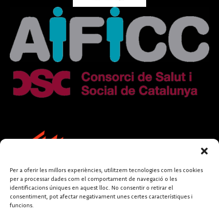
Per a oferir les millors experiències, utilitzem tecnologies com les cookies
per a processar dades com el comportament de navegació o les
identificacions úniques en aquest lloc. No consentir o retirar el
consentiment, pot afectar negativament unes certes característiques i
funcions.