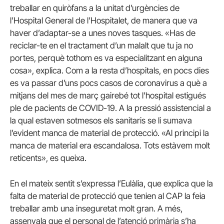
treballar en quiròfans a la unitat d’urgències de
l’Hospital General de l’Hospitalet, de manera que va
haver d’adaptar-se a unes noves tasques. «Has de
reciclar-te en el tractament d’un malalt que tu ja no
portes, perquè tothom es va especialitzant en alguna
cosa», explica. Com a la resta d’hospitals, en pocs dies
es va passar d’uns pocs casos de coronavirus a què a
mitjans del mes de març gairebé tot l’hospital estigués
ple de pacients de COVID-19. A la pressió assistencial a
la qual estaven sotmesos els sanitaris se li sumava
l’evident manca de material de protecció. «Al principi la
manca de material era escandalosa. Tots estàvem molt
reticents», es queixa.
En el mateix sentit s’expressa l’Eulàlia, que explica que la
falta de material de protecció que tenien al CAP la feia
treballar amb una inseguretat molt gran. A més,
assenyala que el personal de l’atenció primària s’ha