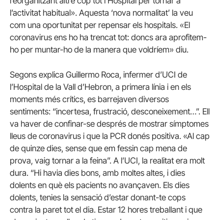
reorganitzant altre cop tot l’Hospital per tornar a
l’activitat habitual». Aquesta ‘nova normalitat’ la veu
com una oportunitat per repensar els hospitals. «El
coronavirus ens ho ha trencat tot: doncs ara aprofitem-
ho per muntar-ho de la manera que voldríem» diu.
Segons explica Guillermo Roca, infermer d’UCI de
l’Hospital de la Vall d’Hebron, a primera línia i en els
moments més crítics, es barrejaven diversos
sentiments: “incertesa, frustració, desconeixement…”. Ell
va haver de confinar-se després de mostrar símptomes
lleus de coronavirus i que la PCR donés positiva. «Al cap
de quinze dies, sense que em fessin cap mena de
prova, vaig tornar a la feina”. A l’UCI, la realitat era molt
dura. “Hi havia dies bons, amb moltes altes, i dies
dolents en què els pacients no avançaven. Els dies
dolents, tenies la sensació d’estar donant-te cops
contra la paret tot el dia. Estar 12 hores treballant i que