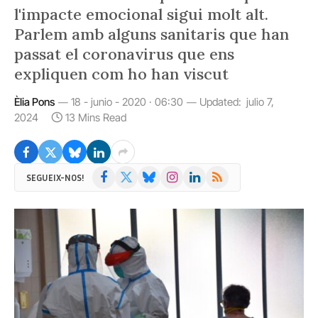
l'impacte emocional sigui molt alt.
Parlem amb alguns sanitaris que han
passat el coronavirus que ens
expliquen com ho han viscut
Èlia Pons
18 - junio - 2020 · 06:30
Updated:
julio 7,
2024
13 Mins Read
Facebook
X
Bluesky
Instagram
LinkedIn
RSS
SEGUEIX-NOS!
(Twitter)