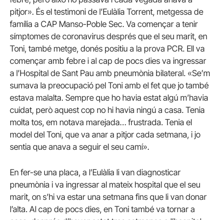
pitjor». És el testimoni de l’Eulàlia Torrent, metgessa de
família a CAP Manso-Poble Sec. Va començar a tenir
símptomes de coronavirus després que el seu marit, en
Toni, també metge, donés positiu a la prova PCR. Ell va
començar amb febre i al cap de pocs dies va ingressar
a l’Hospital de Sant Pau amb pneumònia bilateral. «Se’m
sumava la preocupació pel Toni amb el fet que jo també
estava malalta. Sempre que ho havia estat algú m’havia
cuidat, però aquest cop no hi havia ningú a casa. Tenia
molta tos, em notava marejada… frustrada. Tenia el
model del Toni, que va anar a pitjor cada setmana, i jo
sentia que anava a seguir el seu camí».
En fer-se una placa, a l’Eulàlia li van diagnosticar
pneumònia i va ingressar al mateix hospital que el seu
marit, on s’hi va estar una setmana fins que li van donar
l’alta. Al cap de pocs dies, en Toni també va tornar a