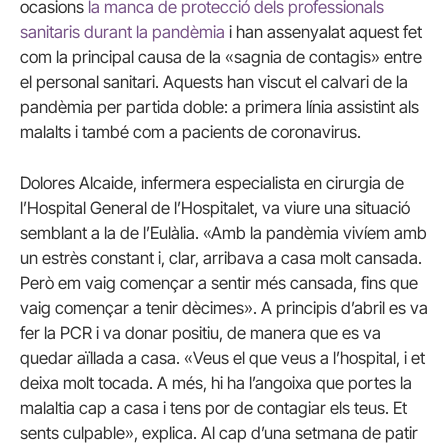
ocasions
la manca de protecció dels professionals
sanitaris durant la pandèmia
i han assenyalat aquest fet
com la principal causa de la «sagnia de contagis» entre
el personal sanitari. Aquests han viscut el calvari de la
pandèmia per partida doble: a primera línia assistint als
malalts i també com a pacients de coronavirus.
Dolores Alcaide, infermera especialista en cirurgia de
l’Hospital General de l’Hospitalet, va viure una situació
semblant a la de l’Eulàlia. «Amb la pandèmia vivíem amb
un estrès constant i, clar, arribava a casa molt cansada.
Però em vaig començar a sentir més cansada, fins que
vaig començar a tenir dècimes». A principis d’abril es va
fer la PCR i va donar positiu, de manera que es va
quedar aïllada a casa. «Veus el que veus a l’hospital, i et
deixa molt tocada. A més, hi ha l’angoixa que portes la
malaltia cap a casa i tens por de contagiar els teus. Et
sents culpable», explica. Al cap d’una setmana de patir