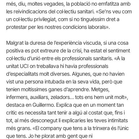
més, diu, moltes vegades, la població no emfatitza amb
les reivindicacions del col·lectiu sanitari. «Se’ns veu com
un col·lectiu privilegiat, com si no tinguéssim dret a
protestar per les nostres condicions laborals».
Malgrat la duresa de l’experiència viscuda, si una cosa
positiva es pot extreure de la crisi, ha estat el sentiment
col·lectiu d’unió entre els professionals sanitaris. «A la
unitat UCI on treballava hi havia professionals
d’especialitats molt diverses. Algunes, que no havien
vist una persona intubada en la seva vida, però que
tenien moltíssimes ganes d’aprendre. Metges,
infermers, auxiliars, zeladors… tots ens hem unit molt»,
destaca en Guillermo. Explica que en un moment tan
crític es necessita tant tenir a algú al costat que, fins i
tot, al més desconegut li explicaries les teves intimitats
més grans. «El company que tens a la trinxera és l’únic
que tens. Jo he plorat amb gent que ni