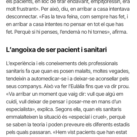
els pacients, en lloc de tirar endavant, empitjoressin, era
molt frustrant». Per això, diu, en arribar a casa intentava
desconnectar. «Fas la teva feina, com sempre has fet, i
en arribar a casa intentes no pensar en tot el que has
fet. Perquè si hi penses, l’endemà no hi tornes», afirma.
L’angoixa de ser pacient i sanitari
L’experiència i els coneixements dels professionals
sanitaris fa que quan es posen malalts, moltes vegades,
tendeixin a automedicar-se i a deixar-se aconsellar pels
seus companys. Això va fer l’Eulàlia fins que va dir prou.
«Va arribar un moment que vaig dir: vull que algú em
cuidi, vull deixar de pensar i posar-me en mans d’un
especialista», explica. Segons ella, quan els sanitaris
emmalalteixen la situació és «especial i cruel», perquè
se saben la teoria i poden preveure els diferents estadis
pels quals passaran. «Hem vist pacients que han estat