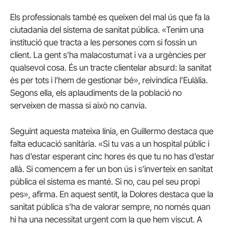
Els professionals també es queixen del mal ús que fa la
ciutadania del sistema de sanitat pública. «Tenim una
institució que tracta a les persones com si fossin un
client. La gent s’ha malacostumat i va a urgències per
qualsevol cosa. És un tracte clientelar absurd: la sanitat
és per tots i l’hem de gestionar bé», reivindica l’Eulàlia.
Segons ella, els aplaudiments de la població no
serveixen de massa si això no canvia.
Seguint aquesta mateixa línia, en Guillermo destaca que
falta educació sanitària. «Si tu vas a un hospital públic i
has d’estar esperant cinc hores és que tu no has d’estar
allà. Si comencem a fer un bon ús i s’inverteix en sanitat
pública el sistema es manté. Si no, cau pel seu propi
pes», afirma. En aquest sentit, la Dolores destaca que la
sanitat pública s’ha de valorar sempre, no només quan
hi ha una necessitat urgent com la que hem viscut. A