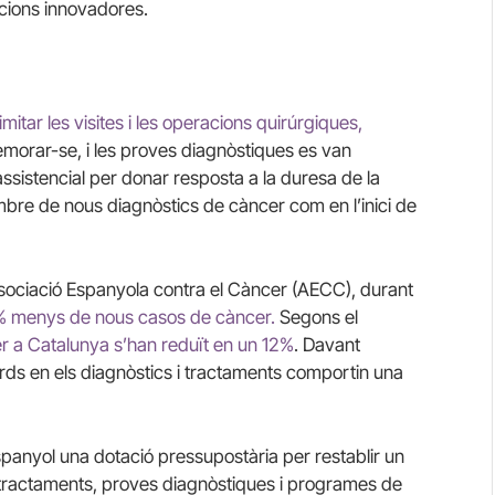
lucions innovadores.
imitar les visites i les operacions quirúrgiques,
morar-se, i les proves diagnòstiques es van
assistencial per donar resposta a la duresa de la
bre de nous diagnòstics de càncer com en l’inici de
ssociació Espanyola contra el Càncer (AECC), durant
21% menys de nous casos de càncer.
Segons el
er a Catalunya s’han reduït en un 12%
. Davant
rds en els diagnòstics i tractaments comportin una
panyol una dotació pressupostària per restablir un
 tractaments, proves diagnòstiques i programes de