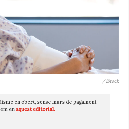
/ iStock
disme en obert, sense murs de pagament.
quem en
aquest editorial.