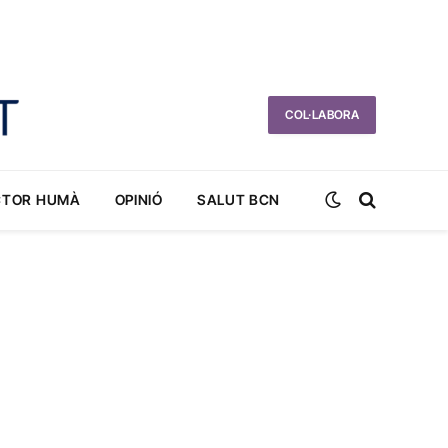
COL·LABORA
CTOR HUMÀ
OPINIÓ
SALUT BCN