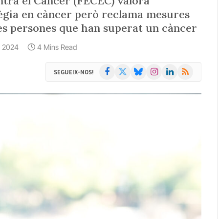
ntra el Càncer (FECEC) valora
atègia en càncer però reclama mesures
 les persones que han superat un càncer
7, 2024
4 Mins Read
Facebook
X
Bluesky
Instagram
LinkedIn
RSS
SEGUEIX-NOS!
(Twitter)