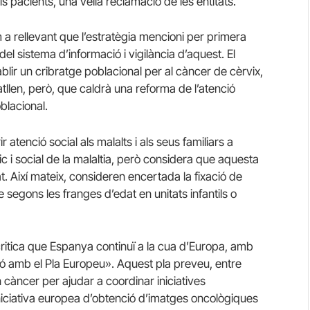
s pacients, una vella reclamació de les entitats.
m a rellevant que l’estratègia mencioni per primera
 del sistema d’informació i vigilància d’aquest. El
ablir un cribratge poblacional per al càncer de cèrvix,
llen, però, que caldrà una reforma de l’atenció
blacional.
r atenció social als malalts i als seus familiars a
ic i social de la malaltia, però considera que aquesta
. Així mateix, consideren encertada la fixació de
e segons les franges d’edat en unitats infantils o
critica que Espanya continuï a la cua d’Europa, amb
amb el Pla Europeu». Aquest pla preveu, entre
 càncer per ajudar a coordinar iniciatives
 iniciativa europea d’obtenció d’imatges oncològiques