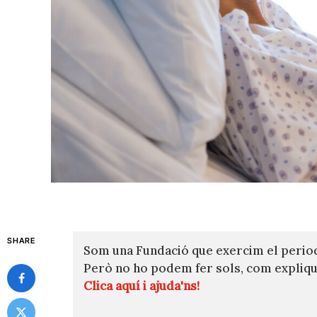
SHARE
Som una Fundació que exercim el perio
Però no ho podem fer sols, com expli
Clica aquí i ajuda'ns!