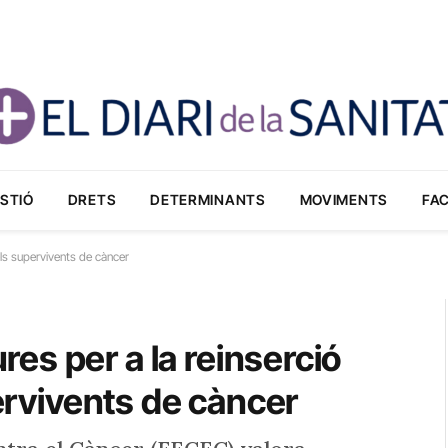
STIÓ
DRETS
DETERMINANTS
MOVIMENTS
FA
els supervivents de càncer
s per a la reinserció
pervivents de càncer