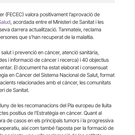
cer (FECEC) valora positivament l’aprovació de
Salud
, acordada entre el Ministeri de Sanitat i les
eva darrera actualització. Tanmateix, reclama
 persones que s’han recuperat de la malaltia.
 salut i prevenció en càncer, atenció sanitària,
ades i informació de càncer i recerca) i 40 objectius
ntar. El document ha estat elaborat i consensuat
ègia en Càncer del Sistema Nacional de Salut, format
 pacients relacionades amb el càncer, les comunitats
eri de Sanitat.
uny de les recomanacions del Pla europeu de lluita
tes positius de l’Estratègia en càncer. Quant al
ora de casos en els principals tumors i la progressiva
cooperatiu, així com també l’aposta per la formació de