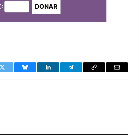
DONAR
):
k
Twitter
Bluesky
LinkedIn
Telegram
Copy
Email
Link