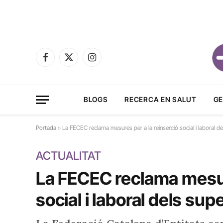
Facebook
X
Instagram
(Twitter)
BLOGS
RECERCA EN SALUT
GE
Portada
»
La FECEC reclama mesures per a la reinserció social i laboral d
ACTUALITAT
La FECEC reclama mesure
social i laboral dels su