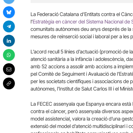
La Federació Catalana d’Entitats contra el Càn
l’
Estratègia en càncer del Sistema Nacional de 
comunitats autònomes deu anys després de la s
mesures de reinserció social i laboral per a les
L’acord recull 5 línies d’actuació (promoció de la
atenció sanitària a la infància i adolescència, d
amb 52 accions a assolir amb accions a impleme
pel Comitè de Seguiment i Avaluació de l’Estrat
per les societats científiques i associacions de
autònomes, l’Institut de Salut Carlos III i el Minist
La FECEC assenyala que Espanya encara està ll
contra el càncer, però assenyala diversos aspec
model assistencial, valora la creació d’una gest
extensió del model d’atenció multidisciplinari i 