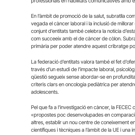
professionals en habilitats comunicatives amb el
En l’àmbit de promoció de la salut, subratlla co
vegada el càncer laboral i la inclusió de millorar
conjunt d’entitats també celebra la notícia d’est
com succeeix amb el de càncer de còlon. Subrat
primària per poder atendre aquest cribratge po
La federació d’entitats valora també el fet d’oferi
través d’un estudi de l’impacte laboral, psicològ
qüestió segueix sense abordar-se en profunditat
criteris clars en oncologia pediàtrica per atendr
adolescents.
Pel que fa a l’investigació en càncer, la FECEC 
«propostes poc desenvolupades en comparació 
altres, establir un nou centre de coneixement en
científiques i tècniques a l’àmbit de la UE i una