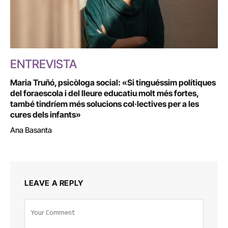
ENTREVISTA
Maria Truñó, psicòloga social: «Si tinguéssim polítiques
del foraescola i del lleure educatiu molt més fortes,
també tindríem més solucions col·lectives per a les
cures dels infants»
Ana Basanta
LEAVE A REPLY