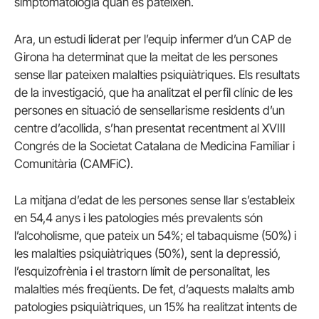
simptomatologia quan es pateixen.
Ara, un estudi liderat per l’equip infermer d’un CAP de
Girona ha determinat que la meitat de les persones
sense llar pateixen malalties psiquiàtriques. Els resultats
de la investigació, que ha analitzat el perfil clínic de les
persones en situació de sensellarisme residents d’un
centre d’acollida, s’han presentat recentment al XVIII
Congrés de la Societat Catalana de Medicina Familiar i
Comunitària (CAMFiC).
La mitjana d’edat de les persones sense llar s’estableix
en 54,4 anys i les patologies més prevalents són
l’alcoholisme, que pateix un 54%; el tabaquisme (50%) i
les malalties psiquiàtriques (50%), sent la depressió,
l’esquizofrènia i el trastorn límit de personalitat, les
malalties més freqüents. De fet, d’aquests malalts amb
patologies psiquiàtriques, un 15% ha realitzat intents de