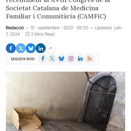
Societat Catalana de Medicina
Familiar i Comunitària (CAMFiC)
Redacció
15 - septiembre - 2022 · 06:30
Updated:
julio
7, 2024
2 Mins Read
Facebook
X
Bluesky
Instagram
LinkedIn
RSS
SEGUEIX-NOS!
(Twitter)