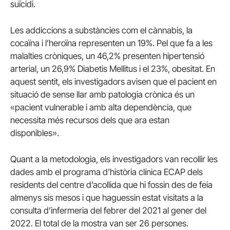
suïcidi.
Les addiccions a substàncies com el cànnabis, la
cocaïna i l’heroïna representen un 19%. Pel que fa a les
malalties cròniques, un 46,2% presenten hipertensió
arterial, un 26,9% Diabetis Mellitus i el 23%, obesitat. En
aquest sentit, els investigadors avisen que el pacient en
situació de sense llar amb patologia crònica és un
«pacient vulnerable i amb alta dependència, que
necessita més recursos dels que ara estan
disponibles».
Quant a la metodologia, els investigadors van recollir les
dades amb el programa d’història clínica ECAP dels
residents del centre d’acollida que hi fossin des de feia
almenys sis mesos i que haguessin estat visitats a la
consulta d’infermeria del febrer del 2021 al gener del
2022. El total de la mostra van ser 26 persones.