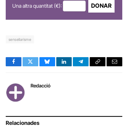
DONAR
Una altra quantitat (€):
sensellarisme
Facebook
Twitter
Bluesky
LinkedIn
Telegram
Copy
Email
Link
Redacció
Relacionades