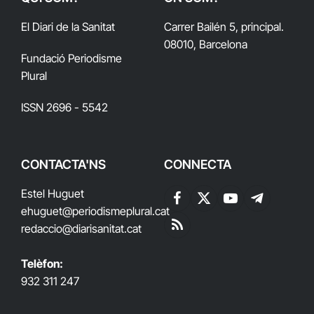
El Diari de la Sanitat
Carrer Bailén 5, principal.
08010, Barcelona
Fundació Periodisme
Plural
ISSN 2696 - 5542
CONTACTA'NS
CONNECTA
Estel Huguet
Facebook
X
YouTube
Telegram
ehuguet
@periodismeplural.cat
(Twitter)
redaccio@diarisanitat.cat
RSS
Telèfon:
932 311 247