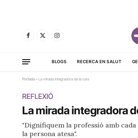
Facebook
X
Instagram
(Twitter)
BLOGS
RECERCA EN SALUT
GE
Portada
»
La mirada integradora de la cura
REFLEXIÓ
La mirada integradora d
"Dignifiquem la professió amb cada 
la persona atesa".