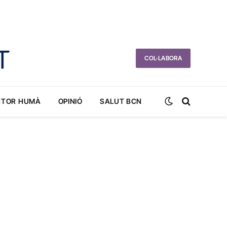
COL·LABORA
CTOR HUMÀ
OPINIÓ
SALUT BCN