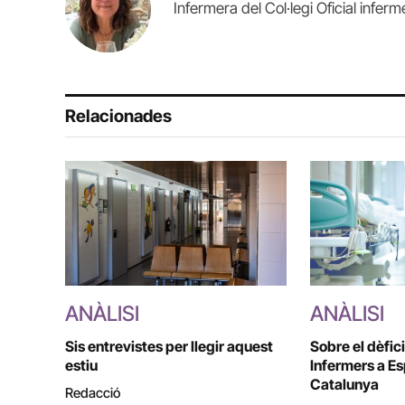
Infermera del Col·legi Oficial infer
Relacionades
ANÀLISI
ANÀLISI
Sis entrevistes per llegir aquest
Sobre el dèfici
estiu
Infermers a Es
Catalunya
Redacció