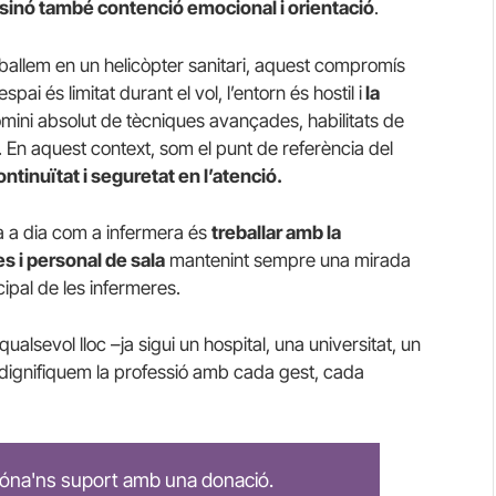
sinó també contenció emocional i orientació
.
ballem en un helicòpter sanitari, aquest compromís
ai és limitat durant el vol, l’entorn és hostil i
la
omini absolut de tècniques avançades, habilitats de
 En aquest context, som el punt de referència del
ntinuïtat i seguretat en l’atenció.
 a dia com a infermera és
treballar amb la
s i personal de sala
mantenint sempre una mirada
ncipal de les infermeres.
alsevol lloc –ja sigui un hospital, una universitat, un
r– dignifiquem la professió amb cada gest, cada
 dóna'ns suport amb una donació.