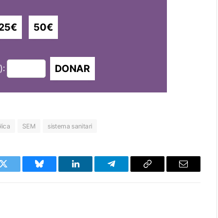
25€
50€
DONAR
):
lica
SEM
sistema sanitari
k
Twitter
Bluesky
LinkedIn
Telegram
Copy
Email
Link