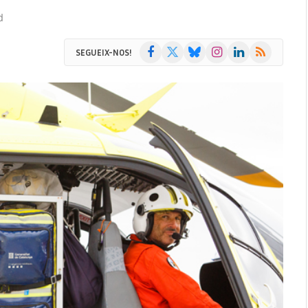
d
Facebook
X
Bluesky
Instagram
LinkedIn
RSS
SEGUEIX-NOS!
(Twitter)