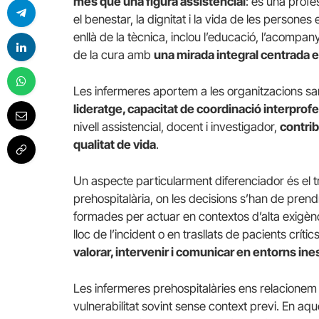
més que una figura assistencial
: és una prof
el benestar, la dignitat i la vida de les persone
enllà de la tècnica, inclou l’educació, l’acompan
de la cura amb
una mirada integral centrada en 
Les infermeres aportem a les organitzacions sa
lideratge, capacitat de coordinació interprof
nivell assistencial, docent i investigador,
contrib
qualitat de vida
.
Un aspecte particularment diferenciador és el tr
prehospitalària, on les decisions s’han de prend
formades per actuar en contextos d’alta exigènc
lloc de l’incident o en trasllats de pacients críti
valorar, intervenir i comunicar en entorns ine
Les infermeres prehospitalàries ens relacione
vulnerabilitat sovint sense context previ. En aq