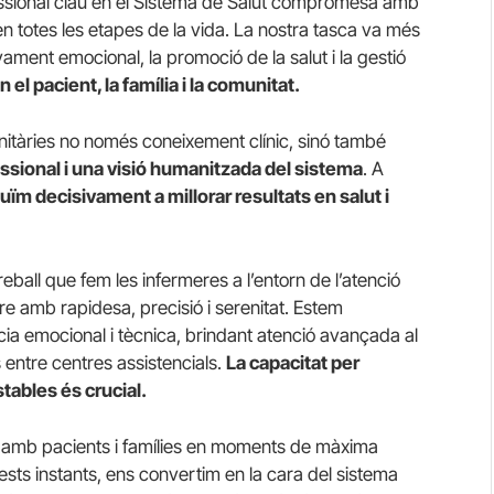
essional clau en el Sistema de Salut compromesa amb
s en totes les etapes de la vida. La nostra tasca va més
yament emocional, la promoció de la salut i la gestió
el pacient, la família i la comunitat.
nitàries no només coneixement clínic, sinó també
essional i una visió humanitzada del sistema
. A
uïm decisivament a millorar resultats en salut i
eball que fem les infermeres a l’entorn de l’atenció
re amb rapidesa, precisió i serenitat. Estem
ia emocional i tècnica, brindant atenció avançada al
cs entre centres assistencials.
La capacitat per
stables és crucial.
m amb pacients i famílies en moments de màxima
uests instants, ens convertim en la cara del sistema