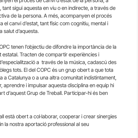
anyen el procés de canvi d’estat de la persona, a
tant sigui aquesta en viu o en indirecte, a través de
ó activa de la persona. A més, acompanyen el procés
 el canvi d’estat, tant físic com cognitiu, mental i
a salut d’aquesta.
PC tenen l’objectiu de difondre la importància de la
it estatal. Tracten de compartir experiències i
d’especialització a través de la música, cadascú des
icòlegs tots. El del COPC és un grup obert a que tota
da a Catalunya o a una altra comunitat indistintament,
 aprendre i impulsar aquesta disciplina en equip hi
t d’aquest Grup de Treball. Participar-hi és ben
 està obert a col·laborar, cooperar i crear sinergies
in la nostra aportació professional al seu