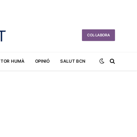
COL·LABORA
CTOR HUMÀ
OPINIÓ
SALUT BCN