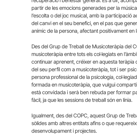
recuperació i benestar general. És a dir, acomp
partir de les emocions generades per la música, 
l’escolta o del joc musical, amb la participaci
del canvi en el seu benefici, en el pas que genera
anímic de la persona, afectant positivament en l
Des del Grup de Treball de Musicoteràpia del CO
musicoteràpia entre tots els col·legiats en l’àmb
continuar aprenent, créixer en aquesta teràpia 
del seu perfil com a musicoteràpia, tot i ser ps
persona professional de la psicologia, col·legia
formada en musicoteràpia, que vulgui compartir,
està convidada i serà ben rebuda per formar par
fàcil, ja que les sessions de treball són en línia.
Igualment, des del COPC, aquest Grup de Treball
sòlides amb altres entitats afins o que requereix
desenvolupament i projectes.