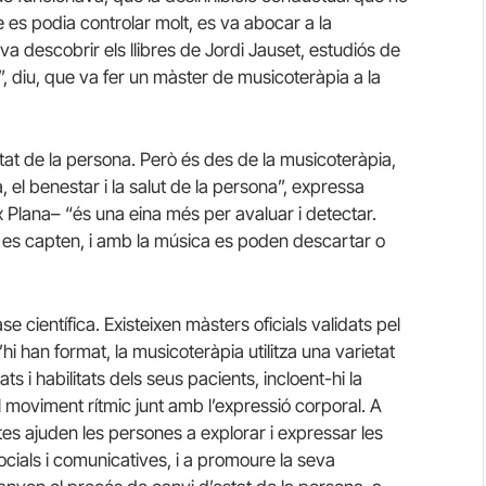
 es podia controlar molt, es va abocar a la
a descobrir els llibres de Jordi Jauset, estudiós de
”, diu, que va fer un màster de musicoteràpia a la
tat de la persona. Però és des de la musicoteràpia,
, el benestar i la salut de la persona”, expressa
 Plana– “és una eina més per avaluar i detectar.
 es capten, i amb la música es poden descartar o
 científica. Existeixen màsters oficials validats pel
hi han format, la musicoteràpia utilitza una varietat
 i habilitats dels seus pacients, incloent-hi la
 el moviment rítmic junt amb l’expressió corporal. A
es ajuden les persones a explorar i expressar les
ocials i comunicatives, i a promoure la seva