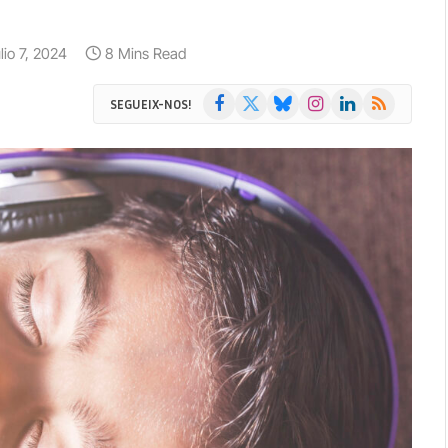
ulio 7, 2024
8 Mins Read
Facebook
X
Bluesky
Instagram
LinkedIn
RSS
SEGUEIX-NOS!
(Twitter)