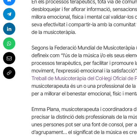
En els processos terapèutics, tota via de comuni
desbloquejar i fer aflorar informació, sensacion
millora emocional, física i mental cal validar-los
seva efectivitat i compartir-la amb la comunitat
de la musicoteràpia.
Segons la Federació Mundial de Musicoteràpia 
defineix com “l’ús de la música i/o els seus elem
processos terapèutics, per facilitar i promoure l
moviment, l’expressió emocional i la satisfacció”
Treball de Musicoteràpia del Col·legi Oficial de
musicoterapeuta és un o una professional de la s
per a millorar el benestar emocional, físic i ment
Emma Plana, musicoterapeuta i coordinadora d’aq
precisar la distinció dels professionals de la mú
unes persones pot ser una font de consol, per a a
d’agrupament… el significat de la música es crea