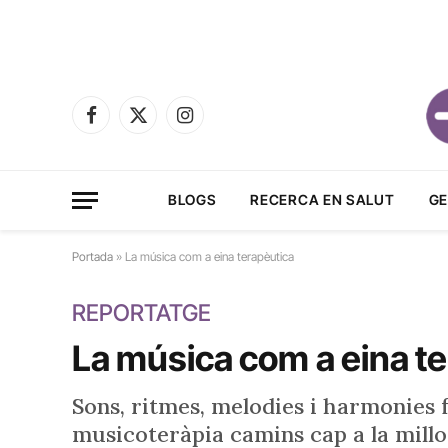
Facebook
X
Instagram
(Twitter)
BLOGS
RECERCA EN SALUT
GE
Portada
»
La música com a eina terapèutica
REPORTATGE
La música com a eina t
Sons, ritmes, melodies i harmonies fa
musicoteràpia camins cap a la millor