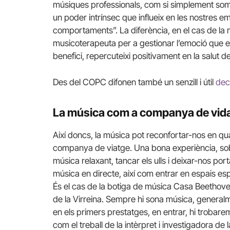
músiques professionals, com si simplement som a
un poder intrínsec que influeix en les nostres e
comportaments”. La diferència, en el cas de la m
musicoterapeuta per a gestionar l’emoció que e
benefici, repercuteixi positivament en la salut d
Des del COPC difonen també un senzill i útil
dec
La música com a companya de vid
Així doncs, la música pot reconfortar-nos en qu
companya de viatge. Una bona experiència, so
música relaxant, tancar els ulls i deixar-nos po
música en directe, així com entrar en espais esp
És el cas de la botiga de música Casa Beethoven
de la Virreina. Sempre hi sona música, generalm
en els primers prestatges, en entrar, hi trobarem
com el treball de la intèrpret i investigadora de l