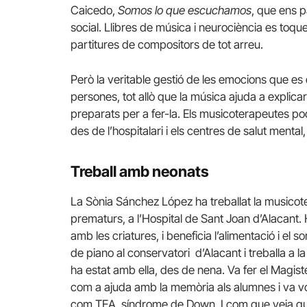
Caicedo,
Somos lo que escuchamos
, que ens p
social. Llibres de música i neurociència es toqu
partitures de compositors de tot arreu.
Però la veritable gestió de les emocions que es 
persones, tot allò que la música ajuda a explica
preparats per a fer-la. Els musicoterapeutes p
des de l’hospitalari i els centres de salut mental,
Treball amb neonats
La Sònia Sánchez López ha treballat la music
prematurs, a l’Hospital de Sant Joan d’Alacant. 
amb les criatures, i beneficia l’alimentació i e
de piano al conservatori d’Alacant i treballa a 
ha estat amb ella, des de nena. Va fer el Magist
com a ajuda amb la memòria als alumnes i va vol
com TEA, síndrome de Down. I com que veia que