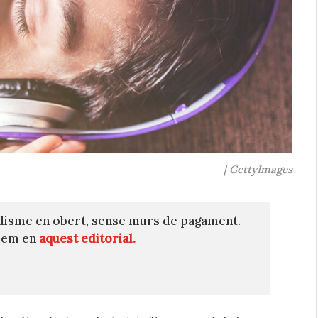
| GettyImages
disme en obert, sense murs de pagament.
quem en
aquest editorial.