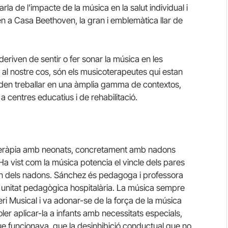
arla de l’impacte de la música en la salut individual i
en a Casa Beethoven, la gran i emblemàtica llar de
deriven de sentir o fer sonar la música en les
r al nostre cos, són els musicoterapeutes qui estan
oden treballar en una àmplia gamma de contextos,
 a centres educatius i de rehabilitació.
oteràpia amb neonats, concretament amb nadons
Ha vist com la música potencia el vincle dels pares
l son dels nadons. Sánchez és pedagoga i professora
la unitat pedagògica hospitalària. La música sempre
eri Musical i va adonar-se de la força de la música
er aplicar-la a infants amb necessitats especials,
 funcionava, que la desinhibició conductual que no