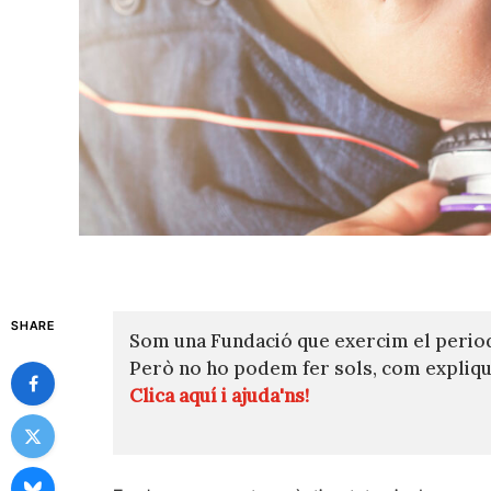
SHARE
Som una Fundació que exercim el perio
Però no ho podem fer sols, com expli
Clica aquí i ajuda'ns!