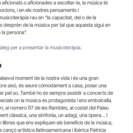
ficionats o aficionades a escoltar-la, la música té
mocions, i en els nostres pensaments i
usicoteràpia rau en “la capacitat, del o de la
s desprèn de la música per tal que aquesta sigui en
e la persona”.
àleg per a presentar la musicoteràpia
.
a
alsevol moment de la nostra vida i és una gran
bre això, és seure còmodament a casa, posar una
rtar pel so. També ho és sempre assistir a concerts de
ecials on la música és protagonista i ens embolcalla.
, al número 97 de les Rambles, al costat del Palau
ent clàssica, una simfonia, un adagi, una òpera… I
 llibres que ens expliquen els beneficis de la música,
a cançó artística llatinoamericana i ibèrica Patricia