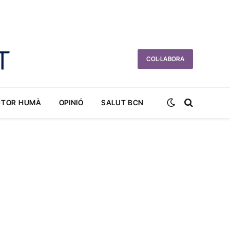
COL·LABORA
CTOR HUMÀ
OPINIÓ
SALUT BCN