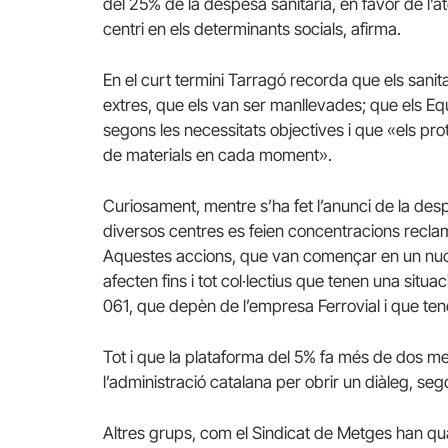
del 25% de la despesa sanitària, en favor de l’ate
centri en els determinants socials, afirma.
En el curt termini Tarragó recorda que els sani
extres, que els van ser manllevades; que els Equi
segons les necessitats objectives i que «els prot
de materials en cada moment».
Curiosament, mentre s’ha fet l’anunci de la des
diversos centres es feien concentracions reclam
Aquestes accions, que van començar en un nucli i
afecten fins i tot col·lectius que tenen una situa
061, que depèn de l’empresa Ferrovial i que tene
Tot i que la plataforma del 5% fa més de dos m
l’administració catalana per obrir un diàleg, se
Altres grups, com el Sindicat de Metges han qua