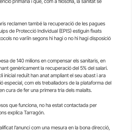
nció primària i que, com a filosofia, la sanitat se
taris reclamen també la recuperació de les pagues
ps de Protecció Individual (EPIS) estiguin fixats
ocols no variïn segons hi hagi o no hi hagi disposició
pesa de 140 milions en compensar els sanitaris, en
ant genèricament la recuperació del 5% del salari.
nicial reduït han anat ampliant el seu abast i ara
ció especial, com els treballadors de la plataforma del
n cura de fer una primera tria dels malalts.
esos que funciona, no ha estat contactada per
gons explica Tarragón.
lificat l’anunci com una mesura en la bona direcció,