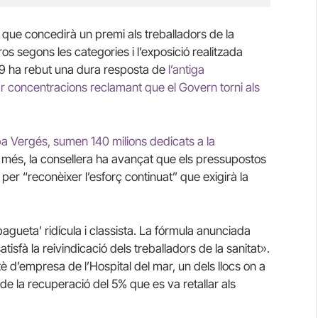
t que concedirà un premi als treballadors de la
uros segons les categories i l’exposició realitzada
-19 ha rebut una dura resposta de
l’antiga
iar concentracions reclamant que el Govern torni als
lba Vergés, sumen 140 milions dedicats a la
A més, la consellera ha avançat que els pressupostos
er “reconèixer l’esforç continuat” que exigirà la
agueta’ ridícula i classista. La fórmula anunciada
tisfà la reivindicació dels treballadors de la sanitat».
è d’empresa de l’Hospital del mar, un dels llocs on a
de la recuperació del 5% que es va retallar als