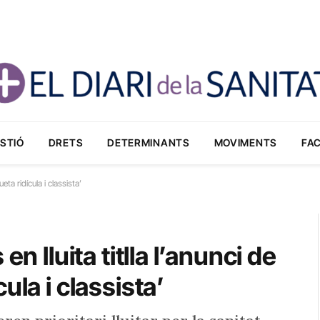
STIÓ
DRETS
DETERMINANTS
MOVIMENTS
FA
eta ridícula i classista’
n lluita titlla l’anunci de
ula i classista’