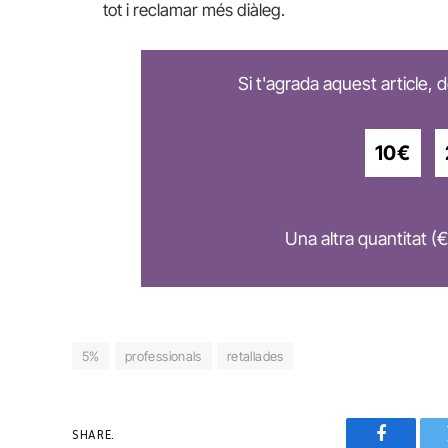
tot i reclamar més diàleg.
Si t'agrada aquest article,
10€
Una altra quantitat (€
5%
professionals
retallades
SHARE.