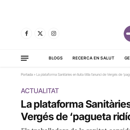
Facebook
X
Instagram
(Twitter)
BLOGS
RECERCA EN SALUT
GE
Portada
»
La plataforma Sanitàries en lluita titlla l’anunci de Vergés de ‘pagu
ACTUALITAT
La plataforma Sanitàries e
Vergés de ‘pagueta ridíc