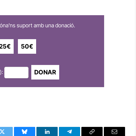
 dóna'ns suport amb una donació.
25€
50€
DONAR
):