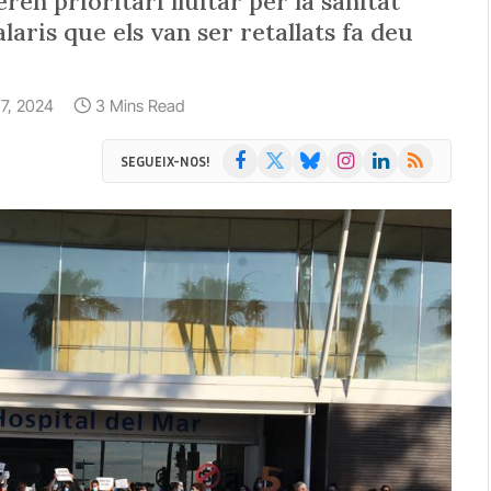
ren prioritari lluitar per la sanitat
alaris que els van ser retallats fa deu
o 7, 2024
3 Mins Read
Facebook
X
Bluesky
Instagram
LinkedIn
RSS
SEGUEIX-NOS!
(Twitter)