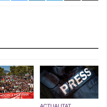
k
Twitter
Bluesky
LinkedIn
Telegram
Copy
Email
Link
ACTUALITAT