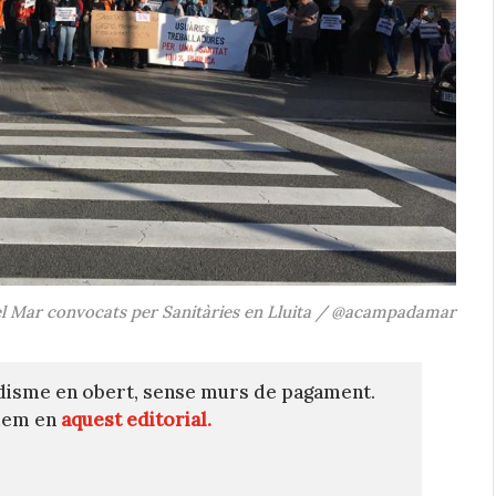
 del Mar convocats per Sanitàries en Lluita / @acampadamar
disme en obert, sense murs de pagament.
quem en
aquest editorial.