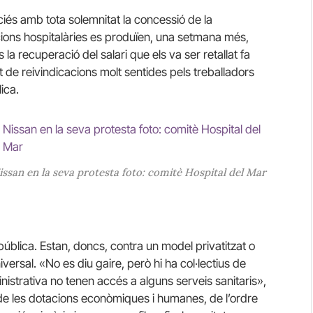
iés amb tota solemnitat la concessió de la
cions hospitalàries es produïen, una setmana més,
a recuperació del salari que els va ser retallat fa
t de reivindicacions molt sentides pels treballadors
ica.
Nissan en la seva protesta foto: comitè Hospital del Mar
 pública. Estan, doncs, contra un model privatitzat o
ersal. «No es diu gaire, però hi ha col·lectius de
nistrativa no tenen accés a alguns serveis sanitaris»,
de les dotacions econòmiques i humanes, de l’ordre