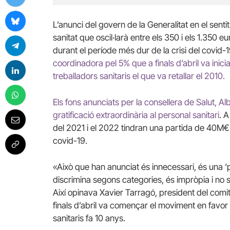
L’anunci del govern de la Generalitat en el senti
sanitat que oscil·larà entre els 350 i els 1.350 e
durant el període més dur de la crisi del covid
coordinadora pel 5% que a finals d’abril va inic
treballadors sanitaris el que va retallar el 2010.
Els fons anunciats per la consellera de Salut, A
gratificació extraordinària al personal sanitari
. 
del 2021 i el 2022 tindran una partida de 40M€ p
covid-19.
«Això que han anunciat és innecessari, és una ‘p
discrimina segons categories, és impròpia i no sa
Així opinava Xavier Tarragó, president del comit
finals d’abril va començar el moviment en favor 
sanitaris fa 10 anys.