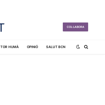
COL·LABORA
CTOR HUMÀ
OPINIÓ
SALUT BCN