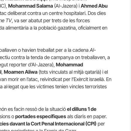
C),
Mohammad Salama
(Al-Jazera) i
Ahmed Abu
ac deliberat contra un centre hospitalari. Dos dies
ine TV
, va ser abatut per trets de les forces
a alimentària a la població gazatina, oficialment en
reballaven o havien treballat per a la cadena
Al-
electiu contra la tenda de campanya on treballaven, a
gut reporter d’Al-Jazera),
Mohammad
l
,
Moamen Aliwa
(tots vinculats al mitjà qatarià) i el
an morir en l’atac, reivindicat per l’Exèrcit israelià. En
 al·legat que les víctimes tenien vincles terroristes
ón es facin ressò de la situació
el dilluns 1 de
isions o
portades específiques
als diaris en paper.
ies davant la Cort Penal Internacional (CPI)
per
ontra periodistes a la Franja de Gaza.