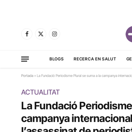
Facebook
X
Instagram
(Twitter)
BLOGS
RECERCA EN SALUT
GE
Portada
»
La Fundació Periodisme Plural se suma a la campanya internacion
ACTUALITAT
La Fundació Periodisme 
campanya internacional 
l’assassinat de periodi