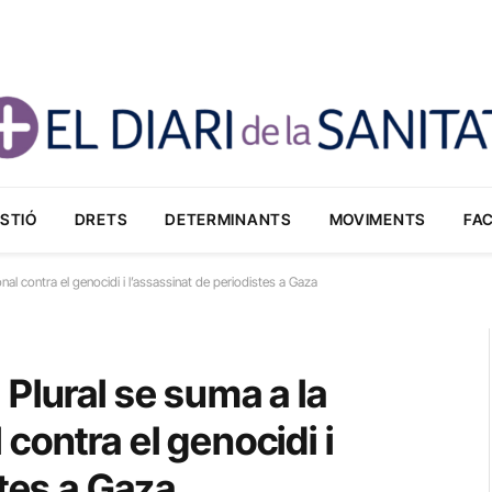
STIÓ
DRETS
DETERMINANTS
MOVIMENTS
FA
al contra el genocidi i l’assassinat de periodistes a Gaza
Plural se suma a la
contra el genocidi i
stes a Gaza