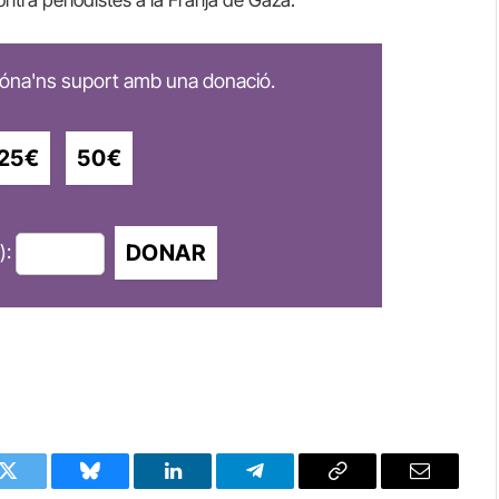
 dóna'ns suport amb una donació.
25€
50€
DONAR
):
k
Twitter
Bluesky
LinkedIn
Telegram
Copy
Email