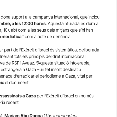
dona suport a la campanya internacional, que inclou
embre, a les 12:00 hores
. Aquesta aturada es durà a
 10), així com a les seus dels mitjans que s’hi han
 mediàtica”
com a acte de denúncia.
 part de l’Exèrcit d’Israel és sistemàtica, deliberada
lnerant tots els principis del dret internacional
tiva de RSF i Avaaz. “Aquesta situació intolerable,
estrangera a Gaza –un fet insòlit destinat a
menaça d’erradicar el periodisme a Gaza, vital per
geix el document.
assassinats a Gaza
per l’Exèrcit d’Israel en només
ria recent.
s),
Mariam Abu Daqqa
(
The Independent