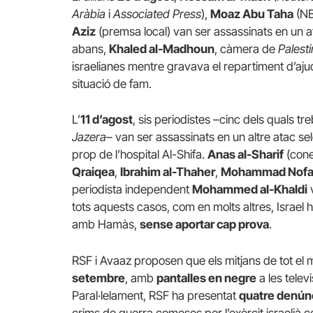
Aràbia
i
Associated Press
),
Moaz Abu Taha
(NB
Aziz
(premsa local) van ser assassinats en un at
abans,
Khaled al-Madhoun
, càmera de
Palest
israelianes mentre gravava el repartiment d’ajud
situació de fam.
L’
11 d’agost
, sis periodistes –cinc dels quals t
Jazera
– van ser assassinats en un altre atac s
prop de l’hospital Al-Shifa.
Anas al-Sharif
(cone
Qraiqea
,
Ibrahim al-Thaher
,
Mohammad Nofa
periodista independent
Mohammed al-Khaldi
v
tots aquests casos, com en molts altres, Israel ha
amb Hamàs,
sense aportar cap prova
.
RSF i Avaaz proposen que els mitjans de tot el m
setembre
, amb
pantalles en negre
a les telev
Paral·lelament, RSF ha presentat
quatre denúnc
crims de guerra comesos per l’exèrcit israelià c