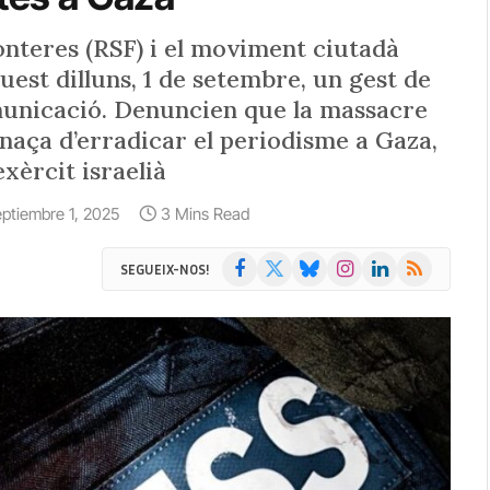
onteres (RSF) i el moviment ciutadà
est dilluns, 1 de setembre, un gest de
municació. Denuncien que la massacre
enaça d’erradicar el periodisme a Gaza,
xèrcit israelià
eptiembre 1, 2025
3 Mins Read
Facebook
X
Bluesky
Instagram
LinkedIn
RSS
SEGUEIX-NOS!
(Twitter)