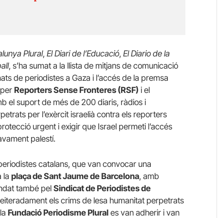
lunya Plural
,
El Diari de l’Educació
,
El Diario de la
all
, s’ha sumat a la llista de mitjans de comunicació
ats de periodistes a Gaza i l’accés de la premsa
a per
Reporters Sense Fronteres (RSF)
i el
b el suport de més de 200 diaris, ràdios i
petrats per l’exèrcit israelià contra els reporters
rotecció urgent i exigir que Israel permeti l’accés
avament palestí.
s periodistes catalans, que van convocar una
 la
plaça de Sant Jaume de Barcelona
, amb
undat també pel
Sindicat de Periodistes de
eiteradament els crims de lesa humanitat perpetrats
 la
Fundació Periodisme Plural
es van adherir i van