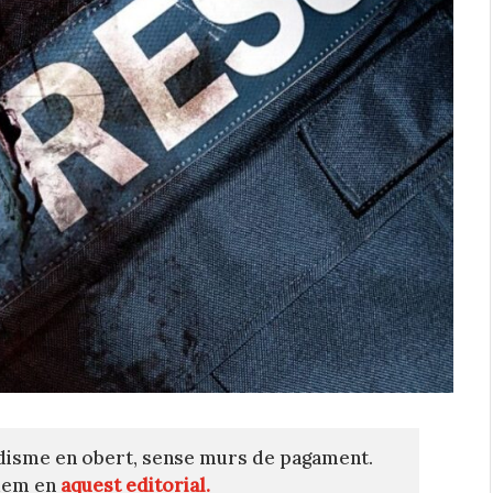
disme en obert, sense murs de pagament.
quem en
aquest editorial.