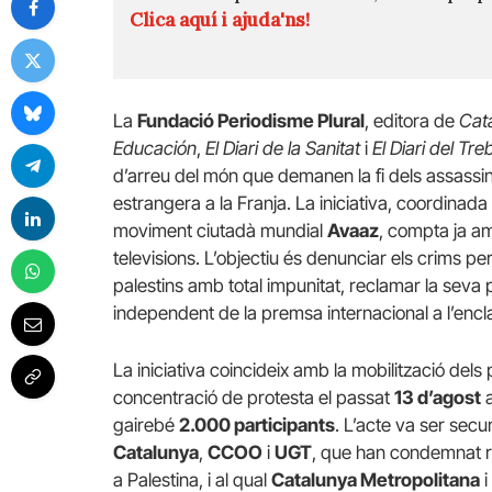
Clica aquí i ajuda'ns!
La
Fundació Periodisme Plural
, editora de
Cata
Educación
,
El Diari de la Sanitat
i
El Diari del Treb
d’arreu del món que demanen la fi dels assassin
estrangera a la Franja. La iniciativa, coordinad
moviment ciutadà mundial
Avaaz
, compta ja am
televisions. L’objectiu és denunciar els crims per
palestins amb total impunitat, reclamar la seva p
independent de la premsa internacional a l’encl
La iniciativa coincideix amb la mobilització del
concentració de protesta el passat
13 d’agost
a
gairebé
2.000 participants
. L’acte va ser sec
Catalunya
,
CCOO
i
UGT
, que han condemnat r
a Palestina, i al qual
Catalunya Metropolitana
i