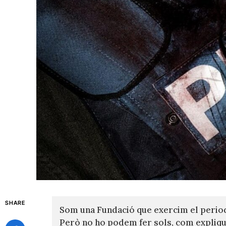
SHARE
Som una Fundació que exercim el perio
Però no ho podem fer sols, com expli