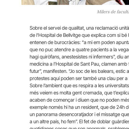
Milers de facult
Sobre el servei de qualitat, una reclamació unit
de l’Hospital de Bellvitge que explica com si bé 
entenen de burocràcies: “a mi em poden apunta
que no puc atendre a quatre pacients a la vegad
hagi quiròfans, anestesistes ni infermers”, diu
medicina a l’Hospital de Sant Pau, clamen amb f
futur”, manifesten. “Jo soc de les balears, estic
protestes aquí poden ser també una clau per a les
Sobre l’ambient que es respira a les universitat
més veiem es molta gent cremada, que t’explic
acaben de començar i diuen que no poden més. 
exemple només hi ha un resident, que de 24h 
un panorama desencoratjador i el missatge qu
a un altre país, ho fem”. El fet de doblar guàrd
quotidianes coses que son anormals, problemes