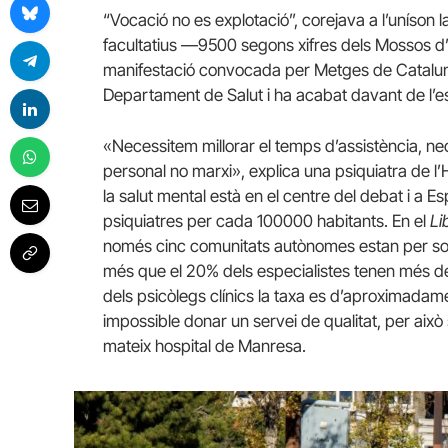
“Vocació no es explotació”, corejava a l’uníson 
facultatius —9500 segons xifres dels Mossos 
manifestació convocada per Metges de Catalunya
Departament de Salut i ha acabat davant de l’e
«Necessitem millorar el temps d’assistència, ne
personal no marxi», explica una psiquiatra de 
la salut mental està en el centre del debat i a
psiquiatres per cada 100000 habitants. En el
Li
només cinc comunitats autònomes estan per s
més que el 20% dels especialistes tenen més 
dels psicòlegs clínics la taxa
es
d’aproximadamen
impossible donar un servei de qualitat, per això
mateix hospital de Manresa.