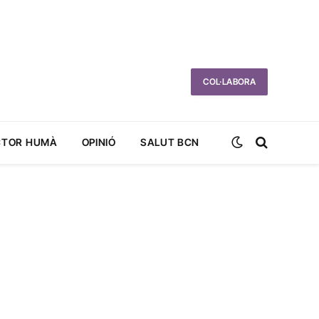
COL·LABORA
CTOR HUMÀ
OPINIÓ
SALUT BCN