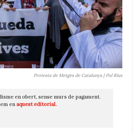
Protesta de Metges de Catalunya | Pol Rius
disme en obert, sense murs de pagament.
quem en
aquest editorial.