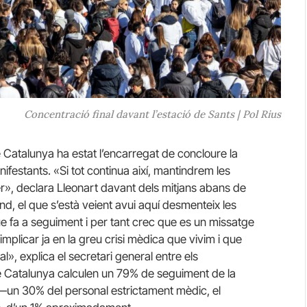
Concentració final davant l’estació de Sants | Pol Rius
 Catalunya ha estat l’encarregat de concloure la
estants. «Si tot continua així, mantindrem les
er», declara
Lleonart
davant dels mitjans abans de
und, el que s’està veient avui aquí desmenteix les
e fa a seguiment i per tant crec que
es
un missatge
d’implicar ja en la greu crisi mèdica que vivim i que
l», explica el secretari general entre els
e Catalunya calculen un 79% de seguiment de la
s —un 30% del personal estrictament mèdic, el