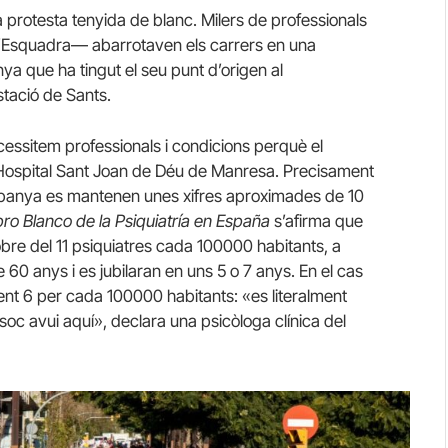
la protesta tenyida de blanc. Milers de professionals
d’Esquadra— abarrotaven els carrers en una
 que ha tingut el seu punt d’origen al
stació de Sants.
cessitem professionals i condicions perquè el
l’Hospital Sant Joan de Déu de Manresa. Precisament
 Espanya es mantenen unes xifres aproximades de 10
bro
Blanco
de la
Psiquiatría
en
España
s’afirma que
obre
del
11 psiquiatres cada 100000 habitants, a
de
60
anys i es jubilaran en uns 5 o 7 anys. En el cas
t 6 per cada 100000 habitants: «
es
literalment
 soc avui aquí», declara una psicòloga clínica del