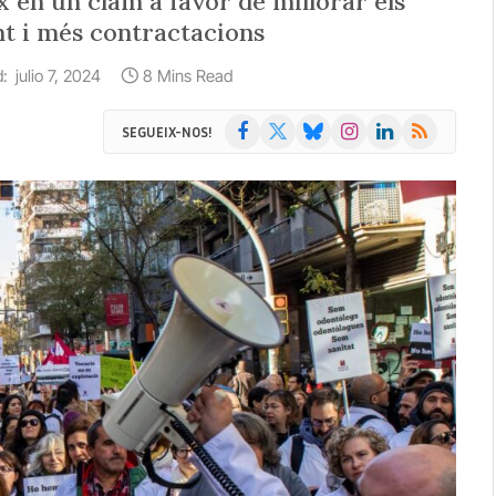
x en un clam a favor de millorar els
t i més contractacions
:
julio 7, 2024
8 Mins Read
Facebook
X
Bluesky
Instagram
LinkedIn
RSS
SEGUEIX-NOS!
(Twitter)