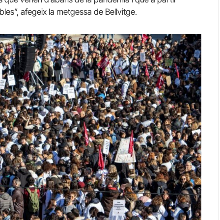
bles”, afegeix la metgessa de Bellvitge.