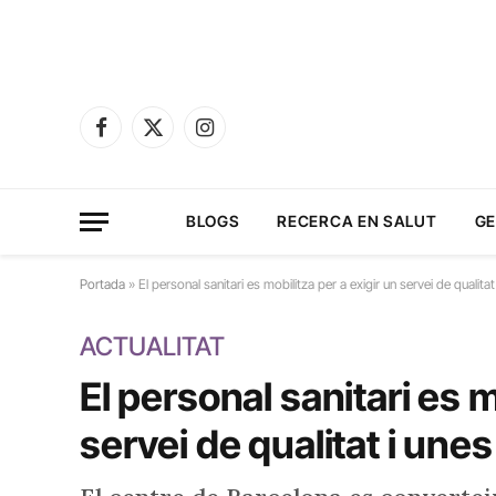
Facebook
X
Instagram
(Twitter)
BLOGS
RECERCA EN SALUT
GE
Portada
»
El personal sanitari es mobilitza per a exigir un servei de qualit
ACTUALITAT
El personal sanitari es m
servei de qualitat i une