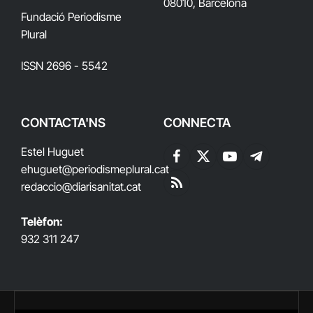
08010, Barcelona
Fundació Periodisme
Plural
ISSN 2696 - 5542
CONTACTA'NS
CONNECTA
Estel Huguet
Facebook
X
YouTube
Telegram
ehuguet
@periodismeplural.cat
(Twitter)
redaccio@diarisanitat.cat
RSS
Telèfon:
932 311 247