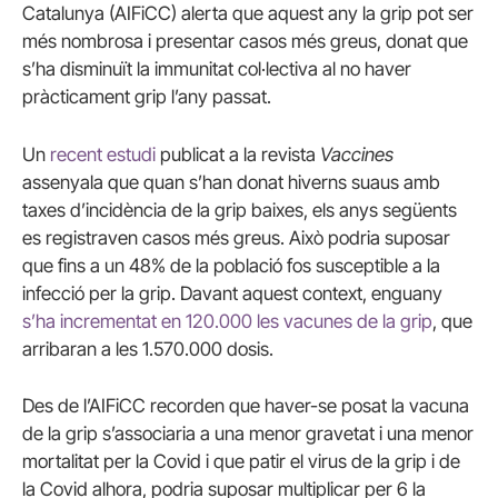
Catalunya (AIFiCC) alerta que aquest any la grip pot ser
més nombrosa i presentar casos més greus, donat que
s’ha disminuït la immunitat col·lectiva al no haver
pràcticament grip l’any passat.
Un
recent estudi
publicat a la revista
Vaccines
assenyala que quan s’han donat hiverns suaus amb
taxes d’incidència de la grip baixes, els anys següents
es registraven casos més greus. Això podria suposar
que fins a un 48% de la població fos susceptible a la
infecció per la grip. Davant aquest context, enguany
s’ha incrementat en 120.000 les vacunes de la grip
, que
arribaran a les 1.570.000 dosis.
Des de l’AIFiCC recorden que haver-se posat la vacuna
de la grip s’associaria a una menor gravetat i una menor
mortalitat per la Covid i que patir el virus de la grip i de
la Covid alhora, podria suposar multiplicar per 6 la