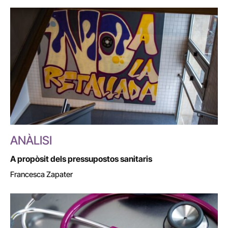
ANÀLISI
A propòsit dels pressupostos sanitaris
Francesca Zapater