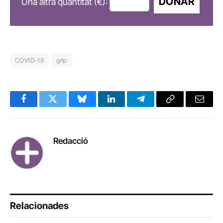
DONAR
Una altra quantitat (€):
COVID-19
grip
Facebook
Twitter
Bluesky
LinkedIn
Telegram
Copy
Email
Link
Redacció
Relacionades