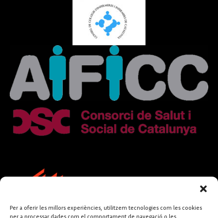
Per a oferir les millors experiències, utilitzem tecnologies com les cookies
per a processar dades com el comportament de navegació o les