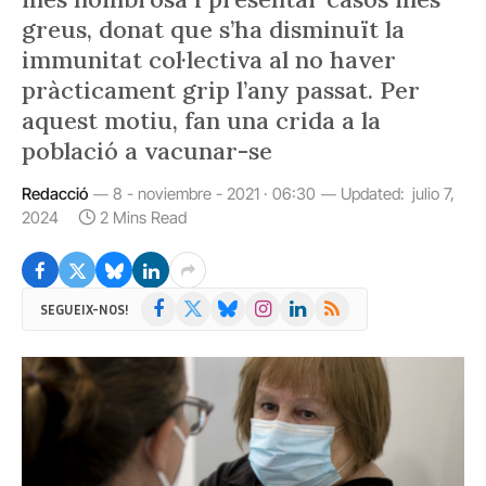
greus, donat que s’ha disminuït la
immunitat col·lectiva al no haver
pràcticament grip l’any passat. Per
aquest motiu, fan una crida a la
població a vacunar-se
Redacció
8 - noviembre - 2021 · 06:30
Updated:
julio 7,
2024
2 Mins Read
Facebook
X
Bluesky
Instagram
LinkedIn
RSS
SEGUEIX-NOS!
(Twitter)