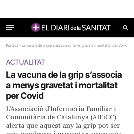
Portada
»
La vacuna de la grip s’associa a menys gravetat i mortalitat per Covid
ACTUALITAT
La vacuna de la grip s’associa
a menys gravetat i mortalitat
per Covid
L’Associació d’Infermeria Familiar i
Comunitària de Catalunya (AIFiCC)
alerta que aquest any la grip pot ser
més nombrosa i presentar casos més