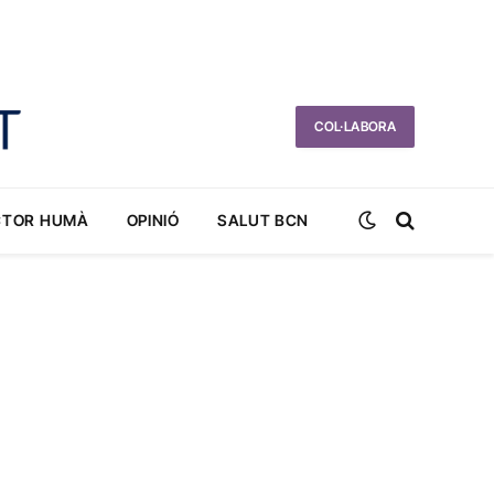
COL·LABORA
CTOR HUMÀ
OPINIÓ
SALUT BCN