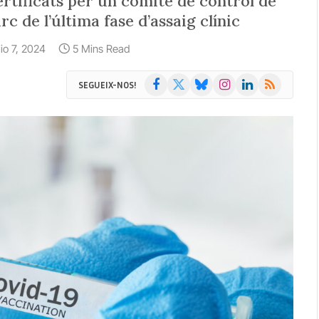
ertificats per un comitè de control de
c de l’última fase d’assaig clínic
lio 7, 2024
5 Mins Read
Facebook
X
Bluesky
Instagram
LinkedIn
RSS
SEGUEIX-NOS!
(Twitter)