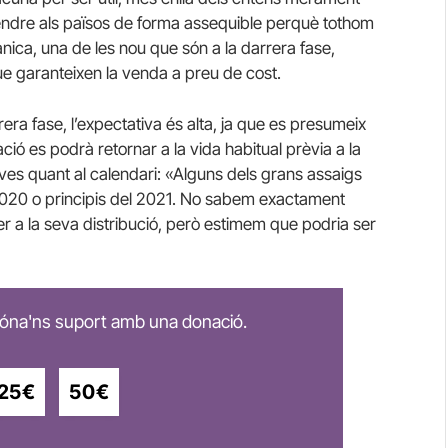
vendre als països de forma assequible perquè tothom
ànica, una de les nou que són a la darrera fase,
que garanteixen la venda a preu de cost.
ra fase, l’expectativa és alta, ja que es presumeix
ció es podrà retornar a la vida habitual prèvia a la
ves quant al calendari: «Alguns dels grans assaigs
l 2020 o principis del 2021. No sabem exactament
er a la seva distribució, però estimem que podria ser
 dóna'ns suport amb una donació.
25€
50€