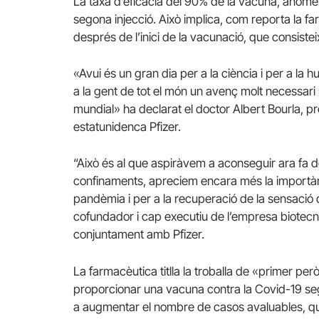
La taxa d’eficàcia del 90% de la vacuna, anome
segona injecció. Això implica, com reporta la f
després de l’inici de la vacunació, que consist
«Avui és un gran dia per a la ciència i per a l
a la gent de tot el món un avenç molt necessari p
mundial» ha declarat el doctor Albert Bourla, pr
estatunidenca Pfizer.
“Això és al que aspiràvem a aconseguir ara fa
confinaments, apreciem encara més la importànc
pandèmia i per a la recuperació de la sensació d
cofundador i cap executiu de l’empresa biotec
conjuntament amb Pfizer.
La farmacèutica titlla la troballa de «primer pe
proporcionar una vacuna contra la Covid-19 segu
a augmentar el nombre de casos avaluables, que 