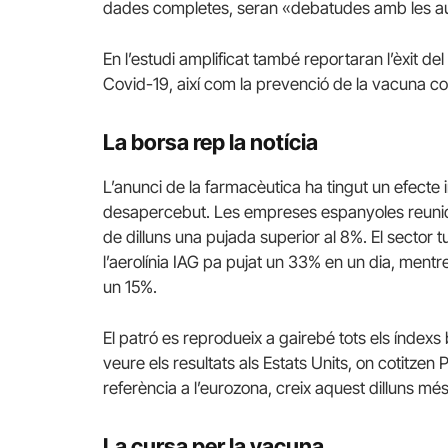
dades completes, seran «debatudes amb les aut
En l’estudi amplificat també reportaran l’èxit de
Covid-19, així com la prevenció de la vacuna co
La borsa rep la notícia
L’anunci de la farmacèutica ha tingut un efecte
desapercebut. Les empreses espanyoles reunide
de dilluns una pujada superior al 8%. El sector tu
l’aerolínia IAG pa pujat un 33% en un dia, mentr
un 15%.
El patró es reprodueix a gairebé tots els índexs
veure els resultats als Estats Units, on cotitze
referència a l’eurozona, creix aquest dilluns m
La cursa per la vacuna