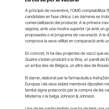
A principis de novembre, l’OMS comptabilitza 15
candidates en fase clínica. Les darreres es trob
comercialització del producte. A la primera s’av
segona, amb una mostra superior i ja amb un gr
proposades o el programa de vacunació. A la dar
comprova la seva utilitat en comparació amb un
En concret, hi ha deu projectes de vaccí que es t
Quatre s’estan produint a la Xina, un parell als
un arriba des de Bèlgica, un altre des de Rússia
El darrer, elaborat per la farmacèutica AstraZene
Europea i els seus estats membres dipositen m
també signa preacords per la compra de les vac
Moderna o la belga Johnson & Johnson.
Una de les particularitats que ha de tenir una v