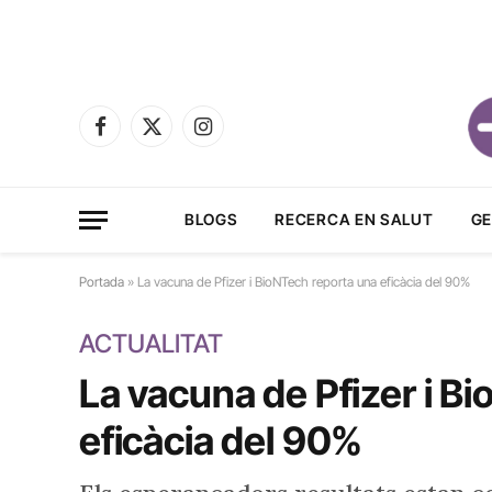
Facebook
X
Instagram
(Twitter)
BLOGS
RECERCA EN SALUT
GE
Portada
»
La vacuna de Pfizer i BioNTech reporta una eficàcia del 90%
ACTUALITAT
La vacuna de Pfizer i B
eficàcia del 90%