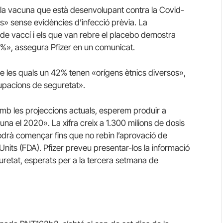
 la vacuna que està desenvolupant contra la Covid-
s» sense evidències d’infecció prèvia. La
de vaccí i els que van rebre el placebo demostra
0%», assegura Pfizer en un comunicat.
e les quals un 42% tenen «orígens ètnics diversos»,
pacions de seguretat».
mb les projeccions actuals, esperem produir a
una el 2020». La xifra creix a 1.300 milions de dosis
podrà començar fins que no rebin l’aprovació de
 Units (FDA). Pfizer preveu presentar-los la informació
uretat, esperats per a la tercera setmana de