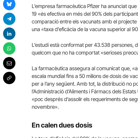
L’empresa farmacèutica Pfizer ha anunciat que
19 «és efectiva en més del 90% dels participant
comparació entre els vacunats amb el projecte 
una «taxa d’eficàcia de la vacuna superior al 9
L’estudi està conformat per 43.538 persones, d
quelcom que no ha comportat «serioses preocu
La farmacèutica assegura al comunicat que, «a
escala mundial fins a 50 milions de dosis de vac
per a l’any següent. Amb tot, la distribució no 
l’Administració d’Aliments i Fàrmacs dels Estats
«poc després d’assolir els requeriments de seg
novembre».
En calen dues dosis