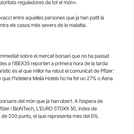
oritats reguladores de tot el món».
l vaccí entre aquelles persones que ja han patit la
ntra els casos més severs de la malaltia.
 immediat sobre el mercat borsari que no ha passat
s a l’IBEX35 reporten a primera hora de la tarda
rístic és el que millor ha rebut el comunicat de Pfizer:
e que l’hotelera Melià Hotels ho ha fet un 27% o Aena
 borsaris del món que ja han obert. A l’espera de
n Pfizer i BioNTech, L’EURO STOXX 50, índex de
és de 200 punts, el que representa més del 6%.