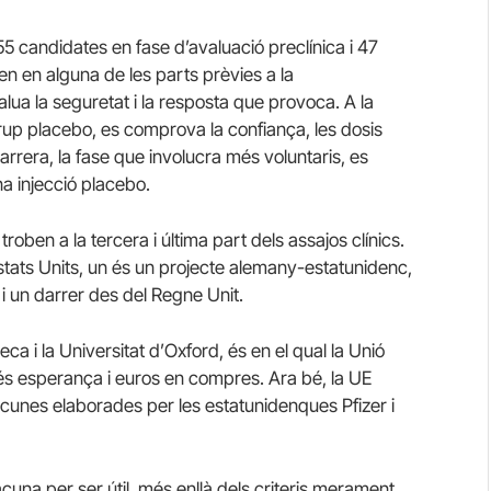
5 candidates en fase d’avaluació preclínica i 47
en en alguna de les parts prèvies a la
alua la seguretat i la resposta que provoca. A la
up placebo, es comprova la confiança, les dosis
rera, la fase que involucra més voluntaris, es
a injecció placebo.
roben a la tercera i última part dels assajos clínics.
 Estats Units, un és un projecte alemany-estatunidenc,
 i un darrer des del Regne Unit.
ca i la Universitat d’Oxford, és en el qual la Unió
és esperança i euros en compres. Ara bé, la UE
unes elaborades per les estatunidenques Pfizer i
acuna per ser útil, més enllà dels criteris merament