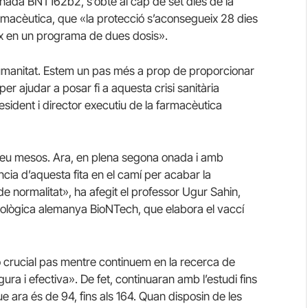
nada BNT162b2, s’obté al cap de set dies de la
armacèutica, que «la protecció s’aconsegueix 28 dies
eix en un programa de dues dosis».
a humanitat. Estem un pas més a prop de proporcionar
er ajudar a posar fi a aquesta crisi sanitària
esident i director executiu de la farmacèutica
 deu mesos. Ara, en plena segona onada i amb
ia d’aquesta fita en el camí per acabar la
e normalitat», ha afegit el professor Ugur Sahin,
nològica alemanya BioNTech, que elabora el vaccí
rò crucial pas mentre continuem en la recerca de
ra i efectiva». De fet, continuaran amb l’estudi fins
ara és de 94, fins als 164. Quan disposin de les