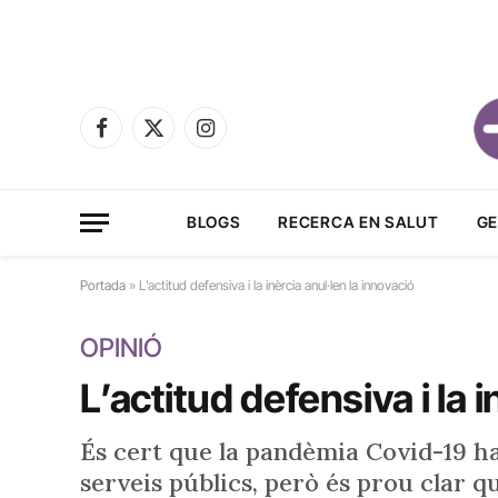
Facebook
X
Instagram
(Twitter)
BLOGS
RECERCA EN SALUT
GE
Portada
»
L’actitud defensiva i la inèrcia anul·len la innovació
OPINIÓ
L’actitud defensiva i la 
És cert que la pandèmia Covid-19 ha
serveis públics, però és prou clar qu