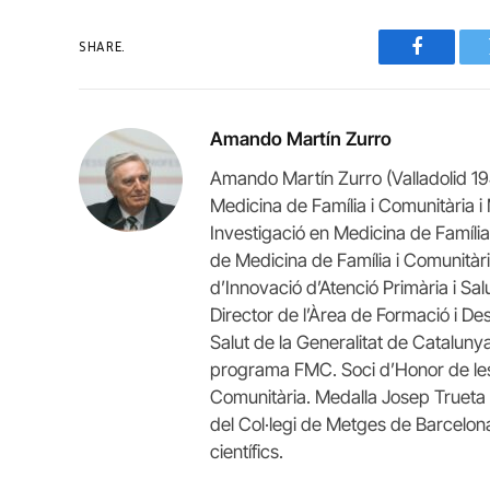
SHARE.
Faceboo
Amando Martín Zurro
Amando Martín Zurro (Valladolid 194
Medicina de Família i Comunitària i
Investigació en Medicina de Famíl
de Medicina de Família i Comunitàr
d’Innovació d’Atenció Primària i S
Director de l’Àrea de Formació i De
Salut de la Generalitat de Catalunya
programa FMC. Soci d’Honor de les 
Comunitària. Medalla Josep Trueta al
del Col·legi de Metges de Barcelona (
científics.