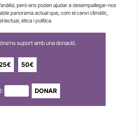
’anàlisi, però ens poden ajudar a desempallegar-nos
rable panorama actual que, com el canvi climàtic,
lectual, ètica i política.
 dóna'ns suport amb una donació.
25€
50€
DONAR
):