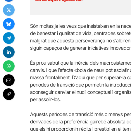
Són moltes ja les veus que insisteixen en la nece
de benestar i qualitat de vida, centrades sobreto
malgrat que aquesta perseverança no s’albiren pe
siguin capaços de generar iniciatives innovador
És prou sabut que la inèrcia dels macrosistemes
canvis. I que l’efecte «bola de neu» pot esclafir
massa frontalment. D’aquí que per superar-la c
períodes de transició que permetin la introducc
aconseguir canviar el nucli conceptual i organitza
per assolir-los.
Aquests períodes de transició més o menys perll
derivades de la preferència gairebé absoluta del
que els hi proporcionin rèdits i prestigi en el t