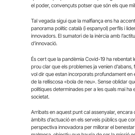
el poder, convençuts potser que són els que mil
Tal vegada sigui que la malfiança ens ha accent
panorama polític català (i espanyol) perfils i 
innovadors. El sumatori de la inèrcia amb l’acti
d’innovació.
És cert que la pandèmia Covid-19 ha rebentat le
prou clar que els problemes ja venien d’abans, fi
vol dir que estan incorporats profundament en el
de la relliscosa «bola de neu». Sense oblidar q
polítiques determinades per a les quals mai ha est
societat.
Arribats en aquest punt cal assenyalar, encara q
àmbits d’actuació en els serveis públics que co
perspectiva innovadora per millorar el benestar i
malmesa, objectiu que hauria de ser la missió esse