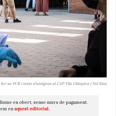
fer-se PCR i tests d’antígens al CAP Vila Olímpica | Pol Rius
disme en obert, sense murs de pagament.
quem en
aquest editorial.