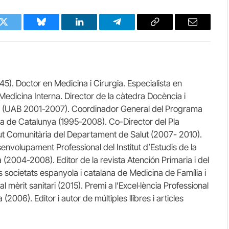
k
Twitter
Bluesky
LinkedIn
Telegram
Copy
Email
Link
5). Doctor en Medicina i Cirurgia. Especialista en
 Medicina Interna. Director de la càtedra Docència i
ia (UAB 2001-2007). Coordinador General del Programa
ia de Catalunya (1995-2008). Co-Director del Pla
alut Comunitària del Departament de Salut (2007- 2010).
senvolupament Professional del Institut d’Estudis de la
 (2004-2008). Editor de la revista Atención Primaria i del
societats espanyola i catalana de Medicina de Família i
 mèrit sanitari (2015). Premi a l’Excel·lència Professional
2006). Editor i autor de múltiples llibres i articles