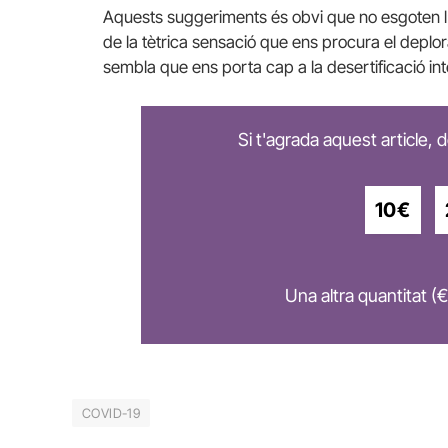
Aquests suggeriments és obvi que no esgoten l
de la tètrica sensació que ens procura el deplo
sembla que ens porta cap a la desertificació intel·
Si t'agrada aquest article,
10€
Una altra quantitat (€
COVID-19