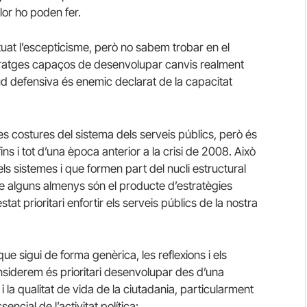
lor ho poden fer.
uat l’escepticisme, però no sabem trobar en el
lideratges capaços de desenvolupar canvis realment
tud defensiva és enemic declarat de la capacitat
s costures del sistema dels serveis públics, però és
ns i tot d’una època anterior a la crisi de 2008. Això
s sistemes i que formen part del nucli estructural
ue alguns almenys són el producte d’estratègies
at prioritari enfortir els serveis públics de la nostra
ue sigui de forma genèrica, les reflexions i els
nsiderem és prioritari desenvolupar des d’una
 la qualitat de vida de la ciutadania, particularment
ncial de l’activitat política: