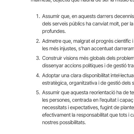
Assumir que, en aquests darrers decennis el
dels serveis públics ha canviat molt, per l
profundes.
Admetre que, malgrat el progrés científic i
les més injustes, s’han accentuat darrera
Construir visions més globals dels problem
dissenyar accions polítiques i de gestió tr
Adoptar una clara disponibilitat intel·lectua
estratègica, organitzativa i de gestió dels s
Assumir que aquesta reorientació ha de ten
les persones, centrada en l’equitat i cap
necessitats i expectatives, fugint de plan
efectivament la responsabilitat que tots i 
nostres possibilitats.