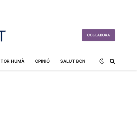
COL·LABORA
CTOR HUMÀ
OPINIÓ
SALUT BCN