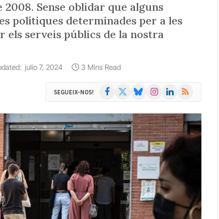
de 2008. Sense oblidar que alguns
es polítiques determinades per a les
r els serveis públics de la nostra
dated:
julio 7, 2024
3 Mins Read
Facebook
X
Bluesky
Instagram
LinkedIn
RSS
SEGUEIX-NOS!
(Twitter)