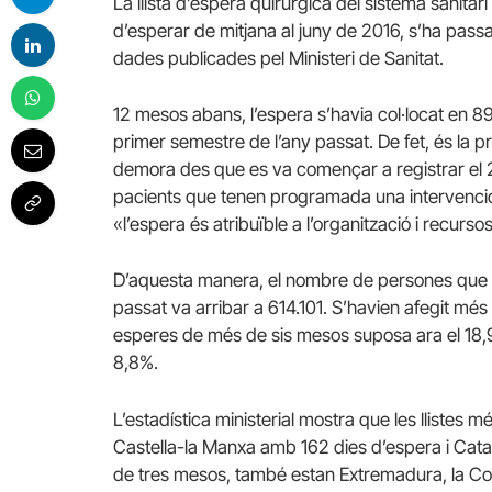
La llista d’espera quirúrgica del sistema sanitar
d’esperar de mitjana al juny de 2016, s’ha passat
dades publicades pel Ministeri de Sanitat.
12 mesos abans, l’espera s’havia col·locat en 89
primer semestre de l’any passat. De fet, és la p
demora des que es va començar a registrar el 2
pacients que tenen programada una intervenció 
«l’espera és atribuïble a l’organització i recursos
D’aquesta manera, el nombre de persones que e
passat va arribar a 614.101. S’havien afegit mé
esperes de més de sis mesos suposa ara el 18,9
8,8%.
L’estadística ministerial mostra que les llistes 
Castella-la Manxa amb 162 dies d’espera i Cata
de tres mesos, també estan Extremadura, la Comu