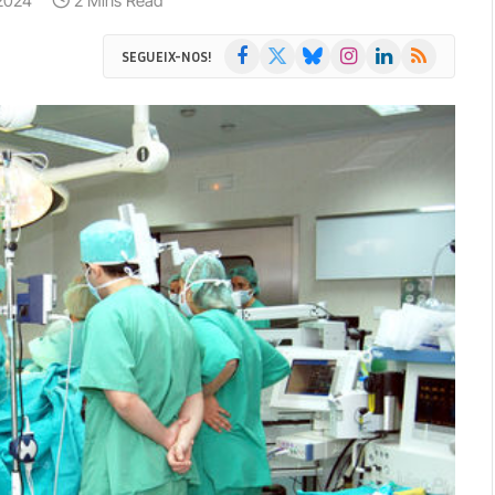
 2024
2 Mins Read
Facebook
X
Bluesky
Instagram
LinkedIn
RSS
SEGUEIX-NOS!
(Twitter)