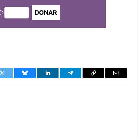
DONAR
):
k
Twitter
Bluesky
LinkedIn
Telegram
Copy
Email
Link