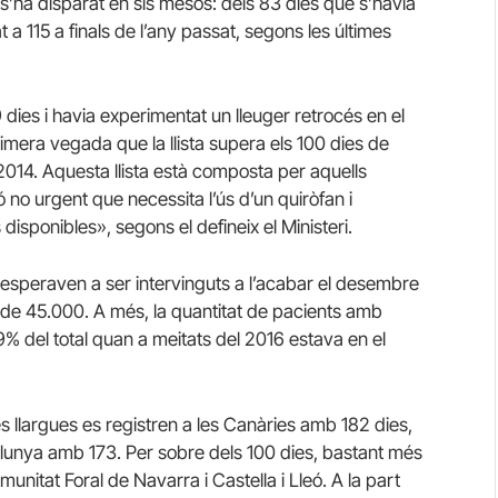
i s’ha disparat en sis mesos: dels 83 dies que s’havia
 a 115 a finals de l’any passat, segons les últimes
 dies i havia experimentat un lleuger retrocés en el
rimera vegada que la llista supera els 100 dies de
014. Aquesta llista està composta per aquells
no urgent que necessita l’ús d’un quiròfan i
 disponibles», segons el defineix el Ministeri.
speraven a ser intervinguts a l’acabar el desembre
s de 45.000. A més, la quantitat de pacients amb
% del total quan a meitats del 2016 estava en el
més llargues es registren a les Canàries amb 182 dies,
lunya amb 173. Per sobre dels 100 dies, bastant més
nitat Foral de Navarra i Castella i Lleó. A la part