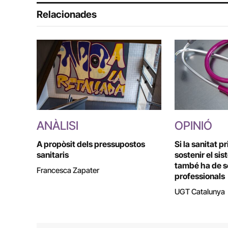
Relacionades
ANÀLISI
OPINIÓ
A propòsit dels pressupostos
Si la sanitat p
sanitaris
sostenir el sis
també ha de so
Francesca Zapater
professionals
UGT Catalunya