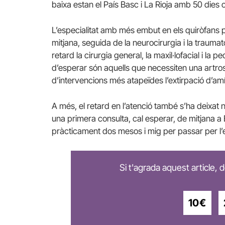
baixa estan el País Basc i La Rioja amb 50 dies
L’especialitat amb més embut en els quiròfans p
mitjana, seguida de la neurocirurgia i la traum
retard la cirurgia general, la maxil·lofacial i la 
d’esperar són aquells que necessiten una artros
d’intervencions més atapeïdes l’extirpació d’amí
A més, el retard en l’atenció també s’ha deixat n
una primera consulta, cal esperar, de mitjana a
pràcticament dos mesos i mig per passar per l’e
Si t'agrada aquest article,
10€