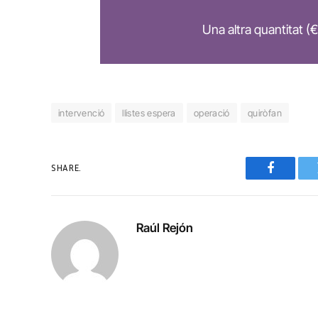
Una altra quantitat (€
intervenció
llistes espera
operació
quiròfan
SHARE.
Faceboo
Raúl Rejón