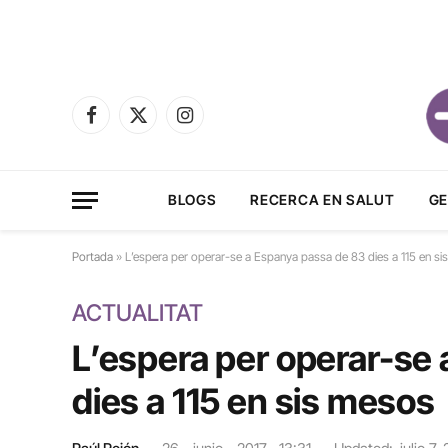
Facebook
X
Instagram
(Twitter)
BLOGS
RECERCA EN SALUT
GE
Portada
»
L’espera per operar-se a Espanya passa de 83 dies a 115 en s
ACTUALITAT
L’espera per operar-se
dies a 115 en sis mesos