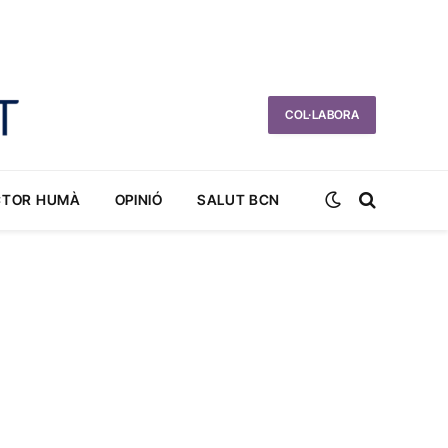
COL·LABORA
CTOR HUMÀ
OPINIÓ
SALUT BCN