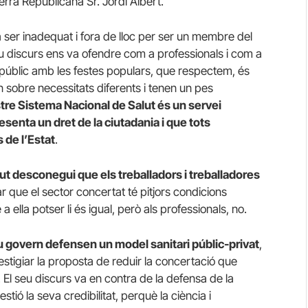
rra Republicana Sr. Jordi Albert.
va ser inadequat i fora de lloc per ser un membre del
seu discurs ens va ofendre com a professionals i com a
 públic amb les festes populars, que respectem, és
 sobre necessitats diferents i tenen un pes
stre Sistema Nacional de Salut és un servei
esenta un dret de la ciutadania i que tots
de l’Estat
.
ut desconegui que els treballadors i treballadores
ar que el sector concertat té pitjors condicions
 a ella potser li és igual, però als professionals, no.
eu govern defensen un model sanitari públic-privat
,
tigiar la proposta de reduir la concertació que
 El seu discurs va en contra de la defensa de la
stió la seva credibilitat, perquè la ciència i