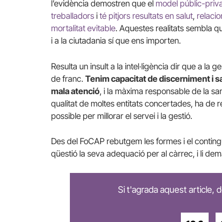
l’evidència demostren que el
model públic-priva
treballadors
i
té pitjors resultats en salut
,
relacio
mortalitat evitable
. Aquestes realitats sembla qu
i a la ciutadania sí que ens importen.
Resulta un insult a la intel·ligència dir que a la g
de franc.
Tenim capacitat de discerniment i 
mala atenció
, i la màxima responsable de la sa
qualitat de moltes entitats concertades, ha de 
possible per millorar el servei i la gestió.
Des del FoCAP rebutgem les formes i el conting
qüestió la seva adequació per al càrrec, i li de
Si t'agrada aquest article,