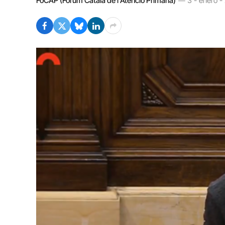
FoCAP (Fòrum Català de l'Atenció Primària)
3 - enero -