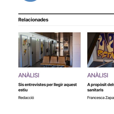
Relacionades
ANÀLISI
ANÀLISI
Sis entrevistes per llegir aquest
A propòsit de
estiu
sanitaris
Redacció
Francesca Zapa