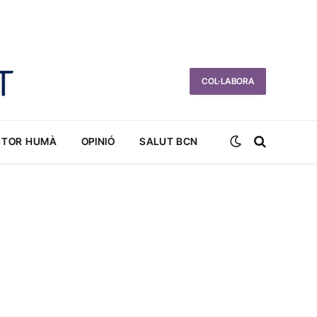
COL·LABORA
CTOR HUMÀ
OPINIÓ
SALUT BCN