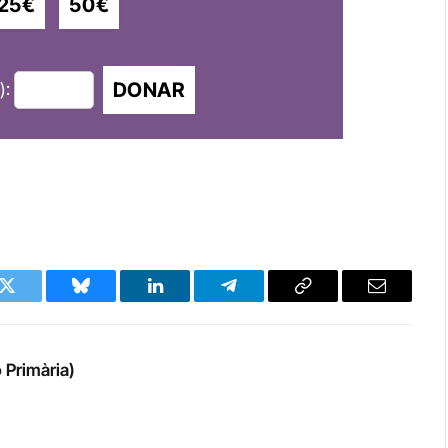
25€
50€
DONAR
):
k
Twitter
Bluesky
LinkedIn
Telegram
Copy
Email
Link
 Primària)