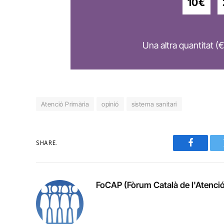
10€
Una altra quantitat (€
Atenció Primària
opinió
sistema sanitari
SHARE.
Faceboo
FoCAP (Fòrum Català de l'Atenció