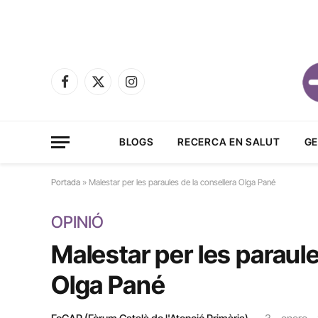
Facebook
X
Instagram
(Twitter)
BLOGS
RECERCA EN SALUT
GE
Portada
»
Malestar per les paraules de la consellera Olga Pané
OPINIÓ
Malestar per les paraule
Olga Pané