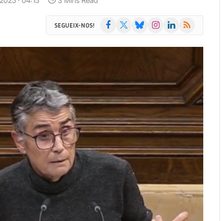
 2025 · 04:15
3 Mins Read
Facebook
X
Bluesky
Instagram
LinkedIn
RSS
SEGUEIX-NOS!
(Twitter)