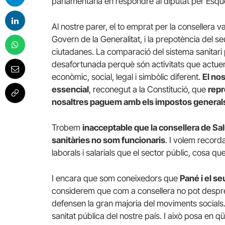
parlamentària en respondre al diputat per Esque
Al nostre parer, el to emprat per la consellera 
Govern de la Generalitat, i la prepotència del 
ciutadanes. La comparació del sistema sanitari
desafortunada perquè són activitats que actuen
econòmic, social, legal i simbòlic diferent.
El no
essencial
, reconegut a la Constitució, que
repr
nosaltres paguem amb els impostos generals 
Trobem
inacceptable que la consellera de Sal
sanitàries no som funcionaris
. I volem record
laborals i salarials que el sector públic, cosa que
I encara que som coneixedors que
Pané i el s
considerem que com a consellera no pot despres
defensen la gran majoria del moviments socials.
sanitat pública del nostre país. I això posa en qüe