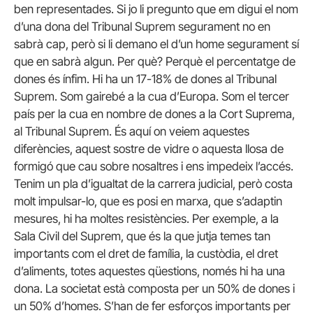
ben representades. Si jo li pregunto que em digui el nom
d’una dona del Tribunal Suprem segurament no en
sabrà cap, però si li demano el d’un home segurament sí
que en sabrà algun. Per què? Perquè el percentatge de
dones és ínfim. Hi ha un 17-18% de dones al Tribunal
Suprem. Som gairebé a la cua d’Europa. Som el tercer
país per la cua en nombre de dones a la Cort Suprema,
al Tribunal Suprem. És aquí on veiem aquestes
diferències, aquest sostre de vidre o aquesta llosa de
formigó que cau sobre nosaltres i ens impedeix l’accés.
Tenim un pla d’igualtat de la carrera judicial, però costa
molt impulsar-lo, que es posi en marxa, que s’adaptin
mesures, hi ha moltes resistències. Per exemple, a la
Sala Civil del Suprem, que és la que jutja temes tan
importants com el dret de família, la custòdia, el dret
d’aliments, totes aquestes qüestions, només hi ha una
dona. La societat està composta per un 50% de dones i
un 50% d’homes. S’han de fer esforços importants per