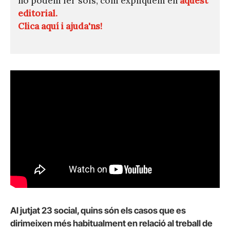
ho podem fer sols, com expliquem en
aquest
editorial.
Clica aquí i ajuda'ns!
Al jutjat 23 social, quins són els casos que es
dirimeixen més habitualment en relació al treball de