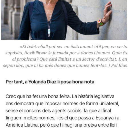
«El teletreball pot ser un instrument útil per, en certs
supòsits, flexibilitzar la jornada per a dones i homes. Quin és
el problema? Que està limitat a un sector d’activitat. I, en
segon lloc, que hi ha més dones que homes fent-lo». | Pol Rius
Per tant, a Yolanda Díaz li posa bona nota
Crec que ha fet una bona feina. La història legislativa
ens demostra que imposar normes de forma unilateral,
sense el consens dels agents socials, fa que al final
tinguem moltes normes, i és el que passa a Espanya i a
Amèrica Llatina, però que hi hagi una bretxa entre llei i