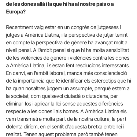
de les dones allà i la que hi ha al nostre país o a
Europa?
Recentment vaig estar en un congrés de jutgesses i
jutges a Amèrica Llatina, i la perspectiva de jutjar tenint
en compte la perspectiva de gènere ha avançat molt a
nivell penal. A l’àmbit penal sí que hi ha molta sensibilitat
de les violències de gènere i violències contra les dones
a Amèrica Llatina, i s’estan fent resolucions interessants.
En canvi, en l’àmbit laboral, manca més conscienciació
de la importància que té identificar els estereotips que hi
ha quan nosaltres jutgem un assumpte, perquè estem a
la societat, com qualsevol ciutadà o ciutadana, per
eliminar-los i aplicar la llei sense aquestes diferències
respecte a les dones i als homes. A Amèrica Llatina els
vam transmetre molta part de la nostra cultura, la part
dolenta diríem, en el sentit d’aquesta bretxa entre llei i
realitat. Tenen aquest problema però també tenen