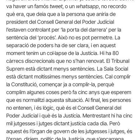
va haver un famós
tweet
, o un
whatsapp
, no recordo
què era, que deia que a la persona que aniria de
president del Consell General del Poder Judicial
l’estaven controlant per ‘la porta del darrera’ per la
sentència del ‘procés’. Això no es pot permetre. La
separació de poders ha de ser clara, i en aquest
moment tenim un col·lapse de la Justícia. Hi ha 80
càrrecs discrecionals que no s’han renovat. El Tribunal
Suprem està dictant menys sentències. La Sala Social
està dictant moltíssimes menys sentències. Cal complir
la Constitució, començar ja a complir-la, perquè
complim algunes coses però fa cinc anys que esperem
que es normalitzi aquesta situació. Al final, les persones
no entenen, i és lògic, què és el Consell General del
Poder Judicial i què és la Justícia. Mentrestant hi ha cinc
mil jutgesses i jutges dictant justícia cada dia. Però
aquest és l’òrgan de govern de les jutgesses i jutges, és
l’òrgan, diríem, polític de la Justícia, que s’encarrega