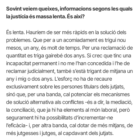
Sovint veiem queixes, informacions segons les quals
la justícia és massa lenta. És així?
És lenta. Hauríem de ser més ràpids en la solució dels
problemes. Que per a un acomiadament es trigui nou
mesos, un any, és molt de temps. Per una reclamació de
quantitat es triga gairebé dos anys. Si crec que tinc una
incapacitat permanent i no me l’han concedida i l’he de
reclamar judicialment, també s’està trigant de mitjana un
any i mig o dos anys. L’esforç no ha de recaure
exclusivament sobre les persones titulars dels jutjats,
sinó que, per una banda, cal potenciar els mecanismes
de solució alternativa als conflictes -és a dir, la mediació,
la conciliació, que ja hi ha elements al món laboral, però
segurament hi ha possibilitats d’incrementar-ne
l’eficàcia- i, per altra banda, cal dotar de més mitjans, de
més jutgesses i jutges, al capdavant dels jutjats.