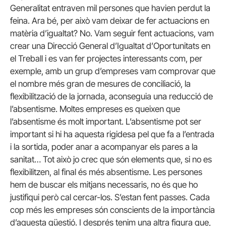
Generalitat entraven mil persones que havien perdut la
feina. Ara bé, per això vam deixar de fer actuacions en
matèria d’igualtat? No. Vam seguir fent actuacions, vam
crear una Direcció General d’Igualtat d’Oportunitats en
el Treball i es van fer projectes interessants com, per
exemple, amb un grup d’empreses vam comprovar que
el nombre més gran de mesures de conciliació, la
flexibilització de la jornada, aconseguia una reducció de
l’absentisme. Moltes empreses es queixen que
l’absentisme és molt important. L’absentisme pot ser
important si hi ha aquesta rigidesa pel que fa a l’entrada
i la sortida, poder anar a acompanyar els pares a la
sanitat… Tot això jo crec que són elements que, si no es
flexibilitzen, al final és més absentisme. Les persones
hem de buscar els mitjans necessaris, no és que ho
justifiqui però cal cercar-los. S’estan fent passes. Cada
cop més les empreses són conscients de la importància
d’aquesta qüestió. I després tenim una altra figura que,