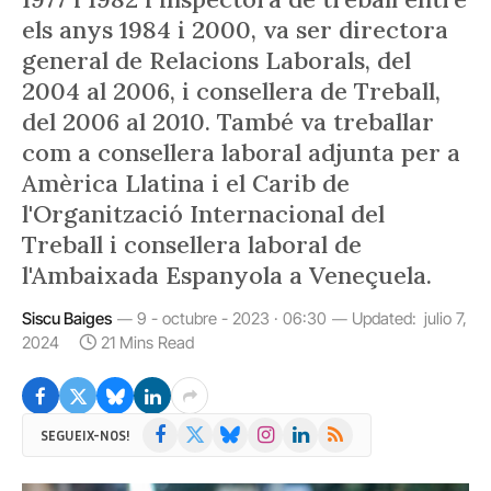
els anys 1984 i 2000, va ser directora
general de Relacions Laborals, del
2004 al 2006, i consellera de Treball,
del 2006 al 2010. També va treballar
com a consellera laboral adjunta per a
Amèrica Llatina i el Carib de
l'Organització Internacional del
Treball i consellera laboral de
l'Ambaixada Espanyola a Veneçuela.
Siscu Baiges
9 - octubre - 2023 · 06:30
Updated:
julio 7,
2024
21 Mins Read
Facebook
X
Bluesky
Instagram
LinkedIn
RSS
SEGUEIX-NOS!
(Twitter)