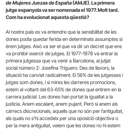
de Mujeres Juezas de España
(AMJE). La primera
jutge espanyola va ser nomenada el 1977. Molt tard.
Com ha evolucionat aquesta qüestió?
Al nostre país es va entendre que la sensibilitat de les
dones podia quedar ferida en determinats assumptes si
érem jutges. Això va ser el que va dir un decret que ens
va prohibir exercir de jutges. El 1977-1978 va entrar la
primera jutgessa que va venir a Barcelona, al jutjat
social número 2: Josefina Triguero. Des de llavors, la
situació ha canviat radicalment. El 56% de les jutgesses i
jutges som dones, i si mires les darreres promocions,
estem al voltant del 63-65% de dones que entrem en la
carrera judicial. Les dones han portat la igualtat a la
justícia. Anem escalant, anem pujant. Però si anem als
càrrecs discrecionals, aquells que no són per l’antiguitat,
als quals no s’hi accedeix per una oposició objectiva o
per la mera antiguitat, veiem que les dones no hi estem