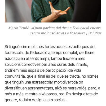
Maria Truñó: «Quan parlem del dret a l’educació encara
estem molt esbiaixats a l’escolar» | Pol Rius
Si tinguéssim molt més fortes aquestes polítiques del
foraescola, de l’educació a temps complet, del lleure
educatiu en el sentit ampli, també tindríem més
solucions col·lectives per a les cures dels infants,
tindríem més espais de participació i de vida
comunitària, que al final és del que es tracta, no només
que tinguin una extraescolar molt divertida on
diversifiquen aprenentatges, això és meravellós, però, a
més a més, mentre això passa, reduïm desigualtats de
gènere, reduïm desigualtats socials…