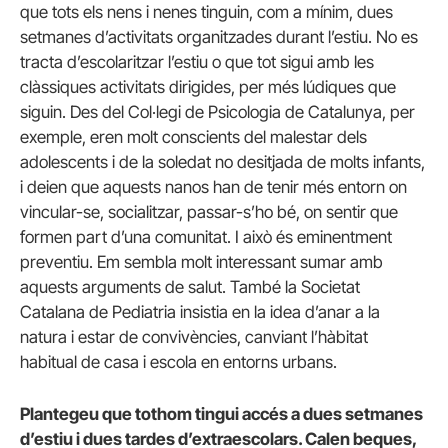
que tots els nens i nenes tinguin, com a mínim, dues
setmanes d’activitats organitzades durant l’estiu. No es
tracta d’escolaritzar l’estiu o que tot sigui amb les
clàssiques activitats dirigides, per més lúdiques que
siguin. Des del Col·legi de Psicologia de Catalunya, per
exemple, eren molt conscients del malestar dels
adolescents i de la soledat no desitjada de molts infants,
i deien que aquests nanos han de tenir més entorn on
vincular-se, socialitzar, passar-s’ho bé, on sentir que
formen part d’una comunitat. I això és eminentment
preventiu. Em sembla molt interessant sumar amb
aquests arguments de salut. També la Societat
Catalana de Pediatria insistia en la idea d’anar a la
natura i estar de convivències, canviant l’hàbitat
habitual de casa i escola en entorns urbans.
Plantegeu que tothom tingui accés a dues setmanes
d’estiu i dues tardes d’extraescolars. Calen beques,