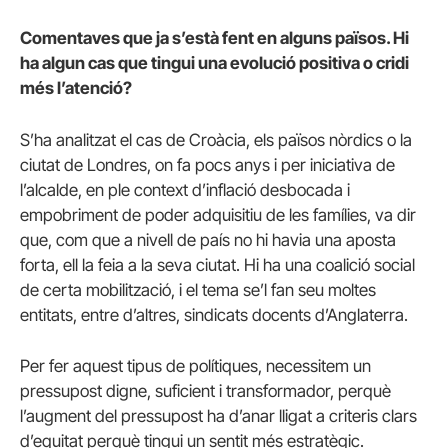
Comentaves que ja s’està fent en alguns països. Hi
ha algun cas que tingui una evolució positiva o cridi
més l’atenció?
S’ha analitzat el cas de Croàcia, els països nòrdics o la
ciutat de Londres, on fa pocs anys i per iniciativa de
l’alcalde, en ple context d’inflació desbocada i
empobriment de poder adquisitiu de les famílies, va dir
que, com que a nivell de país no hi havia una aposta
forta, ell la feia a la seva ciutat. Hi ha una coalició social
de certa mobilització, i el tema se’l fan seu moltes
entitats, entre d’altres, sindicats docents d’Anglaterra.
Per fer aquest tipus de polítiques, necessitem un
pressupost digne, suficient i transformador, perquè
l’augment del pressupost ha d’anar lligat a criteris clars
d’equitat perquè tingui un sentit més estratègic.