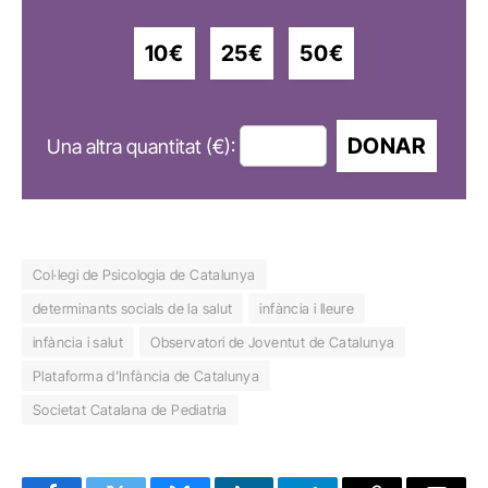
10€
25€
50€
DONAR
Una altra quantitat (€):
Col·legi de Psicologia de Catalunya
determinants socials de la salut
infància i lleure
infància i salut
Observatori de Joventut de Catalunya
Plataforma d’Infància de Catalunya
Societat Catalana de Pediatria