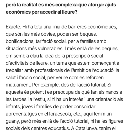
però la realitat és més complexa que atorgar ajuts
econòmics per accedir al lleure?
Exacte. Hi ha tota una línia de barreres econòmiques,
que són les més òbvies, poden ser beques,
bonificacions, tarifació social, per a famílies amb
situacions més vulnerables. I més enllà de les beques,
em sembla clau la idea de la prescripció social
d’activitats de lleure, un tema que estem començant a
treballar amb professionals de l’àmbit de l’educació, la
salut i l’acció social, per veure com es reforcen
mútuament. Per exemple, des de l’acció tutorial. Si
aquesta és potent i es preocupa de què fan els nanos a
les tardes i a l’estiu, si hi ha un interès i una orientació als
infants, joves i famílies de poder consolidar
aprenentatges en el foraescola, etc., aquí tenim un
guany, però més enllà de l’acció tutorial, hi ha les figures
socials dels centres educatius. A Catalunya, tenim el