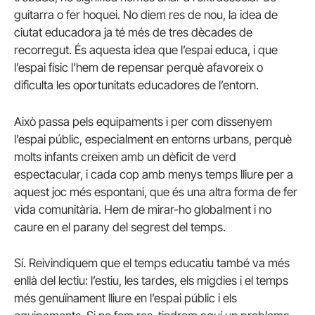
guitarra o fer hoquei. No diem res de nou, la idea de
ciutat educadora ja té més de tres dècades de
recorregut. És aquesta idea que l’espai educa, i que
l’espai físic l’hem de repensar perquè afavoreix o
dificulta les oportunitats educadores de l’entorn.
Això passa pels equipaments i per com dissenyem
l’espai públic, especialment en entorns urbans, perquè
molts infants creixen amb un dèficit de verd
espectacular, i cada cop amb menys temps lliure per a
aquest joc més espontani, que és una altra forma de fer
vida comunitària. Hem de mirar-ho globalment i no
caure en el parany del segrest del temps.
Sí. Reivindiquem que el temps educatiu també va més
enllà del lectiu: l’estiu, les tardes, els migdies i el temps
més genuïnament lliure en l’espai públic i els