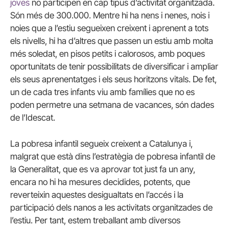
joves
no participen en cap tipus d’activitat organitzada.
Són més de 300.000. Mentre hi ha nens i nenes, nois i
noies que a l’estiu segueixen creixent i aprenent a tots
els nivells, hi ha d’altres que passen un estiu amb molta
més soledat, en pisos petits i calorosos, amb poques
oportunitats de tenir possibilitats de diversificar i ampliar
els seus aprenentatges i els seus horitzons vitals. De fet,
un de cada tres infants viu amb famílies que no es
poden permetre una setmana de vacances, són dades
de l’Idescat.
La pobresa infantil segueix creixent a Catalunya i,
malgrat que està dins l’estratègia de pobresa infantil de
la Generalitat, que es va aprovar tot just fa un any,
encara no hi ha mesures decidides, potents, que
reverteixin aquestes desigualtats en l’accés i la
participació dels nanos a les activitats organitzades de
l’estiu. Per tant, estem treballant amb diversos