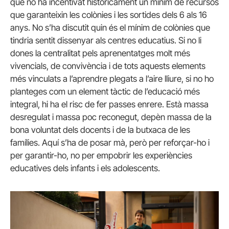
que no ha incentivat històricament un mínim de recursos
que garanteixin les colònies i les sortides dels 6 als 16
anys. No s’ha discutit quin és el mínim de colònies que
tindria sentit dissenyar als centres educatius. Si no li
dones la centralitat pels aprenentatges molt més
vivencials, de convivència i de tots aquests elements
més vinculats a l’aprendre plegats a l’aire lliure, si no ho
planteges com un element tàctic de l’educació més
integral, hi ha el risc de fer passes enrere. Està massa
desregulat i massa poc reconegut, depèn massa de la
bona voluntat dels docents i de la butxaca de les
famílies. Aquí s’ha de posar mà, però per reforçar-ho i
per garantir-ho, no per empobrir les experiències
educatives dels infants i els adolescents.