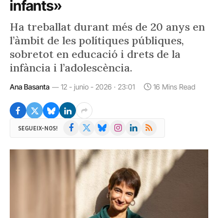
infants»
Ha treballat durant més de 20 anys en
l’àmbit de les polítiques públiques,
sobretot en educació i drets de la
infància i l’adolescència.
Ana Basanta
12 - junio - 2026 · 23:01
16 Mins Read
Facebook
X
Bluesky
Instagram
LinkedIn
RSS
SEGUEIX-NOS!
(Twitter)