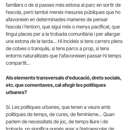
familiars o de si passes més estona al parc en sortir de
l’escola, però també mereix mesures públiques que ho
afavoreixin en determinades maneres de pensar
l’escola i l’entorn, que sigui més o menys pacificat, que
tingui places per a la trobada comunitària i per allargar
una estona de la tarda… Hi incideix si tens carrers plens
de cotxes o tranquils, si tens parcs a prop, si tens
entorns naturalitzats que t’afavoreixen passar-hi temps
compartit…
Als elements transversals d’educació, drets socials,
etc. que comentaves, cal afegir les polítiques
urbanes?
Sí. Les polítiques urbanes, que tenen a veure amb
polítiques de temps, de cures, de feminisme… Quan
parlem de necessitats de joc, de temps lliure i de
trobada, no significa només anar a l’extraescolar de