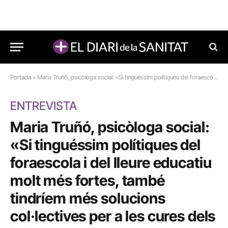
Portada
»
Maria Truñó, psicòloga social: «Si tinguéssim polítiques del foraescola i del lleure educatiu molt més fortes, també tindríem més solucions col·lectives per a les cures dels infants»
ENTREVISTA
Maria Truñó, psicòloga social:
«Si tinguéssim polítiques del
foraescola i del lleure educatiu
molt més fortes, també
tindríem més solucions
col·lectives per a les cures dels