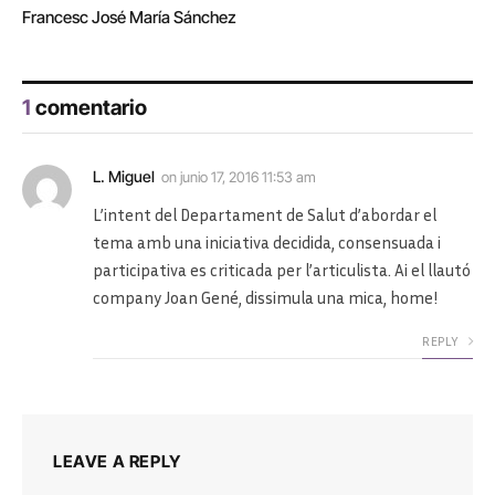
Francesc José María Sánchez
1
comentario
L. Miguel
on
junio 17, 2016 11:53 am
L’intent del Departament de Salut d’abordar el
tema amb una iniciativa decidida, consensuada i
participativa es criticada per l’articulista. Ai el llautó
company Joan Gené, dissimula una mica, home!
REPLY
LEAVE A REPLY