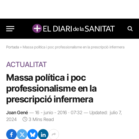
Portada
»
Massa política i poc professionalisme en la prescripció infermera
ACTUALITAT
Massa política i poc
professionalisme en la
prescripció infermera
Joan Gené
16 - junio - 2016 · 07:32
Updated:
julio 7,
2024
3 Mins Read