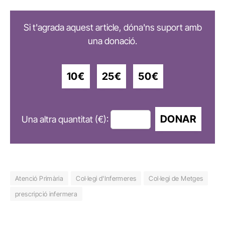
Si t'agrada aquest article, dóna'ns suport amb
una donació.
10€
25€
50€
DONAR
Una altra quantitat (€):
Atenció Primària
Col·legi d'Infermeres
Col·legi de Metges
prescripció infermera