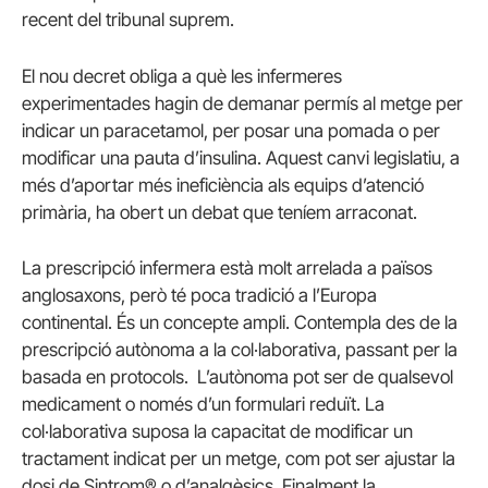
recent del tribunal suprem.
El nou decret obliga a què les infermeres
experimentades hagin de demanar permís al metge per
indicar un paracetamol, per posar una pomada o per
modificar una pauta d’insulina. Aquest canvi legislatiu, a
més d’aportar més ineficiència als equips d’atenció
primària, ha obert un debat que teníem arraconat.
La prescripció infermera està molt arrelada a països
anglosaxons, però té poca tradició a l’Europa
continental. És un concepte ampli. Contempla des de la
prescripció autònoma a la col·laborativa, passant per la
basada en protocols. L’autònoma pot ser de qualsevol
medicament o només d’un formulari reduït. La
col·laborativa suposa la capacitat de modificar un
tractament indicat per un metge, com pot ser ajustar la
dosi de Sintrom® o d’analgèsics. Finalment la