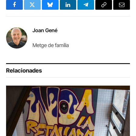
Facebook
Twitter
Bluesky
LinkedIn
Telegram
Copy
Email
Link
Joan Gené
Metge de família
Relacionades