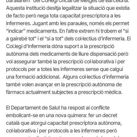
barallarem” del Col·legi Oficial de Metges de Barcelona.
Aquesta institució desitja legalitzar la situació que existia
de facto però nega tota capacitat prescriptora a les
infermeres. Jugant amb les paraules, només els permet
“indicar” medicaments. En l’altre extrem hi trobem el “si
a gairebé tot” i el “si a tot” dels col·lectius d’infermeria. El
Col.legi d’Infermeria dóna suport a la prescripció
autònoma dels medicaments de lliure dispensació però
vol assegurar també la prescripció col·laborativa i per
protocols per a totes les infermeres sense que calgui
una formació addicional. Alguns col·lectius d’infermeria
també volen avançar en la prescripció autònoma de
fàrmacs actualment subjectes a prescripció mèdica.
El Departament de Salut ha respost al conflicte
embolicant-se en una nova quimera: fer un decret
català que atorgui capacitat prescriptora autònoma,
col·laborativa i per protocols a les infermeres però