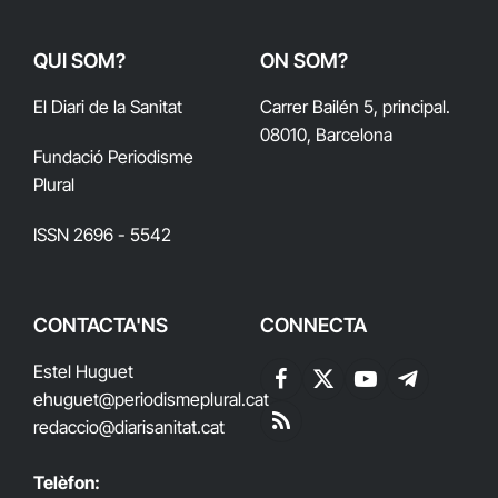
QUI SOM?
ON SOM?
El Diari de la Sanitat
Carrer Bailén 5, principal.
08010, Barcelona
Fundació Periodisme
Plural
ISSN 2696 - 5542
CONTACTA'NS
CONNECTA
Estel Huguet
Facebook
X
YouTube
Telegram
ehuguet
@periodismeplural.cat
(Twitter)
redaccio@diarisanitat.cat
RSS
Telèfon: