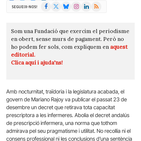
Facebook
X
Bluesky
Instagram
LinkedIn
RSS
SEGUEIX-NOS!
(Twitter)
Som una Fundació que exercim el periodisme
en obert, sense murs de pagament. Però no
ho podem fer sols, com expliquem en
aquest
editorial.
Clica aquí i ajuda'ns!
Amb nocturnitat, traïdoria i la legislatura acabada, el
govern de Mariano Rajoy va publicar el passat 23 de
desembre un decret que retirava tota capacitat
prescriptora a les infermeres. Abolia el decret andalús
de prescripció infermera, una norma que tothom
admirava pel seu pragmatisme i utilitat. No recollia ni el
consens professional ni les conclusions d’una sentència