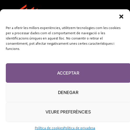
Per a oferir les millors experiències, utilitzem tecnologies com les cookies
per a processar dades com el comportament de navegació o les
identificacions úniques en aquest lloc. No consentir o retirar el
consentiment, pot afectar negativament unes certes característiques i
funcions.
FUNDACIÓ
PERIODISME
ACCEPTAR
PLURAL
DENEGAR
VEURE PREFERÈNCIES
El Diari de la Sanitat, 2026
Política de cookies
Política de privadesa