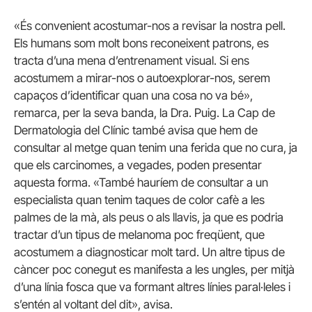
«És convenient acostumar-nos a revisar la nostra pell.
Els humans som molt bons reconeixent patrons, es
tracta d’una mena d’entrenament visual. Si ens
acostumem a mirar-nos o autoexplorar-nos, serem
capaços d’identificar quan una cosa no va bé»,
remarca, per la seva banda, la Dra. Puig. La Cap de
Dermatologia del Clínic també avisa que hem de
consultar al metge quan tenim una ferida que no cura, ja
que els carcinomes, a vegades, poden presentar
aquesta forma. «També hauríem de consultar a un
especialista quan tenim taques de color cafè a les
palmes de la mà, als peus o als llavis, ja que es podria
tractar d’un tipus de melanoma poc freqüent, que
acostumem a diagnosticar molt tard. Un altre tipus de
càncer poc conegut es manifesta a les ungles, per mitjà
d’una línia fosca que va formant altres línies paral·leles i
s’entén al voltant del dit», avisa.