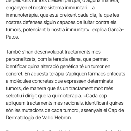
de pell. «Els tumors creixen perquè, d’alguna manera,
enganyen el nostre sistema immunitari. La
immunoteràpia, que està creixent cada dia, fa que les
nostres defenses siguin capaces de lluitar contra els
tumors, potenciant la nostra immunitat», explica García-
Patos.
També s’han desenvolupat tractaments més
personalitzats, com la teràpia diana, que permet
identificar quina alteració genètica té un tumor en
concret. En aquesta teràpia s’apliquen fàrmacs enfocats
a molècules concretes que expressen determinats
tumors, de manera que és un tractament molt més
selectiu i dirigit que la quimioteràpia. «Cada cop
apliquem tractaments més racionals, identificant quines
són les mutacions de cada tumor», assenyala el Cap de
Dermatologia de Vall d’Hebron.