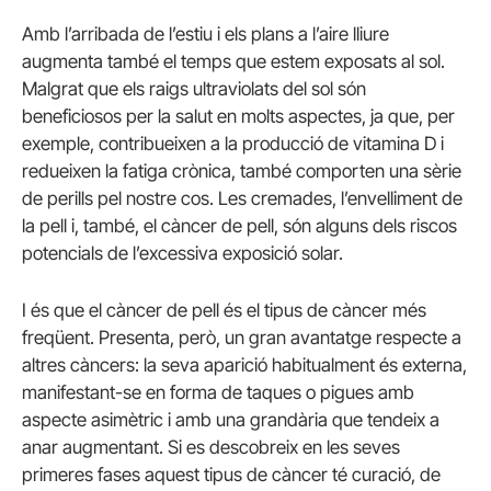
Amb l’arribada de l’estiu i els plans a l’aire lliure
augmenta també el temps que estem exposats al sol.
Malgrat que els raigs ultraviolats del sol són
beneficiosos per la salut en molts aspectes, ja que, per
exemple, contribueixen a la producció de vitamina D i
redueixen la fatiga crònica, també comporten una sèrie
de perills pel nostre cos. Les cremades, l’envelliment de
la pell i, també, el càncer de pell, són alguns dels riscos
potencials de l’excessiva exposició solar.
I és que el càncer de pell és el tipus de càncer més
freqüent. Presenta, però, un gran avantatge respecte a
altres càncers: la seva aparició habitualment és externa,
manifestant-se en forma de taques o pigues amb
aspecte asimètric i amb una grandària que tendeix a
anar augmentant. Si es descobreix en les seves
primeres fases aquest tipus de càncer té curació, de