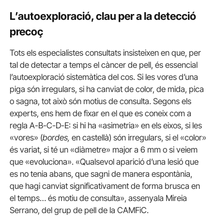
L’autoexploració, clau per a la detecció
precoç
Tots els especialistes consultats insisteixen en que, per
tal de detectar a temps el càncer de pell, és essencial
l’autoexploració sistemàtica del cos. Si les vores d’una
piga són irregulars, si ha canviat de color, de mida, pica
o sagna, tot això són motius de consulta. Segons els
experts, ens hem de fixar en el que es coneix com a
regla A-B-C-D-E: si hi ha «asimetria» en els eixos, si les
«vores» (
bordes,
en castellà) són irregulars, si el «color»
és variat, si té un «diàmetre» major a 6 mm o si veiem
que «evoluciona». «Qualsevol aparició d’una lesió que
es no tenia abans, que sagni de manera espontània,
que hagi canviat significativament de forma brusca en
el temps… és motiu de consulta», assenyala Mireia
Serrano, del grup de pell de la CAMFiC.