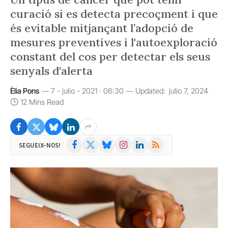
curació si es detecta precoçment i que
és evitable mitjançant l’adopció de
mesures preventives i l'autoexploració
constant del cos per detectar els seus
senyals d'alerta
Èlia Pons
7 - julio - 2021 · 06:30
Updated:
julio 7, 2024
12 Mins Read
Facebook
X
Bluesky
Instagram
LinkedIn
RSS
SEGUEIX-NOS!
(Twitter)