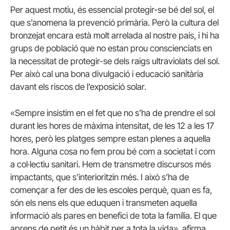
Per aquest motiu, és essencial protegir-se bé del sol, el
que s’anomena la prevenció primària. Però la cultura del
bronzejat encara està molt arrelada al nostre país, i hi ha
grups de població que no estan prou conscienciats en
la necessitat de protegir-se dels raigs ultraviolats del sol.
Per això cal una bona divulgació i educació sanitària
davant els riscos de l’exposició solar.
«Sempre insistim en el fet que no s’ha de prendre el sol
durant les hores de màxima intensitat, de les 12 a les 17
hores, però les platges sempre estan plenes a aquella
hora. Alguna cosa no fem prou bé com a societat i com
a col·lectiu sanitari. Hem de transmetre discursos més
impactants, que s’interioritzin més. I això s’ha de
començar a fer des de les escoles perquè, quan es fa,
són els nens els que eduquen i transmeten aquella
informació als pares en benefici de tota la família. El que
aprens de petit és un hàbit per a tota la vida», afirma