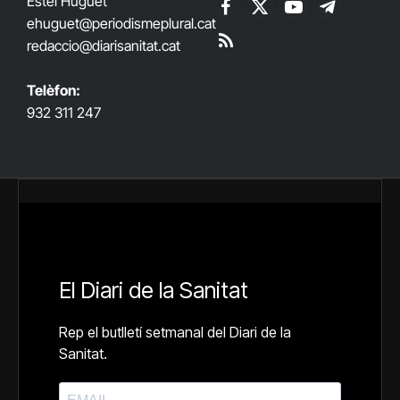
Estel Huguet
Facebook
X
YouTube
Telegram
ehuguet
@periodismeplural.cat
(Twitter)
redaccio@diarisanitat.cat
RSS
Telèfon:
932 311 247