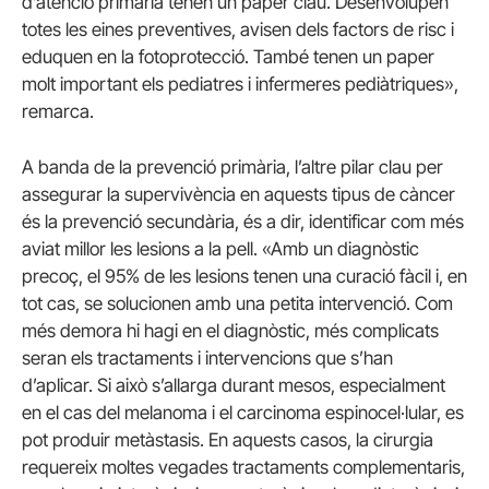
d’atenció primària tenen un paper clau. Desenvolupen
totes les eines preventives, avisen dels factors de risc i
eduquen en la fotoprotecció. També tenen un paper
molt important els pediatres i infermeres pediàtriques»,
remarca.
A banda de la prevenció primària, l’altre pilar clau per
assegurar la supervivència en aquests tipus de càncer
és la prevenció secundària, és a dir, identificar com més
aviat millor les lesions a la pell. «Amb un diagnòstic
precoç, el 95% de les lesions tenen una curació fàcil i, en
tot cas, se solucionen amb una petita intervenció. Com
més demora hi hagi en el diagnòstic, més complicats
seran els tractaments i intervencions que s’han
d’aplicar. Si això s’allarga durant mesos, especialment
en el cas del melanoma i el carcinoma espinocel·lular, es
pot produir metàstasis. En aquests casos, la cirurgia
requereix moltes vegades tractaments complementaris,