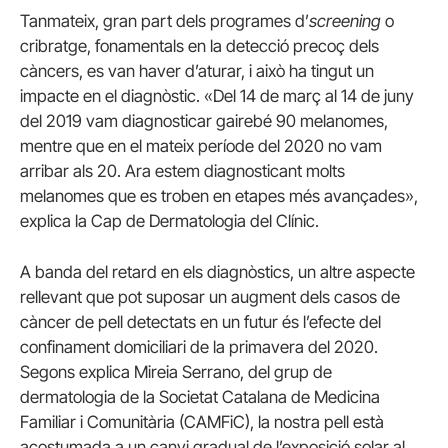
Tanmateix, gran part dels programes d’
screening
o
cribratge, fonamentals en la detecció precoç dels
càncers, es van haver d’aturar, i això ha tingut un
impacte en el diagnòstic. «Del 14 de març al 14 de juny
del 2019 vam diagnosticar gairebé 90 melanomes,
mentre que en el mateix període del 2020 no vam
arribar als 20. Ara estem diagnosticant molts
melanomes que es troben en etapes més avançades»,
explica la Cap de Dermatologia del Clínic.
A banda del retard en els diagnòstics, un altre aspecte
rellevant que pot suposar un augment dels casos de
càncer de pell detectats en un futur és l’efecte del
confinament domiciliari de la primavera del 2020.
Segons explica Mireia Serrano, del grup de
dermatologia de la Societat Catalana de Medicina
Familiar i Comunitària (CAMFiC), la nostra pell està
acostumada a un canvi gradual de l’exposició solar al