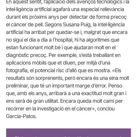
En aquest sentit, l’aplicació dels avenços tecnològics i la
intel·ligència artificial agafarà una especial rellevància
durant els pròxims anys per detectar de forma precoç
el càncer de pell. Segons Susana Puig, la intel·ligència
artificial ha arribat per quedar-se i, malgrat que encara
no sigui el dia a dia a l’hospital, hi ha algoritmes que
estan funcionant molt bé i que ajudaran molt en el
diagnòstic precoç. Per exemple, s’està treballant en
aplicacions mòbils que et diuen, per mitjà d’una
fotografia, el potencial risc d’allò que es mostra. «Els
resultats són sorprenents, però encara és una eina molt
preliminar, que té un important marge d’error. Penso
que, amb els anys, arribarà a una exactitud molt gran i
ens serà de gran utilitat. Encara queda molt camí per
recórrer en la investigació en el càncer», conclou
García-Patos.