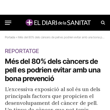
Portada
»
Més del 80% dels càncers de pell es podrien evitar amb una bona prevenció
REPORTATGE
Més del 80% dels càncers de
pell es podrien evitar amb una
bona prevenció
L’excessiva exposició al sol és un dels
principals factors que propicien el
desenvolupament del càncer de pell.
Un tipus de càncer que pot tenir