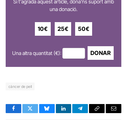
Si t'agrada aquest article, dóna'ns suport amb
una donació.
10€
25€
50€
DONAR
Una altra quantitat (€):
càncer de pell
Facebook
Twitter
Bluesky
LinkedIn
Telegram
Copy
Email
Link