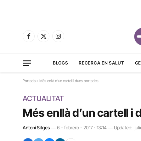
Facebook
X
Instagram
(Twitter)
BLOGS
RECERCA EN SALUT
GE
Portada
»
Més enllà d’un cartell i dues portades
ACTUALITAT
Més enllà d’un cartell i
Antoni Sitges
6 - febrero - 2017 · 13:14
Updated:
jul