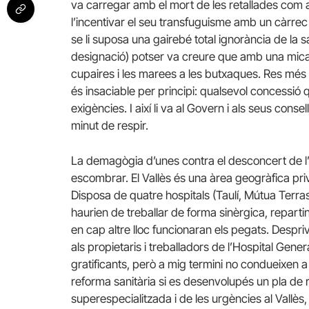
va carregar amb el mort de les retallades com 
l’incentivar el seu transfuguisme amb un càrre
se li suposa una gairebé total ignorància de la 
designació) potser va creure que amb una mic
cupaires i les marees a les butxaques. Res més ll
és insaciable per principi: qualsevol concessió 
exigències. I així li va al Govern i als seus cons
minut de respir.
La demagògia d’unes contra el desconcert de l’alt
escombrar. El Vallès és una àrea geogràfica pri
Disposa de quatre hospitals (Taulí, Mútua Terra
haurien de treballar de forma sinèrgica, reparti
en cap altre lloc funcionaran els pegats. Despriv
als propietaris i treballadors de l’Hospital Gen
gratificants, però a mig termini no condueixen a 
reforma sanitària si es desenvolupés un pla de ra
superespecialitzada i de les urgències al Vallès