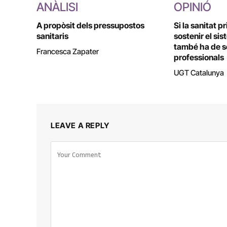
ANÀLISI
OPINIÓ
A propòsit dels pressupostos
Si la sanitat p
sanitaris
sostenir el sis
també ha de so
Francesca Zapater
professionals
UGT Catalunya
LEAVE A REPLY