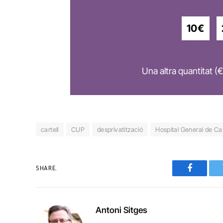
10€
Una altra quantitat (€
cartell
CUP
desprivatització
Hospital General de Ca
SHARE.
Faceboo
Antoni Sitges