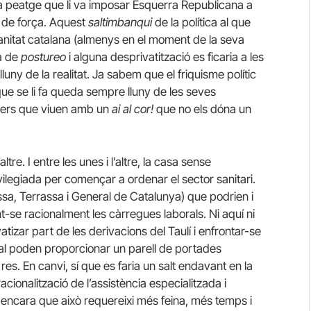
a peatge que li va imposar Esquerra Republicana a
c de força. Aquest
saltimbanqui
de la política al que
sanitat catalana (almenys en el moment de la seva
a de
postureo
i alguna desprivatització es ficaria a les
uny de la realitat. Ja sabem que el friquisme polític
que se li fa queda sempre lluny de les seves
ellers que viuen amb un
ai al cor!
que no els dóna un
re. I entre les unes i l’altre, la casa sense
vilegiada per començar a ordenar el sector sanitari.
ssa, Terrassa i General de Catalunya) que podrien i
nt-se racionalment les càrregues laborals. Ni aquí ni
atizar part de les derivacions del Taulí i enfrontar-se
eral poden proporcionar un parell de portades
res. En canvi, sí que es faria un salt endavant en la
cionalització de l’assistència especialitzada i
, encara que això requereixi més feina, més temps i