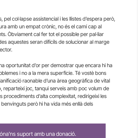
pel col·lapse assistencial i les llistes d’espera però,
ura amb un empat crònic, no és el camí cap al
s. Òbviament cal fer tot el possible per pal·liar
es aquestes seran difícils de solucionar al marge
ector.
una oportunitat d’or per demostrar que encara hi ha
roblemes i no a la mera superfície. Té vostè bons
anificació raonable d’una àrea geogràfica de vital
p, reparteixi joc, tanqui serveis amb poc volum de
ls procediments d’alta complexitat, redirigeixi les
benvinguts però hi ha vida més enllà dels
 dóna'ns suport amb una donació.