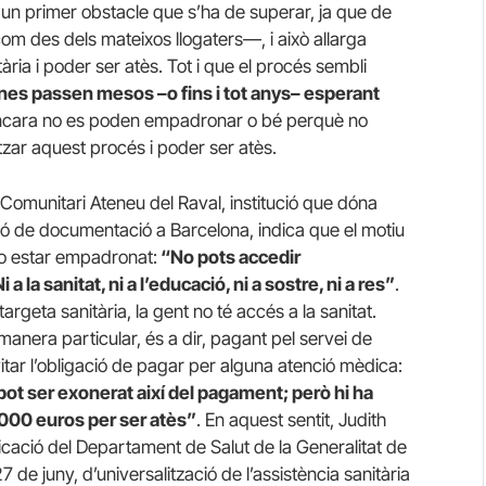
un primer obstacle que s’ha de superar, ja que de
com des dels mateixos llogaters—, i això allarga
ària i poder ser atès. Tot i que el procés sembli
es passen mesos –o fins i tot anys– esperant
encara no es poden empadronar o bé perquè no
tzar aquest procés i poder ser atès.
Comunitari Ateneu del Raval, institució que dóna
ció de documentació a Barcelona, indica que el motiu
no estar empadronat:
“No pots accedir
la sanitat, ni a l’educació, ni a sostre, ni a res”
.
rgeta sanitària, la gent no té accés a la sanitat.
nera particular, és a dir, pagant pel servei de
itar l’obligació de pagar per alguna atenció mèdica:
pot ser exonerat així del pagament; però hi ha
1000 euros per ser atès”
. En aquest sentit, Judith
icació del Departament de Salut de la Generalitat de
7 de juny, d’universalització de l’assistència sanitària