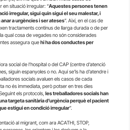
en situació irregular: “
Aquestes persones tenen
ió irregular, sigui quin sigui el seu malestar, i
a anar a urgències i ser ateses
”. Així, en el cas de
xen tractaments continus de llarga durada o de per
r la qual cosa de vegades no són considerades
entes assegura que
hi ha dos conductes per
dora social de l’hospital o del CAP (centre d’atenció
es, siguin espanyoles o no. Aquí se’ls ha d’atendre i
alladores socials avaluen els casos de cada
a no és immediata, però potser en tres dies
eguint els protocols,
les treballadores socials han
una targeta sanitària d’urgència perquè el pacient
que estigui en condició irregular
”.
rientació al migrant, com ara ACATHI, STOP,