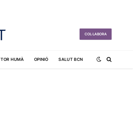
COL·LABORA
CTOR HUMÀ
OPINIÓ
SALUT BCN