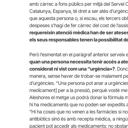
amb càrrec a fons públics per mitjà del Servei C
Catalunya, Espanya, té dret a ser atès d’urgència
que aquesta persona o, si escau, els tercers ob
despeses s’hagi de fer càrrec del cost de l’assis
requereixin atenció mèdica han de ser ateses
els seus responsables tenen la possibilitat de
Però l’esmentat en el paràgraf anterior serveix
quan una persona necessita tenir accés a at
considerat ni vist com una “urgència»?
. Donc
manera, sense haver de trobar-se malament per
d’urgències. “Una persona pot anar a urgències i
medicament] per a la pressió, perquè vostè me l
Aleshores el metge us podrà donar la fórmula m
hi ha medicaments que no poden ser expedits a
“Hi ha coses que no venen a les farmàcies si no
antibiòtics sinó és amb recepta mèdica, a ningú 
pacient pot accedir als medicaments; no obstant