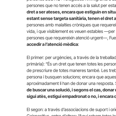
persones que no tenen accés a la salut per estar 
dret a ser ateses, encara que estiguin en situac
estant sense targeta sanitària, tenen el dret 
persones amb malalties cròniques que requerei
vida, i que visiblement es veuen estables —pe
persones que requereixin atenció urgent—, Fu
accedir a l’atenció mèdica
:
El primer: per urgències, a través de la treballa
primària): “És un dret que tenen totes les person
de prescriure de totes maneres també. Les treb
persona i busquen solucions; encara que aquest
aproximadament li han de donar una resposta. S
de buscar una solució, i segons el cas, donar 
sigui atès, estigui empadronat o no, i encara 
El segon: a través d’associacions de suport i o