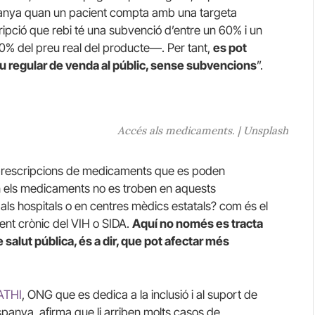
anya quan un pacient compta amb una targeta
scripció que rebi té una subvenció d’entre un 60% i un
0% del preu real del producte—. Per tant,
es pot
u regular de venda al públic, sense subvencions
”.
Accés als medicaments. | Unsplash
r prescripcions de medicaments que es poden
n els medicaments no es troben en aquests
 als hospitals o en centres mèdics estatals? com és el
ament crònic del VIH o SIDA.
Aquí no només es tracta
e salut pública, és a dir, que pot afectar més
ATHI
, ONG que es dedica a la inclusió i al suport de
anya, afirma que li arriben molts casos de