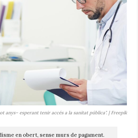
t anys– esperant tenir accés a la sanitat pública". | Freepik
disme en obert, sense murs de pagament.