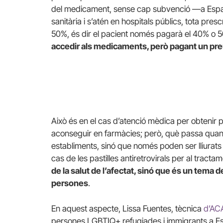
del medicament, sense cap subvenció —a Esp
sanitària i s’atén en hospitals públics, tota pre
50%, és dir el pacient només pagarà el 40% o 5
accedir als medicaments, però pagant un pre
Això és en el cas d’atenció mèdica per obteni
aconseguir en farmàcies; però, què passa qua
establiments, sinó que només poden ser lliurats
cas de les pastilles antiretrovirals per al tract
de la salut de l’afectat, sinó que és un tema d
persones
.
En aquest aspecte, Lissa Fuentes, tècnica
d’AC
persones LGBTIQ+ refugiades i immigrants a Esp