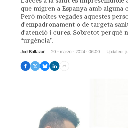
L'accés a la salut és imprescindible
que migren a Espanya amb alguna co
Però moltes vegades aquestes person
d'empadronament o de targeta sanità
d'atenció i cures. Sobretot perquè 
“urgència”.
Joel Baltazar
20 - marzo - 2024 · 06:00
Updated:
j