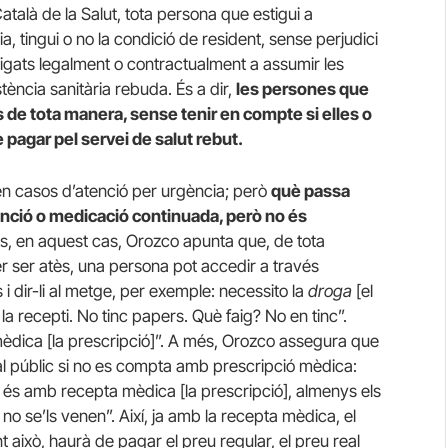
atalà de la Salut, tota persona que estigui a
, tingui o no la condició de resident, sense perjudici
ligats legalment o contractualment a assumir les
tència sanitària rebuda. És a dir,
les persones que
 de tota manera, sense tenir en compte si elles o
 pagar pel servei de salut rebut.
 en casos d’atenció per urgència; però
què passa
enció o medicació continuada, però no és
s, en aquest cas, Orozco apunta que, de tota
 ser atès, una persona pot accedir a través
 dir-li al metge, per exemple: necessito la
droga
[el
a recepti. No tinc papers. Què faig? No en tinc”.
èdica [la prescripció]”. A més, Orozco assegura que
l públic si no es compta amb prescripció mèdica:
 és amb recepta mèdica [la prescripció], almenys els
no se’ls venen”. Així, ja amb la recepta mèdica, el
 això, haurà de pagar el preu regular, el preu real