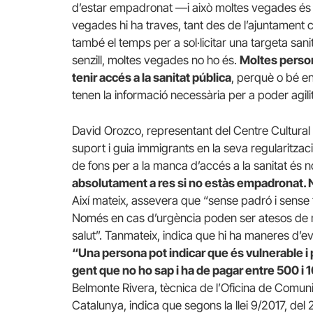
d’estar empadronat —i això moltes vegades és 
vegades hi ha traves, tant des de l’ajuntament 
també el temps per a sol·licitar una targeta sanit
senzill, moltes vegades no ho és.
Moltes person
tenir accés a la sanitat pública
, perquè o bé 
tenen la informació necessària per a poder agili
David Orozco, representant del Centre Cultural 
suport i guia immigrants en la seva regularitza
de fons per a la manca d’accés a la sanitat és 
absolutament a res si no estàs empadronat. Ni a 
Així mateix, assevera que “sense padró i sense ta
Només en cas d’urgència poden ser atesos de ma
salut”. Tanmateix, indica que hi ha maneres d’ev
“Una persona pot indicar que és vulnerable i 
gent que no ho sap i ha de pagar entre 500 i 
Belmonte Rivera, tècnica de l’Oficina de Comun
Catalunya, indica que segons la llei 9/2017, del 2