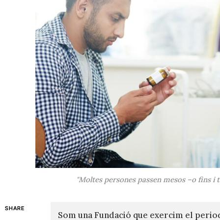
"Moltes persones passen mesos –o fins i to
SHARE
Som una Fundació que exercim el perio