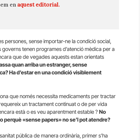
quem en
aquest editorial.
les persones, sense importar-ne la condició social,
lts governs tenen programes d’atenció mèdica per a
cara que de vegades aquests estan orientats
assa quan arriba un estranger, sense
ca? Ha d’estar en una condició visiblement
rsona que només necessita medicaments per tractar
 requereix un tractament continuat o de per vida
rò encara està o es veu aparentment estable ?
No
o perquè «sense papers» no se’l pot atendre?
 sanitat pública de manera ordinària, primer s’ha