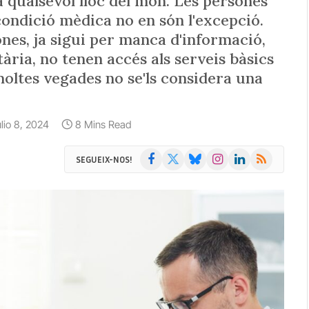
 a qualsevol lloc del món. Les persones
ndició mèdica no en són l'excepció.
es, ja sigui per manca d'informació,
ria, no tenen accés als serveis bàsics
moltes vegades no se'ls considera una
ulio 8, 2024
8 Mins Read
Facebook
X
Bluesky
Instagram
LinkedIn
RSS
SEGUEIX-NOS!
(Twitter)