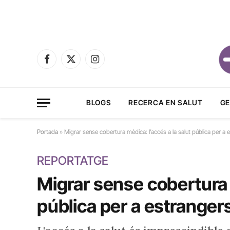
Facebook
X
Instagram
(Twitter)
BLOGS
RECERCA EN SALUT
GE
Portada
»
Migrar sense cobertura mèdica: l’accés a la salut pública per a
REPORTATGE
Migrar sense cobertura 
pública per a estranger