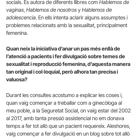
socials. És autora de diferents llibres com
Hablemos de
vaginas
,
Hablemos de nosotros
y
Hablemos de
adolescencia
. En ells intenta aclarir alguns assumptes i
problemes relacionats amb la sexualitat, principalment
femenina.
Quan neix la iniciativa d’anar un pas més enllà de
l’atenció a pacients i fer divulgació sobre temes de
sexualitat i reproducció femenina, d’aquesta manera
tan original i col·loquial, però alhora tan precisa i
valuosa?
Durant les consultes acostumo a explicar les coses i,
quan vaig començar a treballar com a ginecòloga al
meu poble, a la Seguretat Social, on vaig estar del 2002
al 2017, amb tanta pressió assistencial no em donava
temps a fer tot allò que un pacient requereix. Aleshores,
vaig començar a fer divulgació en un blog sobre tot allò