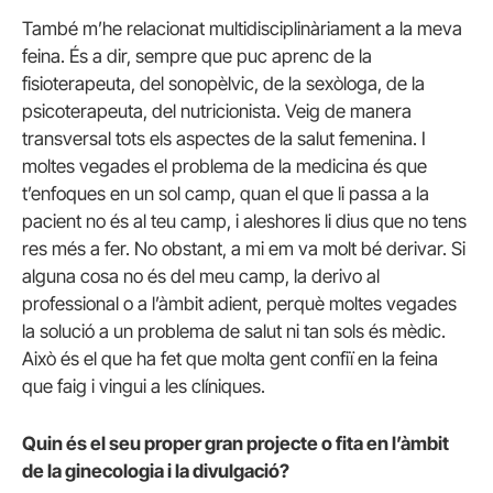
També m’he relacionat multidisciplinàriament a la meva
feina. És a dir, sempre que puc aprenc de la
fisioterapeuta, del sonopèlvic, de la sexòloga, de la
psicoterapeuta, del nutricionista. Veig de manera
transversal tots els aspectes de la salut femenina. I
moltes vegades el problema de la medicina és que
t’enfoques en un sol camp, quan el que li passa a la
pacient no és al teu camp, i aleshores li dius que no tens
res més a fer. No obstant, a mi em va molt bé derivar. Si
alguna cosa no és del meu camp, la derivo al
professional o a l’àmbit adient, perquè moltes vegades
la solució a un problema de salut ni tan sols és mèdic.
Això és el que ha fet que molta gent confiï en la feina
que faig i vingui a les clíniques.
Quin és el seu proper gran projecte o fita en l’àmbit
de la ginecologia i la divulgació?