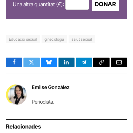
DONAR
Una altra quantitat (€):
Educació sexual
ginecologia
salut sexual
Facebook
Twitter
Bluesky
LinkedIn
Telegram
Copy
Email
Link
Emilse González
Periodista.
Relacionades