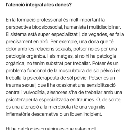
l’atenció integral a les dones?
En la formació professional és molt important la
perspectiva biopsicosocial, humanista i multidisciplinar.
El sistema està super especialitzat i, de vegades, es falla
precisament en això. Per exemple, una dona que té
dolor amb les relacions sexuals, potser no és per una
patologia orgànica. I els metges, si no hi ha patologia
orgànica, no tenim substrat per treballar. Potser és un
problema funcional de la musculatura del sòl pèlvic i el
treballa la psicoterapeuta de sòl pèlvic. Potser és un
trauma sexual, que li ha ocasionat una sensibilització
central i vulvodínia, aleshores s’ha de treballar amb una
psicoterapeuta especialitzada en traumes. O, de sobte,
és una alteració a la microbiota i té una vaginitis
inflamatòria descamativa o un liquen incipient.
Hi ha patologies orgàniques que estan molt