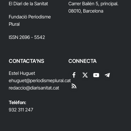
El Diari de la Sanitat
Carrer Bailén 5, principal.
08010, Barcelona
Fundació Periodisme
Plural
ISSN 2696 - 5542
CONTACTA'NS
CONNECTA
Estel Huguet
Facebook
X
YouTube
Telegram
ehuguet
@periodismeplural.cat
(Twitter)
redaccio@diarisanitat.cat
RSS
Telèfon:
932 311 247