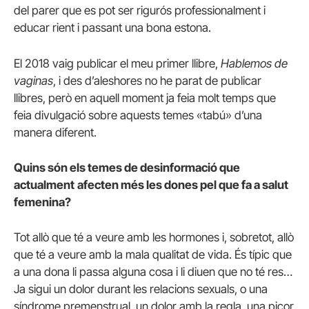
del parer que es pot ser rigurós professionalment i
educar rient i passant una bona estona.
El 2018 vaig publicar el meu primer llibre,
Hablemos de
vaginas
, i des d’aleshores no he parat de publicar
llibres, però en aquell moment ja feia molt temps que
feia divulgació sobre aquests temes «tabú» d’una
manera diferent.
Quins són els temes de desinformació que
actualment
afecten més les dones pel que fa a salut
femenina?
Tot allò que té a veure amb les hormones i, sobretot, allò
que té a veure amb la mala qualitat de vida. És típic que
a una dona li passa alguna cosa i li diuen que no té res…
Ja sigui un dolor durant les relacions sexuals, o una
síndrome premenstrual, un dolor amb la regla, una picor