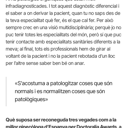
infradiagnosticades. I tot aquest diagnòstic diferencial i
el saber a on derivar la pacient, quan tu no saps des de
la teva especialitat què fer, és el que cal fer. Per això
sempre crec en una visió multidisciplinària; perquè jo no
puc tenir totes les especialitats del món, però sí que puc
tenir contacte amb especialitats sanitàries diferents a la
meva; al final, tots els professionals hem de girar al
voltant de la pacient i no la pacient rebotada d’un lloc
per l’altre sense saber ben bé on anar.
«S’acostuma a patologitzar coses que són
normals i es normalitzen coses que són
patològiques»
Què suposa ser reconeguda tres vegades com a la
millor ginecòloga d’Espanya per Doctoralia Awards, a